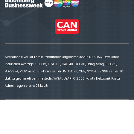
Sitemizdeki veriler Foreks tarafından sağlanmaktadır. NASDAQ, Dow Jones
Industrial Average, SHCOM, FTSE 100, CAC 40, DAX 30, Hang Seng, IBEX 35,
BOVESPA, VİOP ve Tahvil-bono verileri 15 dakika; CME, NYMEX VE S&P verileri 10
dakika gecikmeli verilmektedir. YASAL UYARI © 2026 Kayıtlı Elektronik Posta
Adresi : cgorsel@hs03.kep.tr