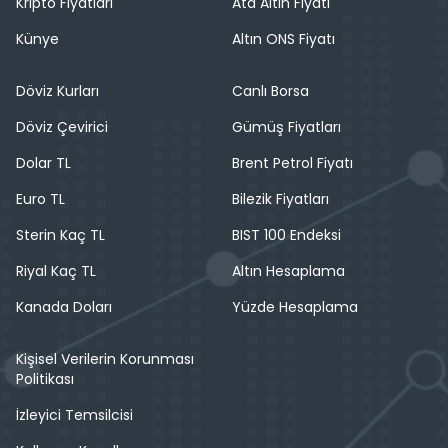
Kripto Fiyatları
Ata Altın Fiyatı
Künye
Altın ONS Fiyatı
Döviz Kurları
Canlı Borsa
Döviz Çevirici
Gümüş Fiyatları
Dolar TL
Brent Petrol Fiyatı
Euro TL
Bilezik Fiyatları
Sterin Kaç TL
BIST 100 Endeksi
Riyal Kaç TL
Altın Hesaplama
Kanada Doları
Yüzde Hesaplama
Kişisel Verilerin Korunması
Politikası
İzleyici Temsilcisi