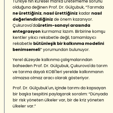
Türkiye'nin küresel marka üretememe sorunu
olduğuna değinen Prof. Dr. Gülçubuk, “Tarımda
ne ürettiğiniz
,
nasıl ürettiğiniz
kadar
nasıl
değerlendirdiğiniz
de önem kazanıyor.
Çukurova'da
üretim-sanayi arasında
entegrasyon
kurmamız lazım. Birbirine komşu
kentler yıkıcı rekabetle değil, tamamlayıcı
rekabetle
bütünleşik bir kalkınma modelini
benimsemeli
” yorumundan bulunuyor.
Yerel düzeyde kalkınma çalışmalarından
bahseden Prof. Dr. Gülçubuk, Çukurova'da tarım
ve tarıma dayalı KOBİ'leri yerelde kalkınmanın
olmazsa olmaz aracı olarak gösteriyor.
Prof. Dr. Gülçubuk'un, içinde tarımı da kapsayan
bir başka tespitini paylaşarak soralım: “Dünyada
bir risk yöneten ülkeler var, bir de kriz yöneten
ülkeler var.”