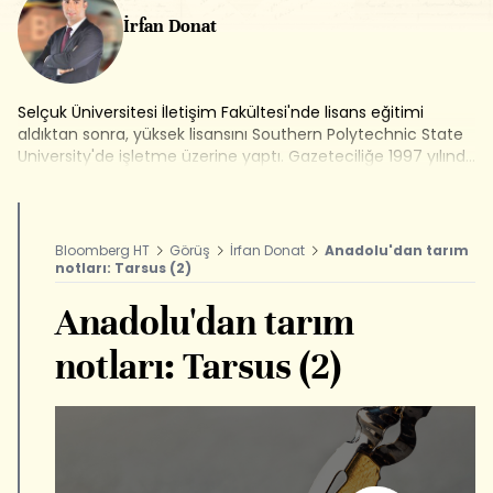
İrfan Donat
Selçuk Üniversitesi İletişim Fakültesi'nde lisans eğitimi
aldıktan sonra, yüksek lisansını Southern Polytechnic State
University'de işletme üzerine yaptı. Gazeteciliğe 1997 yılında
Milliyet Gazetesi'nde başladı. 2009-2012 yılları arasında
Sabah Gazetesi'nde ekonomi editörü olarak çalıştı. Enerji,
tarım ve gıda sektörüne yönelik haber, araştırma ve
röportajlara imza attı. 2013 yılından bu yana Bloomberg
Bloomberg HT
Görüş
İrfan Donat
Anadolu'dan tarım
HT'de tarım editörü olarak görev alıyor. Bloomberg HT
notları: Tarsus (2)
Televizyonu'nda Tarım Analiz, Akıllı Tarım ve Mevsiminde
Tarım programlarını hazırlayıp sunuyor. İrfan Donat,
Anadolu'dan tarım
www.bloomberght.com sitesinde de tarım ve gıda
sektörüne yönelik köşe yazıları yazıyor.
notları: Tarsus (2)