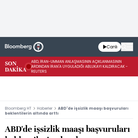
Canlı
ABD, İRAN-UMMAN ANLAŞMASININ AÇIKLANMASININ
AB
SON
ARDINDAN İRAN'A UYGULADIĞI ABLUKAYI KALDIRACAK -
GE
DAKİKA
REUTERS
UY
Bloomberg HT
Haberler
ABD'de işsizlik maaşı başvuruları
beklentilerin altında arttı
ABD'de işsizlik maaşı başvuruları