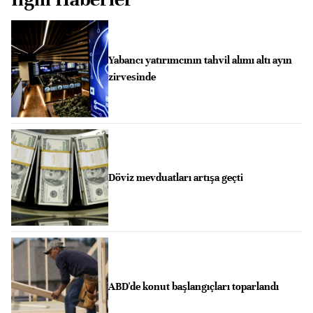
Yabancı yatırımcının tahvil alımı altı ayın
zirvesinde
Döviz mevduatları artışa geçti
ABD'de konut başlangıçları toparlandı