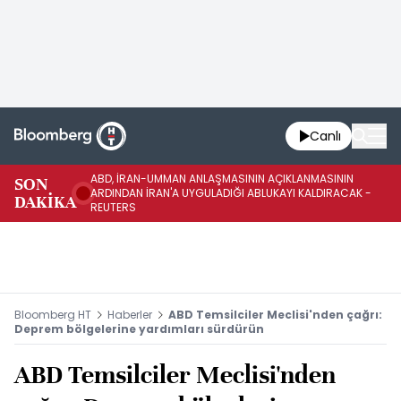
Canlı
ABD, İRAN-UMMAN ANLAŞMASININ AÇIKLANMASININ
AB
SON
ARDINDAN İRAN'A UYGULADIĞI ABLUKAYI KALDIRACAK -
GE
DAKİKA
REUTERS
UY
Bloomberg HT
Haberler
ABD Temsilciler Meclisi'nden çağrı:
Deprem bölgelerine yardımları sürdürün
ABD Temsilciler Meclisi'nden