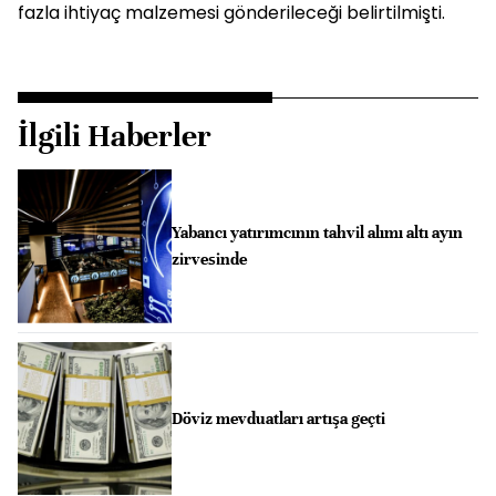
fazla ihtiyaç malzemesi gönderileceği belirtilmişti.
İlgili Haberler
Yabancı yatırımcının tahvil alımı altı ayın
zirvesinde
Döviz mevduatları artışa geçti