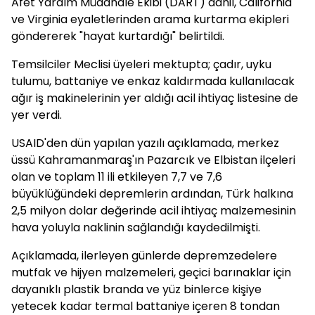
Afet Yardım Müdahale Ekibi (DART) dahil, California
ve Virginia eyaletlerinden arama kurtarma ekipleri
göndererek "hayat kurtardığı" belirtildi.
Temsilciler Meclisi üyeleri mektupta; çadır, uyku
tulumu, battaniye ve enkaz kaldırmada kullanılacak
ağır iş makinelerinin yer aldığı acil ihtiyaç listesine de
yer verdi.
USAID'den dün yapılan yazılı açıklamada, merkez
üssü Kahramanmaraş'ın Pazarcık ve Elbistan ilçeleri
olan ve toplam 11 ili etkileyen 7,7 ve 7,6
büyüklüğündeki depremlerin ardından, Türk halkına
2,5 milyon dolar değerinde acil ihtiyaç malzemesinin
hava yoluyla naklinin sağlandığı kaydedilmişti.
Açıklamada, ilerleyen günlerde depremzedelere
mutfak ve hijyen malzemeleri, geçici barınaklar için
dayanıklı plastik branda ve yüz binlerce kişiye
yetecek kadar termal battaniye içeren 8 tondan