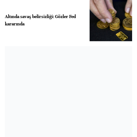
Altında savaş belirsizliği: Gözler Fed
kararında