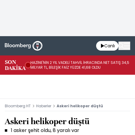
Canlı
SON
HAZİNE'NİN 2 YIL VADELİ TAHVİL İHRACINDA NET SATIŞ 34,5
RO
DAKİKA
MİLYAR TL, BİLEŞİK FAİZ YÜZDE 41,68 OLDU
PA
Bloomberg HT
Haberler
Askeri helikoper düştü
Askeri helikoper düştü
1 asker şehit oldu, 8 yaralı var