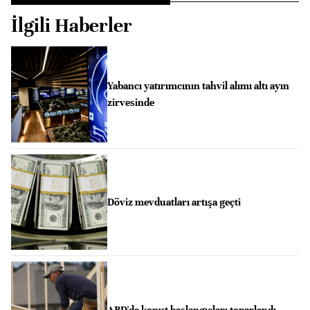
İlgili Haberler
Yabancı yatırımcının tahvil alımı altı ayın
zirvesinde
Döviz mevduatları artışa geçti
ABD'de konut başlangıçları toparlandı