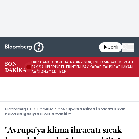
Canlı
HALKBANK İKİNCİL HALKA ARZINDA, TVF DIŞINDAKİ MEVCUT
HA
SON
PAY SAHİPLERİNE ELLERİNDEKİ PAY KADAR TAHSİSAT İMKANI
KO
DAKİKA
SAĞLANACAK -KAP
-K
Bloomberg HT
Haberler
“Avrupa’ya klima ihracatı sıcak
hava dalgasıyla 3 kat artabilir”
"Avrupa'ya klima ihracatı sıcak