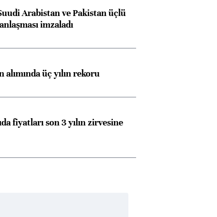
Almanya, Commerzbank
Ba
Suudi Arabistan ve Pakistan üçlü
konusunda Unicredit ile
me
anlaşması imzaladı
görüşmelere hazırlanıyor
ın alımında üç yılın rekoru
ngıçları
da fiyatları son 3 yılın zirvesine