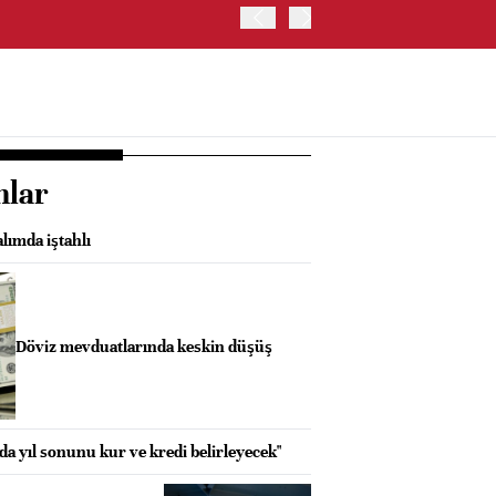
ABD HAZİNE BAKANLIĞI, 
nlar
alımda iştahlı
Döviz mevduatlarında keskin düşüş
a yıl sonunu kur ve kredi belirleyecek"