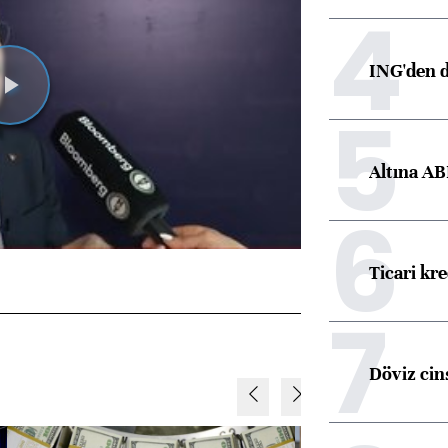
4
ING'den d
Videoyu
5
Oynat
Altına AB
6
Ticari kr
7
Döviz cins