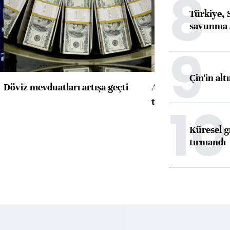
8
Türkiye, 
savunma 
9
Çin'in alt
Döviz mevduatları artışa geçti
ABD'de konut başla
toparlandı
10
Küresel gı
tırmandı