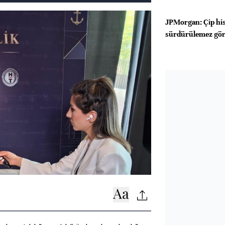
JPMorgan: Çip his
sürdürülemez gö