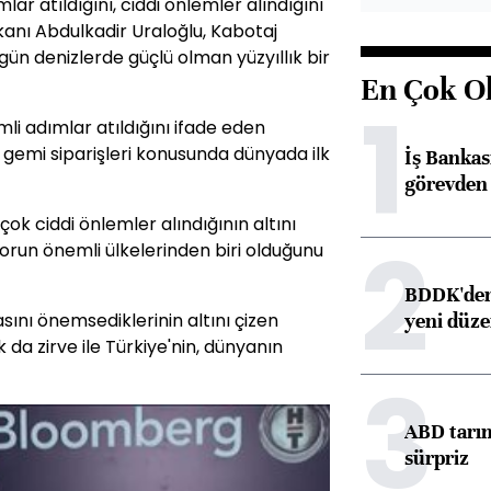
r atıldığını, ciddi önlemler alındığını
kanı Abdulkadir Uraloğlu, Kabotaj
ugün denizlerde güçlü olman yüzyıllık bir
En Çok O
1
li adımlar atıldığını ifade eden
, gemi siparişleri konusunda dünyada ilk
İş Banka
görevden 
ok ciddi önlemler alındığının altını
2
dorun önemli ülkelerinden biri olduğunu
BDDK'den 
yeni düz
sını önemsediklerinin altını çizen
k da zirve ile Türkiye'nin, dünyanın
3
ABD tarım
sürpriz