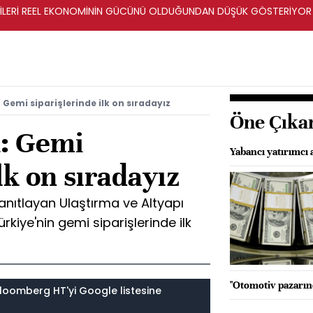
ERİLERİ REEL EKONOMİNİN GÜCÜNÜ OLDUĞUNDAN DÜŞÜK GÖSTERİYOR
Gemi siparişlerinde ilk on sıradayız
Öne Çıka
: Gemi
Yabancı yatırımcı 
lk on sıradayız
anıtlayan Ulaştırma ve Altyapı
rkiye'nin gemi siparişlerinde ilk
"Otomotiv pazarınd
loomberg HT'yi Google listesine