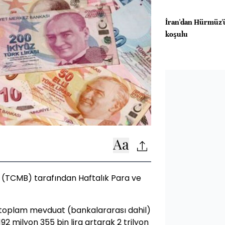
İran'dan Hürmüz'ü
koşulu
(TCMB) tarafından Haftalık Para ve
 toplam mevduat (bankalararası dahil)
192 milyon 355 bin lira artarak 2 trilyon