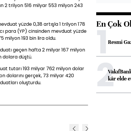
n 2 trilyon 516 milyar 553 milyon 243
En Çok O
1
vduat yüzde 0,38 artışla 1 trilyon 178
ancı para (YP) cinsinden mevduat yüzde
5 milyon 193 bin lira oldu.
Resmi Ga
uatı geçen hafta 2 milyar 167 milyon
2
n dolara düştü.
duat tutarı 193 milyar 762 milyon dolar
VakıfBank
on dolarını gerçek, 73 milyar 420
kâr elde e
vduatları oluşturdu.