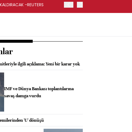
 KALDIRACAK -REUTERS
ABD DIŞİŞLERİ BAKANLIĞI
UYGULANACAK
nlar
tleriyle ilgili açıklama: Yeni bir karar yok
IMF ve Dünya Bankası toplantılarına
savaş damga vurdu
milerinden 'U' dönüşü