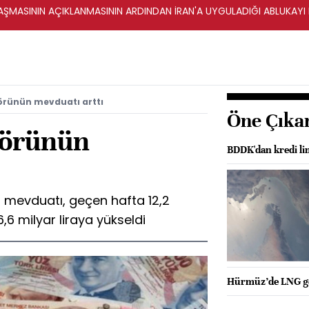
ŞMASININ AÇIKLANMASININ ARDINDAN İRAN'A UYGULADIĞI ABLUKAYI
örünün mevduatı arttı
Öne Çıka
törünün
BDDK'dan kredi limi
 mevduatı, geçen hafta 12,2
6,6 milyar liraya yükseldi
Hürmüz’de LNG ge