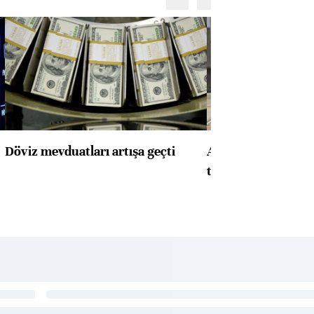
Döviz mevduatları artışa geçti
ABD'de konut başla
toparlandı