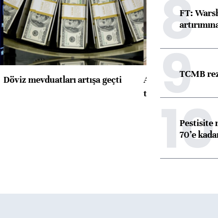
8
FT: Warsh
artırımın
9
TCMB reze
Döviz mevduatları artışa geçti
ABD'de konut başla
toparlandı
10
Pestisite
70’e kadar