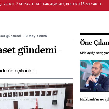
EYREKTE 2 MİLYAR TL NET KAR AÇIKLADI; BEKLENTİ 1,5 MİLYAR TL
set gündemi - 10 Mayıs 2026
Öne Çıka
aset gündemi -
SPK açığa satış ya
e öne çıkanlar...
Halkbank’ın üç aylı