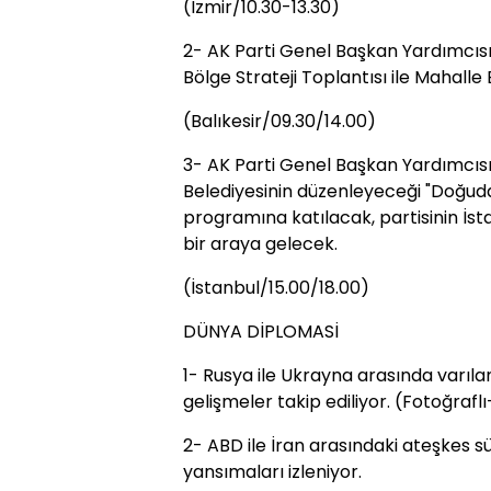
(İzmir/10.30-13.30)
2- AK Parti Genel Başkan Yardımcı
Bölge Strateji Toplantısı ile Mahalle
(Balıkesir/09.30/14.00)
3- AK Parti Genel Başkan Yardımcıs
Belediyesinin düzenleyeceği "Doğuda
programına katılacak, partisinin İsta
bir araya gelecek.
(İstanbul/15.00/18.00)
DÜNYA DİPLOMASİ
1- Rusya ile Ukrayna arasında varılan
gelişmeler takip ediliyor. (Fotoğrafl
2- ABD ile İran arasındaki ateşkes sür
yansımaları izleniyor.