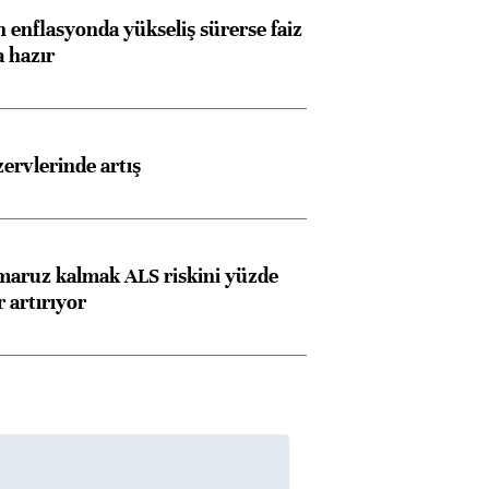
Almanya, Commerzbank
Ba
 enflasyonda yükseliş sürerse faiz
konusunda Unicredit ile
me
a hazır
görüşmelere hazırlanıyor
rvlerinde artış
ngıçları
 maruz kalmak ALS riskini yüzde
 artırıyor