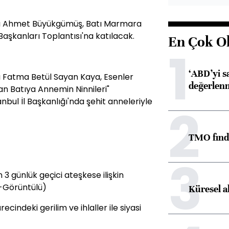
sı Ahmet Büyükgümüş, Batı Marmara
 Başkanları Toplantısı'na katılacak.
En Çok O
1
‘ABD’yi s
ı Fatma Betül Sayan Kaya, Esenler
değerlen
n Batıya Annemin Ninnileri"
nbul İl Başkanlığı'nda şehit anneleriyle
2
TMO fındık
3
 3 günlük geçici ateşkese ilişkin
ı-Görüntülü)
Küresel a
ecindeki gerilim ve ihlaller ile siyasi