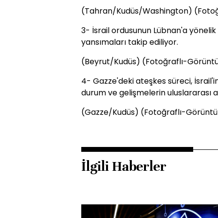
(Tahran/Kudüs/Washington) (Fotoğ
3- İsrail ordusunun Lübnan'a yönelik sal
yansımaları takip ediliyor.
(Beyrut/Kudüs) (Fotoğraflı-Görüntü
4- Gazze'deki ateşkes süreci, İsrail'i
durum ve gelişmelerin uluslararası a
(Gazze/Kudüs) (Fotoğraflı-Görüntü
İlgili Haberler