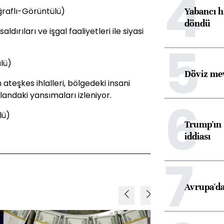
4
Yabancı h
raflı-Görüntülü)
döndü
dırıları ve işgal faaliyetleri ile siyasi
5
lü)
Döviz mev
n ateşkes ihlalleri, bölgedeki insani
landaki yansımaları izleniyor.
6
lü)
Trump'ın 
iddiası
7
Avrupa'da