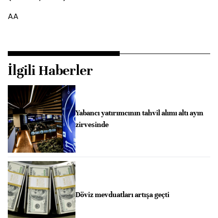
AA
İlgili Haberler
Yabancı yatırımcının tahvil alımı altı ayın
zirvesinde
Döviz mevduatları artışa geçti