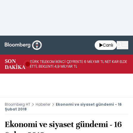
Canlı
SON
TÜRK TELEKOM İKİNCİ ÇEYREKTE 6 MİLYAR TL NET KAR ELDE
AB
DAKİKA
ETTİ; BEKLENTİ 4,9 MİLYAR TL
İR
Bloomberg HT
Haberler
Ekonomi ve siyaset gündemi - 16
Şubat 2018
Ekonomi ve siyaset gündemi - 16