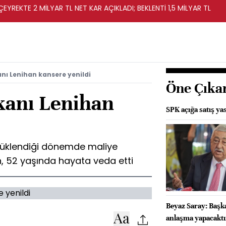
EYREKTE 2 MİLYAR TL NET KAR AÇIKLADI; BEKLENTİ 1,5 MİLYAR TL
anı Lenihan kansere yenildi
Öne Çıka
kanı Lenihan
SPK açığa satış ya
ürüklendiği dönemde maliye
n, 52 yaşında hayata veda etti
Beyaz Saray: Başka
anlaşma yapacaktı