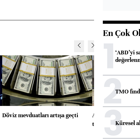
En Çok O
1
‘ABD’yi s
değerlen
2
TMO fındık
3
Döviz mevduatları artışa geçti
ABD'de konut başla
Küresel a
toparlandı