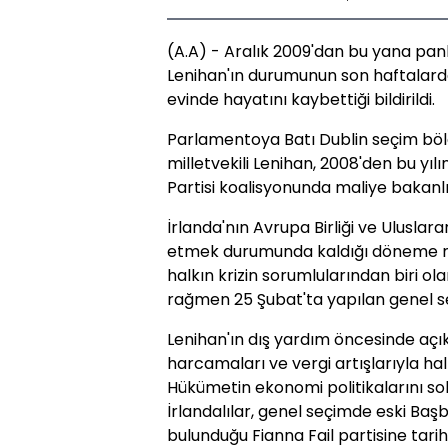
(A.A) - Aralık 2009'dan bu yana pa
Lenihan'ın durumunun son haftalarda
evinde hayatını kaybettiği bildirildi.
Parlamentoya Batı Dublin seçim bölg
milletvekili Lenihan, 2008'den bu yılı
Partisi koalisyonunda maliye bakanlı
İrlanda'nın Avrupa Birliği ve Ulusla
etmek durumunda kaldığı döneme ma
halkın krizin sorumlularından biri o
rağmen 25 Şubat'ta yapılan genel s
Lenihan'ın dış yardım öncesinde açıkl
harcamaları ve vergi artışlarıyla hal
Hükümetin ekonomi politikalarını s
İrlandalılar, genel seçimde eski Ba
bulunduğu Fianna Fail partisine tarihi