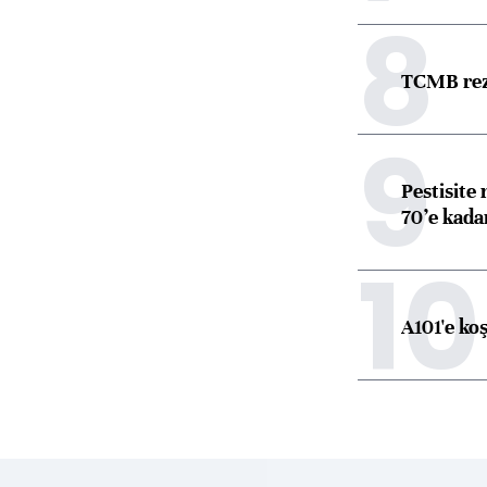
8
TCMB reze
9
Pestisite
70’e kadar
10
A101'e ko