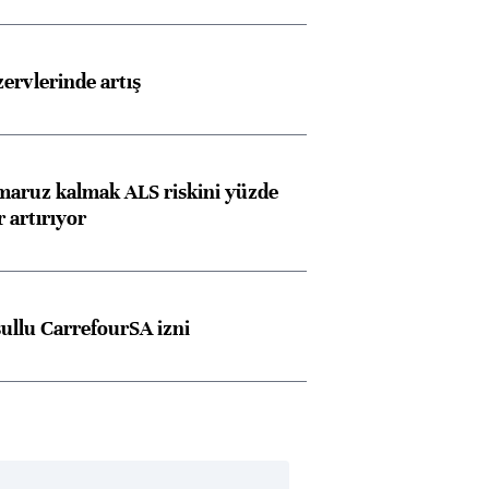
rvlerinde artış
 maruz kalmak ALS riskini yüzde
 artırıyor
şullu CarrefourSA izni