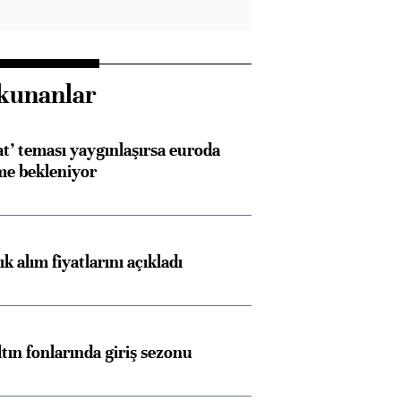
kunanlar
at’ teması yaygınlaşırsa euroda
me bekleniyor
Almanya, Commerzbank
Ba
konusunda Unicredit ile
me
görüşmelere hazırlanıyor
 alım fiyatlarını açıkladı
ngıçları
ltın fonlarında giriş sezonu