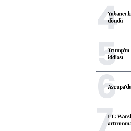
4
Yabancı h
döndü
5
Trump'ın 
iddiası
6
Avrupa'da
7
FT: Warsh
artırımın