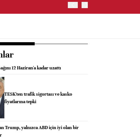
İRAN VE UMMAN, HÜRMÜZ 
OLUŞTURMAYI PLANLIYOR
nlar
sağını 12 Haziran'a kadar uzattı
TESK'ten trafik sigortası ve kasko
fiyatlarına tepki
n Trump, yalnızca ABD için iyi olan bir
r