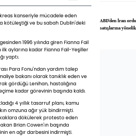
nkreas kanseriyle mücadele eden
ABD'den İran ord
 kötüleştiği ve bu sabah Dublin'deki
satışlarına yöneli
esinden 1996 yılında giren Fianna Fail
n ilk aylarına kadar Fianna Fail-Yeşiller
ğı yaptı.
rarası Para Fonu'ndan yardım talep
liye bakanı olarak tanıklık eden ve
larak gördüğü Lenihan, hastalığına
eçime kadar görevinin başında kaldı.
adığı 4 yıllık tasarruf planı, kamu
kın omzuna ağır yük bindirmişti.
okaklara dökülerek protesto eden
şbakan Brian Cowen'ın başında
nin en ağır darbesini indirmişti.