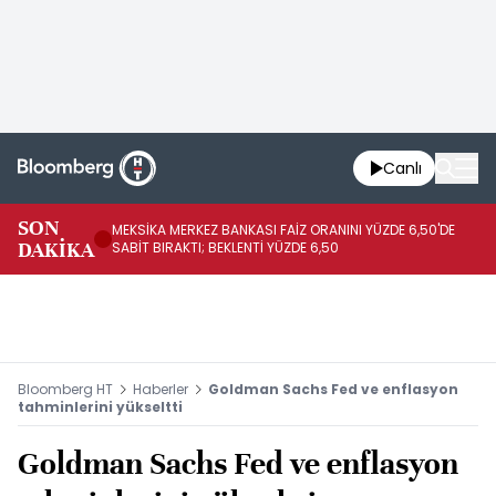
Canlı
SON
MEKSİKA MERKEZ BANKASI FAİZ ORANINI YÜZDE 6,50'DE
OY
DAKİKA
SABİT BIRAKTI; BEKLENTİ YÜZDE 6,50
AÇ
Bloomberg HT
Haberler
Goldman Sachs Fed ve enflasyon
tahminlerini yükseltti
Goldman Sachs Fed ve enflasyon