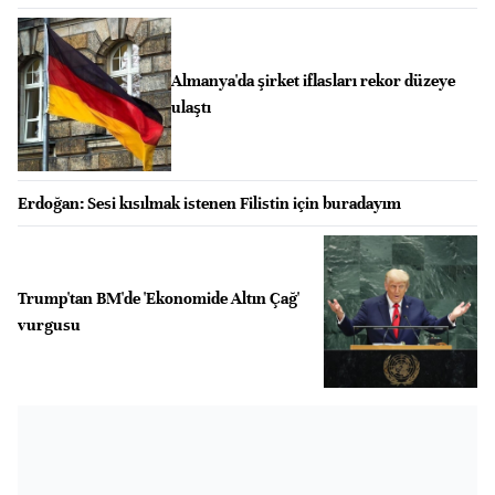
Almanya'da şirket iflasları rekor düzeye
ulaştı
Erdoğan: Sesi kısılmak istenen Filistin için buradayım
Trump'tan BM'de 'Ekonomide Altın Çağ'
vurgusu