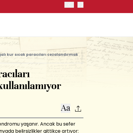
OYAK ÇİMENTO İKİNCİ ÇEY
alı kur sıcak paracıları cezalandırmak
racıları
kullanılamıyor
sendromu yaşanır. Ancak bu sefer
yada belirsizlikler gittikçe artıyor: