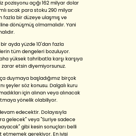
z pozisyonu açığı 162 milyar dolar
mlı sıcak para stoku 290 milyar
en fazla bir düzeye ulaşmış ve
line dönüşmüş olmamalıdır. Yani
alıdır.
 bir ayda yüzde 10'dan fazla
lerin tüm dengeleri bozuluyor.
ha yüksek tahribatla karşı karşıya
r zarar etsin diyemiyorsunuz.
ıkça duymaya başladığımız birçok
nı şeyler söz konusu. Dalgalı kuru
madıkları için alınan veya alınacak
maya yönelik olabiliyor.
evam edecektir. Dolayısıyla
ara gelecek" veya "Suriye sadece
yacak" gibi kesin sonuçları belli
 etmemek gerekiyor. En iyisi