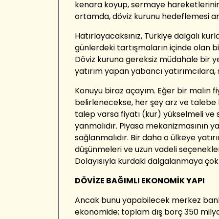
kenara koyup, sermaye hareketlerini
ortamda, döviz kurunu hedeflemesi an
Hatırlayacaksınız, Türkiye dalgalı kurl
günlerdeki tartışmaların içinde olan bi
Döviz kuruna gereksiz müdahale bir ye
yatırım yapan yabancı yatırımcılara,
Konuyu biraz açayım. Eğer bir malın fi
belirlenecekse, her şey arz ve talebe b
talep varsa fiyatı (kur) yükselmeli ve
yanmalıdır. Piyasa mekanizmasının ya
sağlanmalıdır. Bir daha o ülkeye yatı
düşünmeleri ve uzun vadeli seçenekler
Dolayısıyla kurdaki dalgalanmaya çok
DÖVİZE BAĞIMLI EKONOMİK YAPI
Ancak bunu yapabilecek merkez bank
ekonomide; toplam dış borç 350 milyar