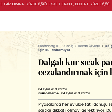
I FAİZ ORANINI YÜZDE 6,50'DE SABİT BIRAKTI; BEKLENTİ YÜZDE 6,50
Bloomberg HT
Görüş
Hakan Özyıldız
Dalg
için kullanılamıyor
Dalgalı kur sıcak pa
cezalandırmak için 
04 Eylül 2013, 09:29
Güncelleme :
04 Eylül 2013, 09:29
Piyasalarda her eylülde tatil dönüşü 
şartlar dikkatli olmayı gerektiriyor. Dün