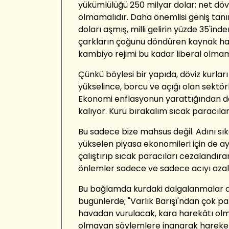
yükümlülüğü 250 milyar dolar; net dövi
olmamalıdır. Daha önemlisi geniş tanı
doları aşmış, milli gelirin yüzde 35'ind
çarkların çoğunu döndüren kaynak ha
kambiyo rejimi bu kadar liberal olmam
Çünkü böylesi bir yapıda, döviz kurları
yükselince, borcu ve açığı olan sektör
Ekonomi enflasyonun yarattığından da
kalıyor. Kuru bırakalım sıcak paracıla
Bu sadece bize mahsus değil. Adını s
yükselen piyasa ekonomileri için de ay
çalıştırıp sıcak paracıları cezalandıra
önlemler sadece ve sadece acıyı azalt
Bu bağlamda kurdaki dalgalanmalar d
bugünlerde; "Varlık Barışı'ndan çok p
havadan vurulacak, kara harekâtı olma
olmayan söylemlere inanarak hareket