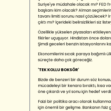
Suriye'ye müdahale olacak mı? FED f
başkanı kim olacak? Alman seçimler
tavanı limiti sorunu nasıl çözülecek?
çıktı mı? İçerideki belirsizlikleri siz list
Özellikle yükselen piyasaları etkileye
fikirler uçuşuyor. Hindistan önce dol
Şimdi geceleri benzin istasyonlarını 
Ekonomilerini sıcak paraya bağımlı ülkele
süreçte daha çok göreceğiz.
'TEK KOLLU BOKSÖR'
Bizde de benzeri bir durum söz konusu
mücadeleyi bir kenara bıraktı, kısa vadel
öne çıkardı ve yıl sonu için hedef verdi
Faizi bir politika aracı olarak kullan
için önemli bir gelişme. Bankanın faiz 