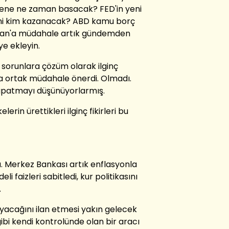
rene ne zaman basacak? FED'in yeni
ini kim kazanacak? ABD kamu borç
 İran'a müdahale artık gündemden
eye ekleyin.
n sorunlara çözüm olarak ilginç
ara ortak müdahale önerdi. Olmadı.
kapatmayı düşünüyorlarmış.
rin ürettikleri ilginç fikirleri bu
. Merkez Bankası artık enflasyonla
i faizleri sabitledi, kur politikasını
.
mayacağını ilan etmesi yakın gelecek
gibi kendi kontrolünde olan bir aracı