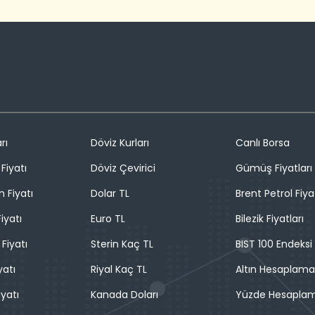
rı
Döviz Kurları
Canlı Borsa
Fiyatı
Döviz Çevirici
Gümüş Fiyatları
n Fiyatı
Dolar TL
Brent Petrol Fiya
iyatı
Euro TL
Bilezik Fiyatları
 Fiyatı
Sterin Kaç TL
BIST 100 Endeksi
yatı
Riyal Kaç TL
Altın Hesaplama
iyatı
Kanada Doları
Yüzde Hesapla