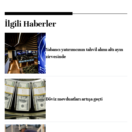
İlgili Haberler
Yabancı yatırımcının tahvil alımı altı ayın
zirvesinde
Döviz mevduatları artışa geçti