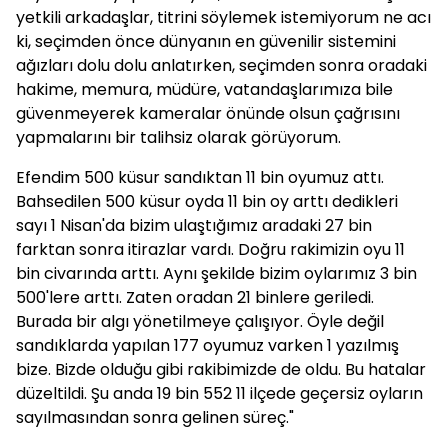
yetkili arkadaşlar, titrini söylemek istemiyorum ne acı
ki, seçimden önce dünyanın en güvenilir sistemini
ağızları dolu dolu anlatırken, seçimden sonra oradaki
hakime, memura, müdüre, vatandaşlarımıza bile
güvenmeyerek kameralar önünde olsun çağrısını
yapmalarını bir talihsiz olarak görüyorum.
Efendim 500 küsur sandıktan 11 bin oyumuz attı.
Bahsedilen 500 küsur oyda 11 bin oy arttı dedikleri
sayı 1 Nisan'da bizim ulaştığımız aradaki 27 bin
farktan sonra itirazlar vardı. Doğru rakimizin oyu 11
bin civarında arttı. Aynı şekilde bizim oylarımız 3 bin
500'lere arttı. Zaten oradan 21 binlere geriledi.
Burada bir algı yönetilmeye çalışıyor. Öyle değil
sandıklarda yapılan 177 oyumuz varken 1 yazılmış
bize. Bizde olduğu gibi rakibimizde de oldu. Bu hatalar
düzeltildi. Şu anda 19 bin 552 11 ilçede geçersiz oyların
sayılmasından sonra gelinen süreç."