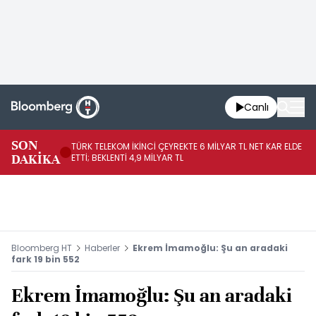
Canlı
SON
TÜRK TELEKOM İKİNCİ ÇEYREKTE 6 MİLYAR TL NET KAR ELDE
AB
DAKİKA
ETTİ; BEKLENTİ 4,9 MİLYAR TL
İR
Bloomberg HT
Haberler
Ekrem İmamoğlu: Şu an aradaki
fark 19 bin 552
Ekrem İmamoğlu: Şu an aradaki