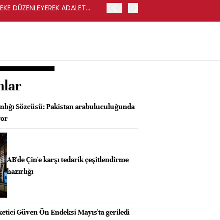
LEKE DÜZENLEYEREK ADALET
YENİ PARTİ GENEL BAŞKA
nlar
kanlığı Sözcüsü: Pakistan arabuluculuğunda
yor
AB'de Çin'e karşı tedarik çeşitlendirme
hazırlığı
tici Güven Ön Endeksi Mayıs'ta geriledi