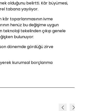
mek olduğunu belirtti. Kâr büyümesi,
el tabana yayılıyor.
lan kâr toparlanmasının ivme
arının henüz bu değişime uygun
in teknoloji tekelinden çıkıp genele
değişken bulunuyor:
nin son dönemde gördüğü zirve
evşeyerek kurumsal borçlanma