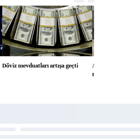
Döviz mevduatları artışa geçti
ABD'de konut başla
toparlandı