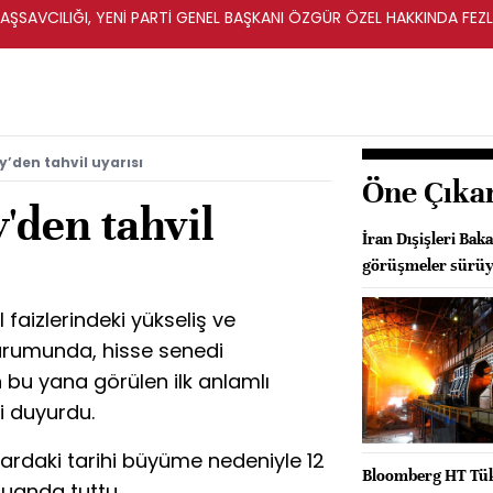
ŞSAVCILIĞI, YENİ PARTİ GENEL BAŞKANI ÖZGÜR ÖZEL HAKKINDA FEZ
İ
’den tahvil uyarısı
Öne Çıka
'den tahvil
İran Dışişleri Ba
görüşmeler sürü
 faizlerindeki yükseliş ve
urumunda, hisse senedi
bu yana görülen ilk anlamlı
i duyurdu.
rdaki tarihi büyüme nedeniyle 12
Bloomberg HT Tüke
puanda tuttu.