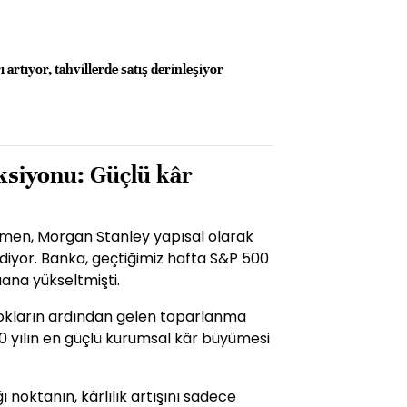
 artıyor, tahvillerde satış derinleşiyor
eksiyonu: Güçlü kâr
ğmen, Morgan Stanley yapısal olarak
yor. Banka, geçtiğimiz hafta S&P 500
uana yükseltmişti.
okların ardından gelen toparlanma
0 yılın en güçlü kurumsal kâr büyümesi
ı noktanın, kârlılık artışını sadece