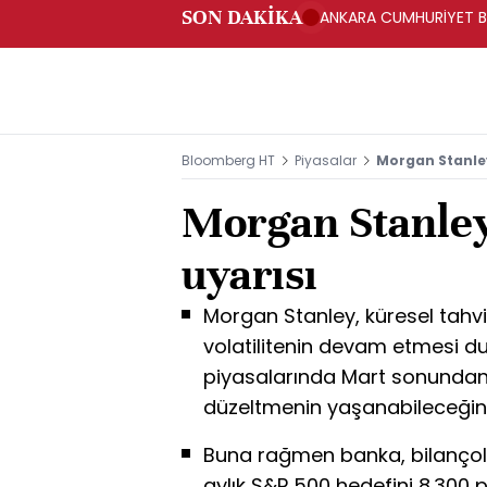
SON DAKİKA
ANKARA CUMHURİYET BA
BAKANLIĞINA GÖNDERD
Bloomberg HT
Piyasalar
Morgan Stanley
Morgan Stanley
uyarısı
Morgan Stanley, küresel tahvil
volatilitenin devam etmesi d
piyasalarında Mart sonundan 
düzeltmenin yaşanabileceğin
Buna rağmen banka, bilançola
aylık S&P 500 hedefini 8.300 