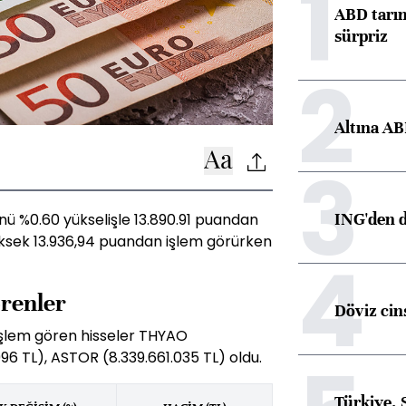
1
ABD tarım
sürpriz
2
Altına AB
3
ING'den d
nü %0.60 yükselişle 13.890.91 puandan
ksek 13.936,94 puandan işlem görürken
4
örenler
Döviz cins
işlem gören hisseler THYAO
996 TL), ASTOR (8.339.661.035 TL) oldu.
Türkiye, 