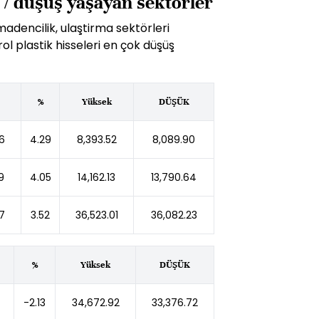
 / düşüş yaşayan sektörler
adencilik, ulaştirma sektörleri
rol plastik hisseleri en çok düşüş
%
Yüksek
DÜŞÜK
6
4.29
8,393.52
8,089.90
9
4.05
14,162.13
13,790.64
7
3.52
36,523.01
36,082.23
%
Yüksek
DÜŞÜK
-2.13
34,672.92
33,376.72