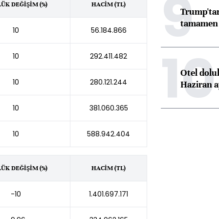
9
ÜK DEĞİŞİM (%)
HACİM (TL)
Trump'tan
tamamen o
10
56.184.866
10
10
292.411.482
Otel dolu
10
280.121.244
Haziran a
10
381.060.365
10
588.942.404
ÜK DEĞİŞİM (%)
HACİM (TL)
-10
1.401.697.171