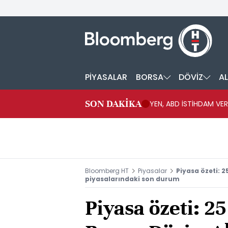
PİYASALAR
BORSA
DÖVİZ
AL
SON DAKİKA
YEN, ABD İSTİHDAM VER
Bloomberg HT
Piyasalar
Piyasa özeti: 2
piyasalarındaki son durum
Piyasa özeti: 2