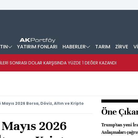
TIN
YATIRIM FONLARI
HABERLER
TARIM
ZİRVE
V
İLERİ SONRASI DOLAR KARŞISINDA YÜZDE 1 DEĞER KAZANDI
5 Mayıs 2026 Borsa, Döviz, Altın ve Kripto
Öne Çıka
5 Mayıs 2026
Trump'tan yeni İr
Anlaşmaları çağrı