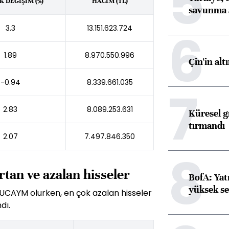
5
 DEĞİŞİM (%)
HACİM (TL)
savunma 
6
3.3
13.151.623.724
1.89
8.970.550.996
Çin'in alt
-0.94
8.339.661.035
7
2.83
8.089.253.631
Küresel gı
tırmandı
2.07
7.497.846.350
8
rtan ve azalan hisseler
BofA: Yatı
yüksek se
 UCAYM olurken, en çok azalan hisseler
dı.