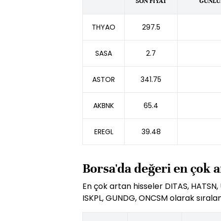
SON FİYAT
GÜNLÜK
THYAO
297.5
SASA
2.7
ASTOR
341.75
AKBNK
65.4
EREGL
39.48
Borsa'da değeri en çok a
En çok artan hisseler DITAS, HATSN,
ISKPL, GUNDG, ONCSM olarak sıralan