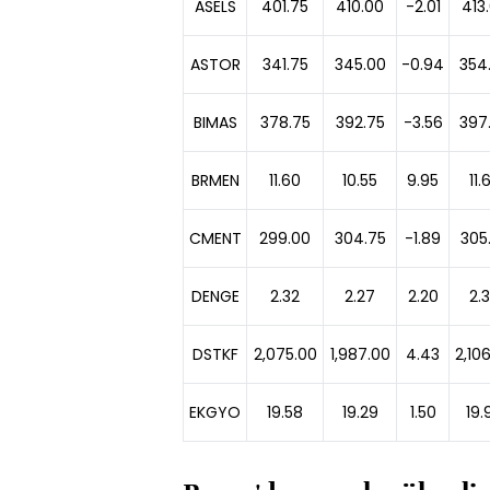
ASELS
401.75
410.00
-2.01
413
ASTOR
341.75
345.00
-0.94
354
BIMAS
378.75
392.75
-3.56
397
BRMEN
11.60
10.55
9.95
11.
CMENT
299.00
304.75
-1.89
305
DENGE
2.32
2.27
2.20
2.
DSTKF
2,075.00
1,987.00
4.43
2,10
EKGYO
19.58
19.29
1.50
19.