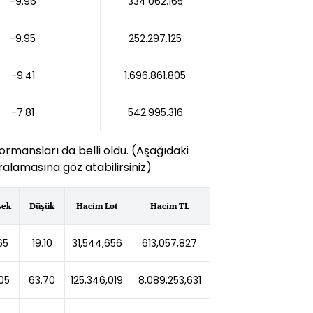
-9.96
334.062.165
-9.95
252.297.125
-9.41
1.696.861.805
-7.81
542.995.316
ormansları da belli oldu. (Aşağıdaki
alamasına göz atabilirsiniz)
sek
Düşük
Hacim Lot
Hacim TL
65
19.10
31,544,656
613,057,827
05
63.70
125,346,019
8,089,253,631