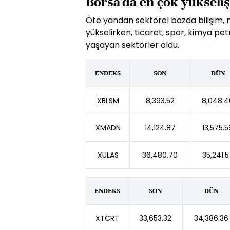
Borsa'da en çok yükseliş
Öte yandan sektörel bazda bilişim, m
yükselirken, ticaret, spor, kimya pet
yaşayan sektörler oldu.
ENDEKS
SON
DÜN
XBLSM
8,393.52
8,048.4
XMADN
14,124.87
13,575.5
XULAS
36,480.70
35,241.5
ENDEKS
SON
DÜN
XTCRT
33,653.32
34,386.36