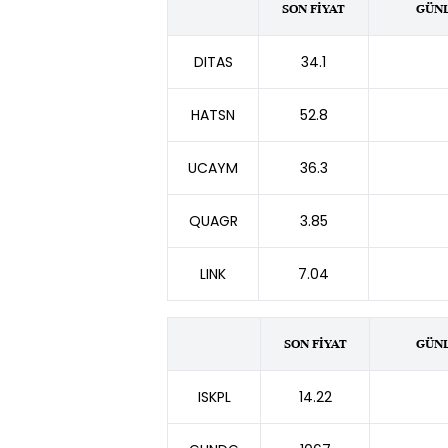
SON FİYAT
GÜNL
DITAS
34.1
HATSN
52.8
UCAYM
36.3
QUAGR
3.85
LINK
7.04
SON FİYAT
GÜNL
ISKPL
14.22