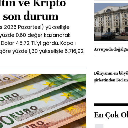
ltın ve Kripto
i son durum
 2026 Pazartesi) yükselişle
 yüzde 0.60 değer kazanarak
 Dolar 45.72 TL'yi gördü. Kapalı
Avrupa'da doğalgaz
öre yüzde 1,30 yükselişle 6.716,92
Dünyanın en büyü
şirketinden Fed an
En Çok O