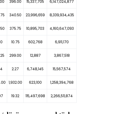
.00
396.00
15,337,705
6,147,024,877
.75
340.50
23,996,659
8,339,934,435
.50
375.75
10,895,703
4,160,647,093
60
10.75
602,768
6,911,170
.25
299.00
12,887
3,867,518
34
2.27
6,748,145
15,567,574
6.00
1,932.00
623,100
1,258,394,768
97
19.32
115,497,698
2,266,511,874