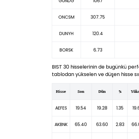
GUNDG
1067
ONCSM
307.75
DUNYH
120.4
BORSK
6.73
BIST 30 hisselerinin de bugünkü perf
tablodan yükselen ve düşen hisse sır
Hisse
Son
Dün
%
Yük
AEFES
19.54
19.28
1.35
19.
AKBNK
65.40
63.60
2.83
66.