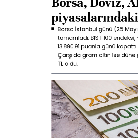
Borsa, Döviz, A
piyasalarındak
Borsa İstanbul günü (25 Mayıs
tamamladı. BIST 100 endeksi,
13.890.91 puanla günü kapattı.
Çarşı'da gram altın ise düne g
TL oldu.