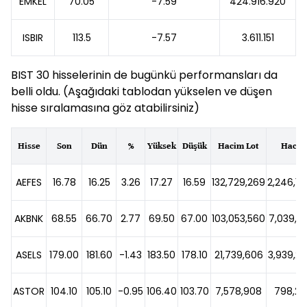
EMKEL
70.05
-7.59
424.916.920
ISBIR
113.5
-7.57
3.611.151
BIST 30 hisselerinin de bugünkü performansları da
belli oldu. (Aşağıdaki tablodan yükselen ve düşen
hisse sıralamasına göz atabilirsiniz)
Hisse
Son
Dün
%
Yüksek
Düşük
Hacim Lot
Hacim
AEFES
16.78
16.25
3.26
17.27
16.59
132,729,269
2,246,1
AKBNK
68.55
66.70
2.77
69.50
67.00
103,053,560
7,039,23
ASELS
179.00
181.60
-1.43
183.50
178.10
21,739,606
3,939,2
ASTOR
104.10
105.10
-0.95
106.40
103.70
7,578,908
798,221