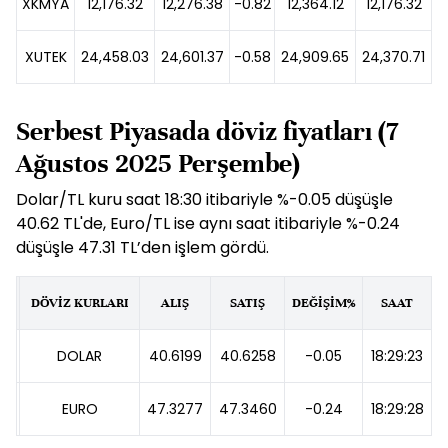
XKMYA
12,176.32
12,276.38
-0.82
12,364.12
12,176.32
XUTEK
24,458.03
24,601.37
-0.58
24,909.65
24,370.71
Serbest Piyasada döviz fiyatları (7
Ağustos 2025 Perşembe)
Dolar/TL kuru saat 18:30 itibariyle %-0.05 düşüşle
40.62 TL'de, Euro/TL ise aynı saat itibariyle %-0.24
düşüşle 47.31 TL’den işlem gördü.
DÖVİZ KURLARI
ALIŞ
SATIŞ
DEĞİŞİM%
SAAT
DOLAR
40.6199
40.6258
-0.05
18:29:23
EURO
47.3277
47.3460
-0.24
18:29:28