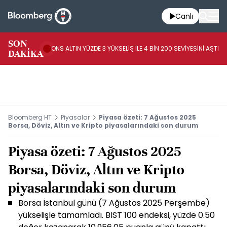
Canlı
AB
SON
ONS ALTIN YÜZDE 3 YÜKSELİŞ İLE 4 BİN 200 SEVİYESİNİ AŞTI
44
DAKİKA
AR
Bloomberg HT
Piyasalar
Piyasa özeti: 7 Ağustos 2025
Borsa, Döviz, Altın ve Kripto piyasalarındaki son durum
Piyasa özeti: 7 Ağustos 2025
Borsa, Döviz, Altın ve Kripto
piyasalarındaki son durum
Borsa İstanbul günü (7 Ağustos 2025 Perşembe)
yükselişle tamamladı. BIST 100 endeksi, yüzde 0.50