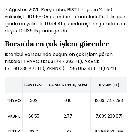
7 Ağustos 2025 Perşembe, BIST 100 günü %0.50
yükselişle 10.956.05 puandan tamamladı. Endeks gün
içinde en yüksek 11.044,41 puandan işlem görürken en
düşük 10.935,15 puanı gördü.
Borsa'da en çok işlem görenler
İstanbul Borsası’nda bugün; en çok işlem gören
hisseler THYAO (12.631.747.293 TL), AKBNK
(7.039.239.871 TL), YKBNK (6.786.053.465 TL) oldu.
SON FİYAT
GÜNLÜK DEĞİŞİM (%)
HACİM (TL)
THYAO
309
0.16
12.631.747.293
AKBNK
68.55
2.77
7.039.239.871
YKBNK
33.7
1.87
6.786.053.465