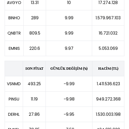
AVGYO
13.31
10
17.274.128
BINHO
289
9.99
1.579.967.103
QNBTR
809.5
9.99
16.721.032
EMNIS
220.6
9.97
5.053.069
SON FİYAT
GÜNLÜK DEĞİŞİM (%)
HACİM (TL)
VSNMD
493.25
-9.99
1.411.536.623
PINSU
11.19
-9.98
949.272.368
DERHL
27.86
-9.95
1.530.003.198