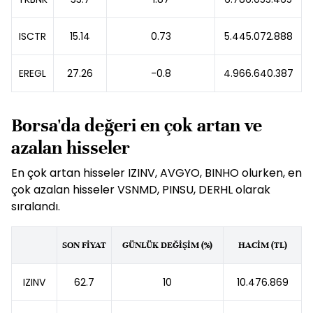
ISCTR
15.14
0.73
5.445.072.888
EREGL
27.26
-0.8
4.966.640.387
Borsa'da değeri en çok artan ve
azalan hisseler
En çok artan hisseler IZINV, AVGYO, BINHO olurken, en
çok azalan hisseler VSNMD, PINSU, DERHL olarak
sıralandı.
SON FİYAT
GÜNLÜK DEĞİŞİM (%)
HACİM (TL)
IZINV
62.7
10
10.476.869