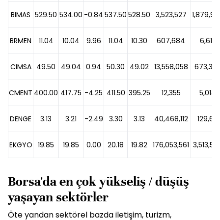
BIMAS
529.50
534.00
-0.84
537.50
528.50
3,523,527
1,879,9
BRMEN
11.04
10.04
9.96
11.04
10.30
607,684
6,615,
CIMSA
49.50
49.04
0.94
50.30
49.02
13,558,058
673,33
CMENT
400.00
417.75
-4.25
411.50
395.25
12,355
5,014,
DENGE
3.13
3.21
-2.49
3.30
3.13
40,468,112
129,621
EKGYO
19.85
19.85
0.00
20.18
19.82
176,053,561
3,513,55
Borsa'da en çok yükseliş / düşüş
yaşayan sektörler
Öte yandan sektörel bazda iletişim, turizm,