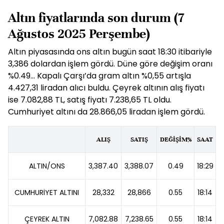
Altın fiyatlarında son durum (7
Ağustos 2025 Perşembe)
Altın piyasasında ons altın bugün saat 18:30 itibariyle
3,386 dolardan işlem gördü. Düne göre değişim oranı
%0.49... Kapalı Çarşı’da gram altın %0,55 artışla
4.427,31 liradan alıcı buldu. Çeyrek altının alış fiyatı
ise 7.082,88 TL, satış fiyatı 7.238,65 TL oldu.
Cumhuriyet altını da 28.866,05 liradan işlem gördü.
ALIŞ
SATIŞ
DEĞİŞİM%
SAAT
ALTIN/ONS
3,387.40
3,388.07
0.49
18:29
CUMHURİYET ALTINI
28,332
28,866
0.55
18:14
ÇEYREK ALTIN
7,082.88
7,238.65
0.55
18:14