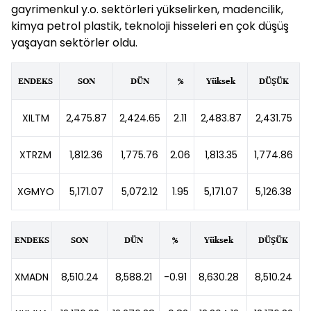
gayrimenkul y.o. sektörleri yükselirken, madencilik,
kimya petrol plastik, teknoloji hisseleri en çok düşüş
yaşayan sektörler oldu.
ENDEKS
SON
DÜN
%
Yüksek
DÜŞÜK
XILTM
2,475.87
2,424.65
2.11
2,483.87
2,431.75
XTRZM
1,812.36
1,775.76
2.06
1,813.35
1,774.86
XGMYO
5,171.07
5,072.12
1.95
5,171.07
5,126.38
ENDEKS
SON
DÜN
%
Yüksek
DÜŞÜK
XMADN
8,510.24
8,588.21
-0.91
8,630.28
8,510.24