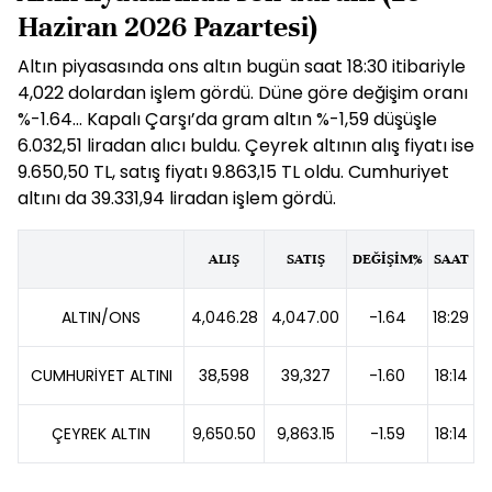
Haziran 2026 Pazartesi)
Altın piyasasında ons altın bugün saat 18:30 itibariyle
4,022 dolardan işlem gördü. Düne göre değişim oranı
%-1.64... Kapalı Çarşı’da gram altın %-1,59 düşüşle
6.032,51 liradan alıcı buldu. Çeyrek altının alış fiyatı ise
9.650,50 TL, satış fiyatı 9.863,15 TL oldu. Cumhuriyet
altını da 39.331,94 liradan işlem gördü.
ALIŞ
SATIŞ
DEĞİŞİM%
SAAT
ALTIN/ONS
4,046.28
4,047.00
-1.64
18:29
CUMHURİYET ALTINI
38,598
39,327
-1.60
18:14
ÇEYREK ALTIN
9,650.50
9,863.15
-1.59
18:14