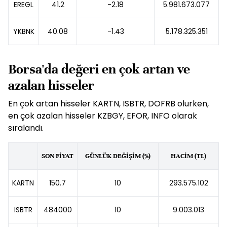
EREGL
41.2
-2.18
5.981.673.077
YKBNK
40.08
-1.43
5.178.325.351
Borsa'da değeri en çok artan ve
azalan hisseler
En çok artan hisseler KARTN, ISBTR, DOFRB olurken,
en çok azalan hisseler KZBGY, EFOR, INFO olarak
sıralandı.
SON FİYAT
GÜNLÜK DEĞİŞİM (%)
HACİM (TL)
KARTN
150.7
10
293.575.102
ISBTR
484000
10
9.003.013