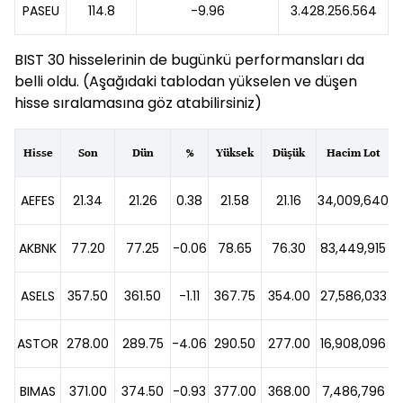
PASEU
114.8
-9.96
3.428.256.564
BIST 30 hisselerinin de bugünkü performansları da
belli oldu. (Aşağıdaki tablodan yükselen ve düşen
hisse sıralamasına göz atabilirsiniz)
Hisse
Son
Dün
%
Yüksek
Düşük
Hacim Lot
AEFES
21.34
21.26
0.38
21.58
21.16
34,009,640
AKBNK
77.20
77.25
-0.06
78.65
76.30
83,449,915
6
ASELS
357.50
361.50
-1.11
367.75
354.00
27,586,033
9
ASTOR
278.00
289.75
-4.06
290.50
277.00
16,908,096
4
BIMAS
371.00
374.50
-0.93
377.00
368.00
7,486,796