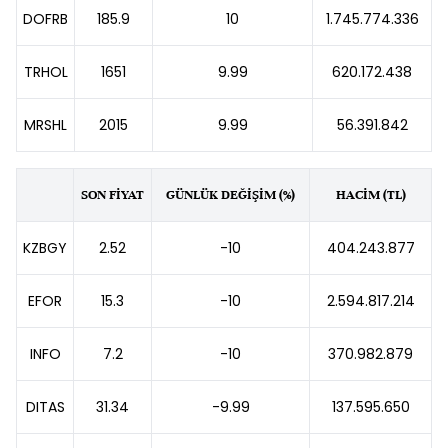
DOFRB
185.9
10
1.745.774.336
TRHOL
1651
9.99
620.172.438
MRSHL
2015
9.99
56.391.842
SON FİYAT
GÜNLÜK DEĞİŞİM (%)
HACİM (TL)
KZBGY
2.52
-10
404.243.877
EFOR
15.3
-10
2.594.817.214
INFO
7.2
-10
370.982.879
DITAS
31.34
-9.99
137.595.650