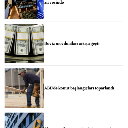
zirvesinde
Döviz mevduatları artışa geçti
ABD'de konut başlangıçları toparlandı