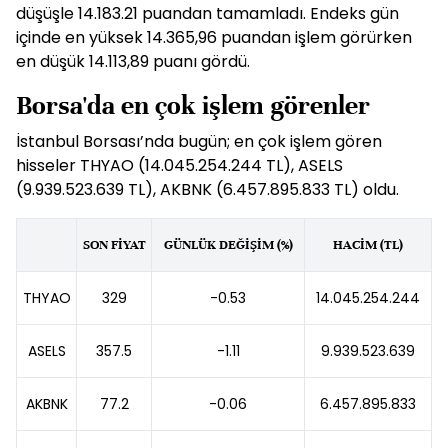
düşüşle 14.183.21 puandan tamamladı. Endeks gün
içinde en yüksek 14.365,96 puandan işlem görürken
en düşük 14.113,89 puanı gördü.
Borsa'da en çok işlem görenler
İstanbul Borsası’nda bugün; en çok işlem gören
hisseler THYAO (14.045.254.244 TL), ASELS
(9.939.523.639 TL), AKBNK (6.457.895.833 TL) oldu.
SON FİYAT
GÜNLÜK DEĞİŞİM (%)
HACİM (TL)
THYAO
329
-0.53
14.045.254.244
ASELS
357.5
-1.11
9.939.523.639
AKBNK
77.2
-0.06
6.457.895.833