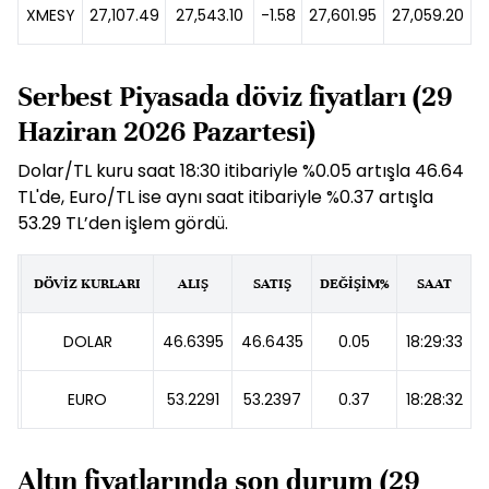
XMESY
27,107.49
27,543.10
-1.58
27,601.95
27,059.20
Serbest Piyasada döviz fiyatları (29
Haziran 2026 Pazartesi)
Dolar/TL kuru saat 18:30 itibariyle %0.05 artışla 46.64
TL'de, Euro/TL ise aynı saat itibariyle %0.37 artışla
53.29 TL’den işlem gördü.
DÖVİZ KURLARI
ALIŞ
SATIŞ
DEĞİŞİM%
SAAT
DOLAR
46.6395
46.6435
0.05
18:29:33
EURO
53.2291
53.2397
0.37
18:28:32
Altın fiyatlarında son durum (29