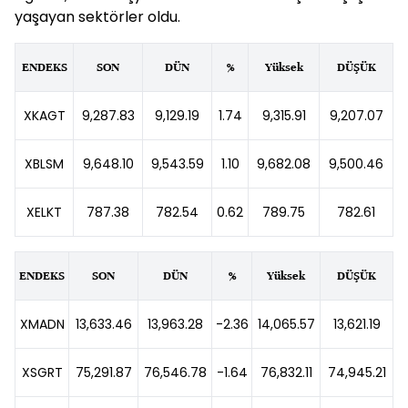
yaşayan sektörler oldu.
ENDEKS
SON
DÜN
%
Yüksek
DÜŞÜK
XKAGT
9,287.83
9,129.19
1.74
9,315.91
9,207.07
XBLSM
9,648.10
9,543.59
1.10
9,682.08
9,500.46
XELKT
787.38
782.54
0.62
789.75
782.61
ENDEKS
SON
DÜN
%
Yüksek
DÜŞÜK
XMADN
13,633.46
13,963.28
-2.36
14,065.57
13,621.19
XSGRT
75,291.87
76,546.78
-1.64
76,832.11
74,945.21