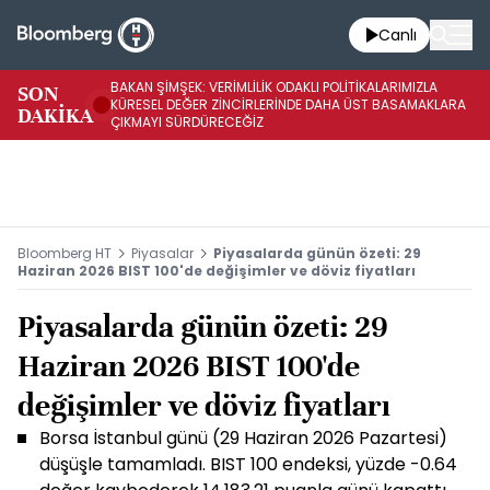
Canlı
BAKAN ŞİMŞEK: VERİMLİLİK ODAKLI POLİTİKALARIMIZLA
BA
SON
KÜRESEL DEĞER ZİNCİRLERİNDE DAHA ÜST BASAMAKLARA
VE
DAKİKA
ÇIKMAYI SÜRDÜRECEĞİZ
DÖ
Bloomberg HT
Piyasalar
Piyasalarda günün özeti: 29
Haziran 2026 BIST 100'de değişimler ve döviz fiyatları
Piyasalarda günün özeti: 29
Haziran 2026 BIST 100'de
değişimler ve döviz fiyatları
Borsa İstanbul günü (29 Haziran 2026 Pazartesi)
düşüşle tamamladı. BIST 100 endeksi, yüzde -0.64