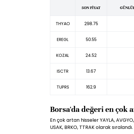
SON FİYAT
GÜNLÜK
THYAO
298.75
EREGL
50.55
KOZAL
24.52
ISCTR
13.67
TUPRS
162.9
Borsa'da değeri en çok a
En çok artan hisseler YAYLA, AVGYO,
USAK, BRKO, TTRAK olarak sıralandı.