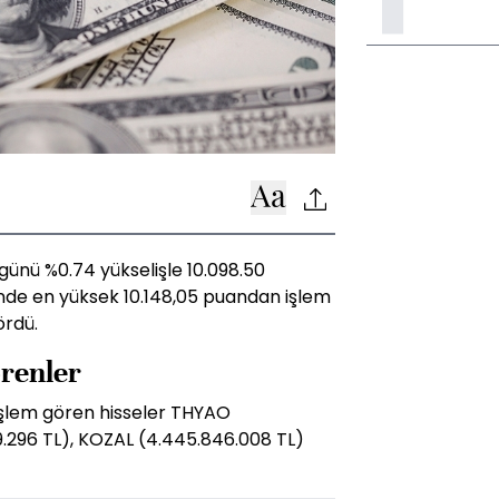
ünü %0.74 yükselişle 10.098.50
de en yüksek 10.148,05 puandan işlem
ördü.
örenler
işlem gören hisseler THYAO
9.296 TL), KOZAL (4.445.846.008 TL)