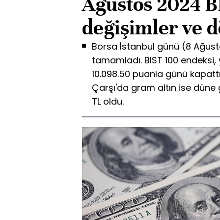
Ağustos 2024 B
değişimler ve dö
Borsa İstanbul günü (8 Ağus
tamamladı. BIST 100 endeksi,
10.098.50 puanla günü kapattı.
Çarşı'da gram altın ise düne 
TL oldu.