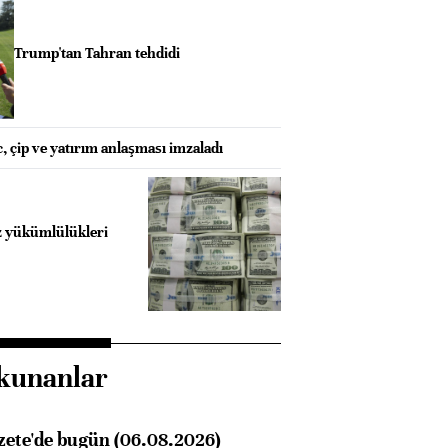
Trump'tan Tahran tehdidi
 çip ve yatırım anlaşması imzaladı
z yükümlülükleri
kunanlar
zete'de bugün (06.08.2026)