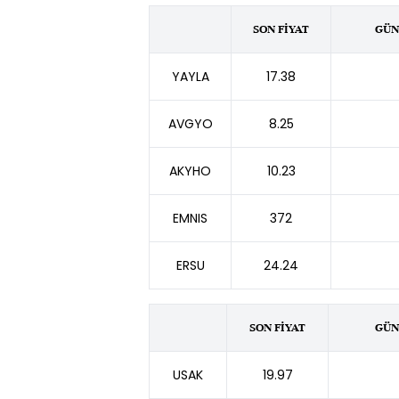
SON FİYAT
GÜN
YAYLA
17.38
AVGYO
8.25
AKYHO
10.23
EMNIS
372
ERSU
24.24
SON FİYAT
GÜN
USAK
19.97