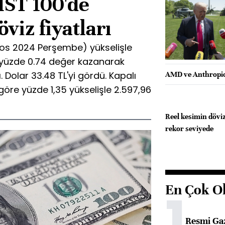
IST 100'de
viz fiyatları
tos 2024 Perşembe) yükselişle
 yüzde 0.74 değer kazanarak
 Dolar 33.48 TL'yi gördü. Kapalı
AMD ve Anthropic,
göre yüzde 1,35 yükselişle 2.597,96
Reel kesimin dövi
rekor seviyede
En Çok O
1
Resmi Ga