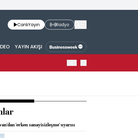
Canlı
Yayın
Radyo
İDEO
YAYIN AKIŞI
ABD HAZİNE BAKANLIĞI'NIN
nlar
an'dan 'erken sanayisizleşme' uyarısı