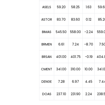
ASELS
59.20
58.25
1.63
59.6
ASTOR
83.70
83.60
0.12
85.2
BIMAS
545.50
558.00
-2.24
559.
BRMEN
6.61
7.24
-8.70
7.5
BRSAN
401.00
401.75
-0.19
404.
CMENT
341.00
310.00
10.00
341.
DENGE
7.28
6.97
4.45
7.4
DOAS
237.10
231.90
2.24
238.