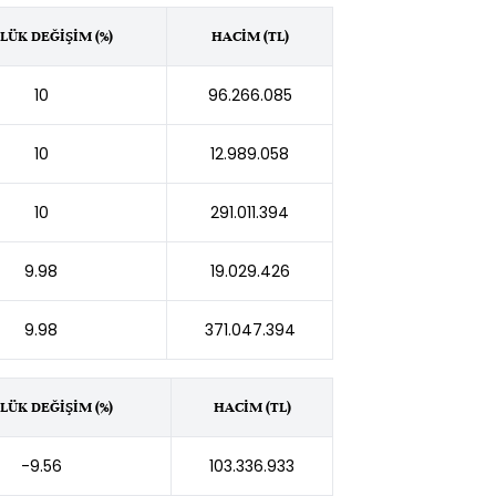
LÜK DEĞİŞİM (%)
HACİM (TL)
10
96.266.085
10
12.989.058
10
291.011.394
9.98
19.029.426
9.98
371.047.394
LÜK DEĞİŞİM (%)
HACİM (TL)
-9.56
103.336.933