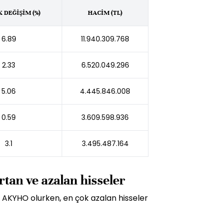
 DEĞİŞİM (%)
HACİM (TL)
6.89
11.940.309.768
2.33
6.520.049.296
5.06
4.445.846.008
0.59
3.609.598.936
3.1
3.495.487.164
rtan ve azalan hisseler
 AKYHO olurken, en çok azalan hisseler