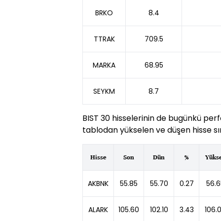
BRKO
8.4
TTRAK
709.5
MARKA
68.95
SEYKM
8.7
BIST 30 hisselerinin de bugünkü perf
tablodan yükselen ve düşen hisse sır
Hisse
Son
Dün
%
Yüks
AKBNK
55.85
55.70
0.27
56.6
ALARK
105.60
102.10
3.43
106.