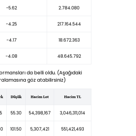
-5.62
2.784.080
-4.25
217.164.544
-4.17
18.672.363
-4.08
48.645.792
ormansları da belli oldu. (Aşağıdaki
alamasına göz atabilirsiniz)
ek
Düşük
Hacim Lot
Hacim TL
5
55.30
54,398,167
3,046,311,014
00
101.50
5,307,421
551,421,493