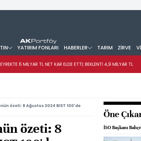
TIN
YATIRIM FONLARI
HABERLER
TARIM
ZİRVE
V
EYREKTE 6 MİLYAR TL NET KAR ELDE ETTİ; BEKLENTİ 4,9 MİLYAR TL
nün özeti: 8 Ağustos 2024 BIST 100'de
Öne Çıka
ün özeti: 8
İSO Başkanı Bahçıv