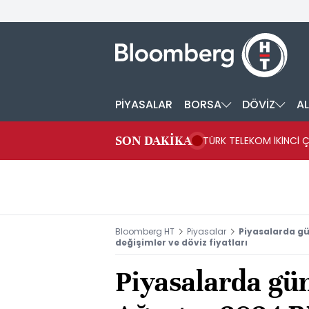
PİYASALAR
BORSA
DÖVİZ
AL
SON DAKİKA
TÜRK TELEKOM İKİNCİ Ç
Bloomberg HT
Piyasalar
Piyasalarda gü
değişimler ve döviz fiyatları
Piyasalarda gün