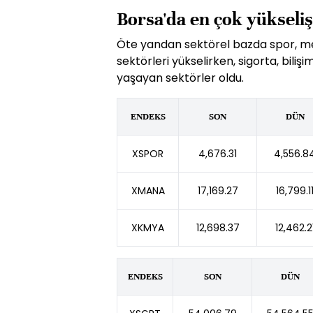
Borsa'da en çok yükseliş
Öte yandan sektörel bazda spor, me
sektörleri yükselirken, sigorta, bilişi
yaşayan sektörler oldu.
ENDEKS
SON
DÜN
XSPOR
4,676.31
4,556.8
XMANA
17,169.27
16,799.1
XKMYA
12,698.37
12,462.2
ENDEKS
SON
DÜN