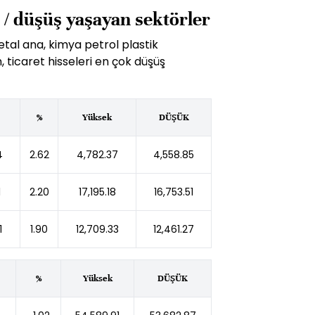
 / düşüş yaşayan sektörler
tal ana, kimya petrol plastik
m, ticaret hisseleri en çok düşüş
%
Yüksek
DÜŞÜK
4
2.62
4,782.37
4,558.85
1
2.20
17,195.18
16,753.51
1
1.90
12,709.33
12,461.27
%
Yüksek
DÜŞÜK