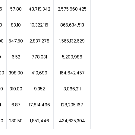
5
57.80
43,719,342
2,575,660,425
0
83.10
10,322,115
865,634,513
00
547.50
2,837,278
1,565,132,629
0
6.52
778,031
5,209,986
00
398.00
410,699
164,642,457
00
310.00
9,352
3,066,211
4
6.87
17,814,496
128,205,167
50
230.50
1,852,446
434,635,304