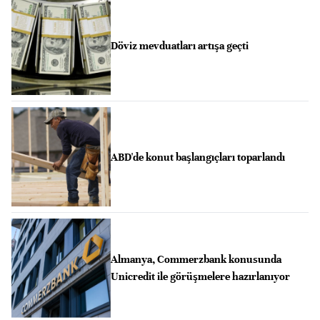
Döviz mevduatları artışa geçti
ABD'de konut başlangıçları toparlandı
Almanya, Commerzbank konusunda
Unicredit ile görüşmelere hazırlanıyor