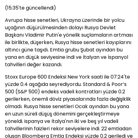
(15:35'te güncellendi)
Avrupa hisse senetleri, Ukrayna üzerinde bir yolcu
uçağının düşürülmesinden dolayı Rusya Devlet
Başkanı Vladimir Putin'e yönelik suçlamaların artması
ile birlikte, düşerken, Rusya hisse senetleri kayıplarını
altıncı güne taşıdı. Emtia grubu Şubat ayından bu
yana en düşük seviyesine indi ve İtalyan ve İspanyol
tahvilleri değer kazandı.
Stoxx Europe 600 Endeksi New York saati ile 07:24'te
yüzde 0.4 aşağıda seyrediyordu. Standard & Poor’s
500 (S&P 500) endeks vadeli kontratları yüzde 0.2
gerilerken, önemli döviz piyasalarında fazla değişiklik
olmadı. Rusya hisse senetleri Ocak ayından bu yana
en uzun süreli düşüş dönemini gerçekleştirmeye
yöneldi. ispanya ve İtalya'nın iki ve beş yıl vadeli
tahvillerinin faizleri rekor seviyelere indi. 22 emtiadan
oluşan Bloomberg Emtia Endeksi yüzde 0.2 geriledi ve