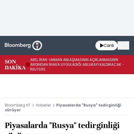
Canlı
ABD, İRAN-UMMAN ANLAŞMASININ AÇIKLANMASININ
AB
SON
ARDINDAN İRAN'A UYGULADIĞI ABLUKAYI KALDIRACAK -
GE
DAKİKA
REUTERS
UY
Bloomberg HT
Haberler
Piyasalarda "Rusya" tedirginliği
sürüyor
Piyasalarda "Rusya" tedirginliği