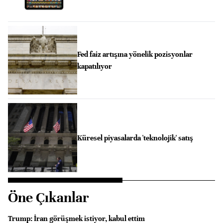
Fed faiz artışına yönelik pozisyonlar
kapatılıyor
Küresel piyasalarda 'teknolojik' satış
Öne Çıkanlar
Trump: İran görüşmek istiyor, kabul ettim