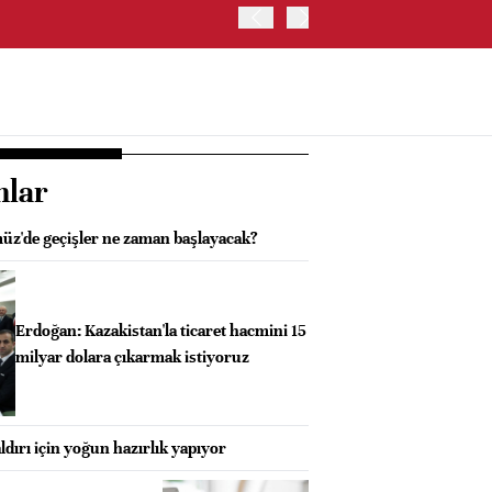
ABD HAZİNE BAKANLIĞI'NIN
nlar
z'de geçişler ne zaman başlayacak?
Erdoğan: Kazakistan'la ticaret hacmini 15
milyar dolara çıkarmak istiyoruz
ldırı için yoğun hazırlık yapıyor