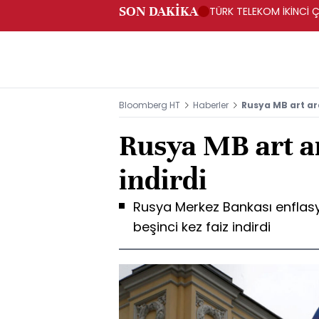
SON DAKİKA
TÜRK TELEKOM İKİNCİ Ç
Bloomberg HT
Haberler
Rusya MB art ard
Rusya MB art ar
indirdi
Rusya Merkez Bankası enflasy
beşinci kez faiz indirdi