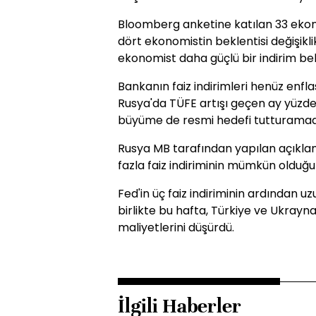
Bloomberg anketine katılan 33 ekono
dört ekonomistin beklentisi değişik
ekonomist daha güçlü bir indirim bek
Bankanın faiz indirimleri henüz enfla
Rusya'da TÜFE artışı geçen ay yüzde
büyüme de resmi hedefi tutturamad
Rusya MB tarafından yapılan açıklam
fazla faiz indiriminin mümkün olduğu b
Fed'in üç faiz indiriminin ardından u
birlikte bu hafta, Türkiye ve Ukra
maliyetlerini düşürdü.
İlgili Haberler