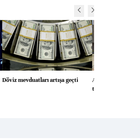
Döviz mevduatları artışa geçti
ABD'de konut başla
toparlandı