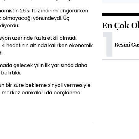
mistin 26'sı faiz indirimi öngörürken
lik olmayacağı yönündeydi. Üç
En Çok O
1
liyordu.
syon üzerinde fazla etkili olmadı.
Resmi Ga
 4 hedefinin altında kalırken ekonomik
ı.
ada gelecek yılın ilk yarısında daha
elirtildi.
zun bir süre bekleme sinyali vermesiyle
yna merkez bankaları da borçlanma