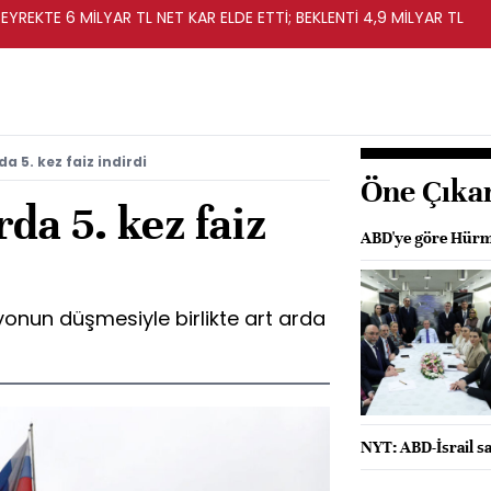
EYREKTE 6 MİLYAR TL NET KAR ELDE ETTİ; BEKLENTİ 4,9 MİLYAR TL
a 5. kez faiz indirdi
Öne Çıka
da 5. kez faiz
ABD'ye göre Hürmü
onun düşmesiyle birlikte art arda
NYT: ABD-İsrail sa