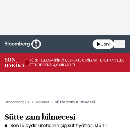
Canlı
SON
TÜRK TELEKOM İKİNCİ ÇEYREKTE 6 MİLYAR TL NET KAR ELDE
AB
DAKİKA
ETTİ; BEKLENTİ 4,9 MİLYAR TL
İR
Bloomberg HT
Haberler
Sütte zam bilmecesi
Sütte zam bilmecesi
Son 15 aydır üreticinin çiğ süt fiyatları 1,15 TL