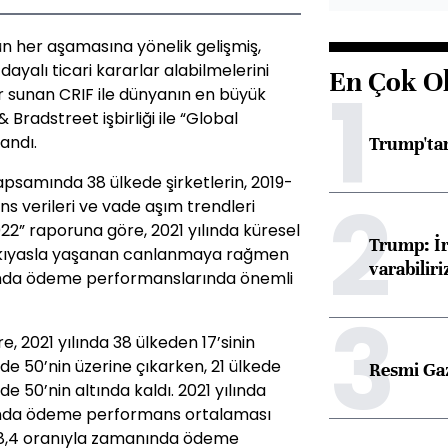
n her aşamasına yönelik gelişmiş,
ayalı ticari kararlar alabilmelerini
En Çok O
1
 sunan CRIF ile dünyanın en büyük
 Bradstreet işbirliği ile “Global
andı.
Trump'tan
samında 38 ülkede şirketlerin, 2019-
2
 verileri ve vade aşım trendleri
22” raporuna göre, 2021 yılında küresel
Trump: İr
a kıyasla yaşanan canlanmaya rağmen
varabiliri
ında ödeme performanslarında önemli
3
 2021 yılında 38 ülkeden 17’sinin
50’nin üzerine çıkarken, 21 ülkede
Resmi Ga
50’nin altında kaldı. 2021 yılında
ında ödeme performans ortalaması
48,4 oranıyla zamanında ödeme