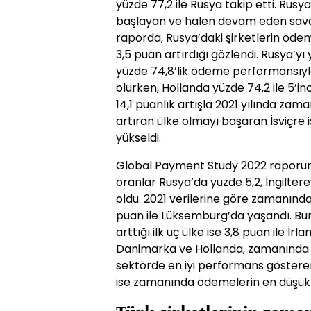
yüzde 77,2 ile Rusya takip etti. Rus
başlayan ve halen devam eden savaş
raporda, Rusya’daki şirketlerin öde
3,5 puan artırdığı gözlendi. Rusya’yı 
yüzde 74,8’lik ödeme performansıyl
olurken, Hollanda yüzde 74,2 ile 5’inci
14,1 puanlık artışla 2021 yılında z
artıran ülke olmayı başaran İsviçre i
yükseldi.
Global Payment Study 2022 raporun
oranlar Rusya’da yüzde 5,2, İngiltere
oldu. 2021 verilerine göre zamanın
puan ile Lüksemburg’da yaşandı. Bu
arttığı ilk üç ülke ise 3,8 puan ile İrla
Danimarka ve Hollanda, zamanında
sektörde en iyi performans gösteren
ise zamanında ödemelerin en düşük 