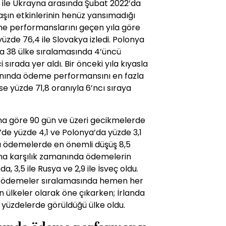
ya ile Ukrayna arasında Şubat 2022’da
ın etkinlerinin henüz yansımadığı
me performanslarını geçen yıla göre
yüzde 76,4 ile Slovakya izledi. Polonya
a 38 ülke sıralamasında 4’üncü
 sırada yer aldı. Bir önceki yıla kıyasla
amanında ödeme performansını en fazla
se yüzde 71,8 oranıyla 6’ncı sıraya
a göre 90 gün ve üzeri gecikmelerde
’de yüzde 4,1 ve Polonya’da yüzde 3,1
da ödemelerde en önemli düşüş 8,5
na karşılık zamanında ödemelerin
nda, 3,5 ile Rusya ve 2,9 ile İsveç oldu.
 ödemeler sıralamasında hemen her
 ülkeler olarak öne çıkarken; İrlanda
yüzdelerde görüldüğü ülke oldu.