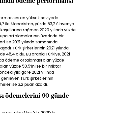
anında ödeme performansı
ormansını en yüksek seviyede
,7 ile Macaristan, yüzde 53,2 Slovenya
z koşullarına rağmen 2020 yılında yüzde
upa ortalamalarının üzerinde bir
eri ise 2021 yılında zamanında
dı. Türk şirketlerinin 2021 yılında
48,4 oldu. Bu oranla Türkiye, 2021
nda ödeme ortalaması olan yüzde
lan yüzde 50,5’in ise bir miktar
önceki yıla göre 2021 yılında
rileyen Türk şirketlerinin
eler ise 3,2 puan azaldı.
ısı ödemelerini 90 günde
k pazar olan Mısır’da, 2021’de