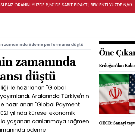
I FAİZ ORANINI YÜZDE 6,50'DE SABİT BIRAKTI; BEKLENTİ YÜZDE 6,50
inin zamanında ödeme performansı düştü
Öne Çıka
inin zamanında
Erdoğan'dan Kabin
ansı düştü
iği ile hazırlanan "Global
ayımlandı. Aralarında Türkiye'nin
 ile hazırlanan "Global Payment
021 yılında küresel ekonomik
ıyasla yaşanan canlanmaya rağmen
OECD: Sanayi teşv
 zamanında ödeme