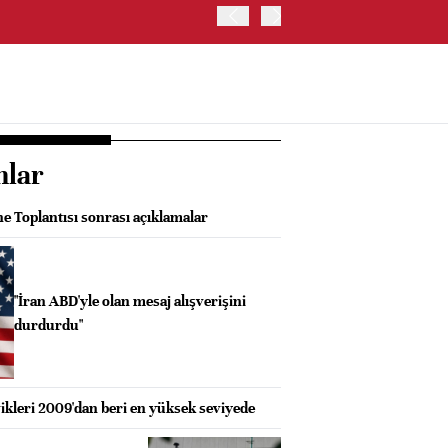
OYAK ÇİMENTO İKİNCİ ÇEY
nlar
e Toplantısı sonrası açıklamalar
"İran ABD'yle olan mesaj alışverişini
durdurdu"
ikleri 2009'dan beri en yüksek seviyede