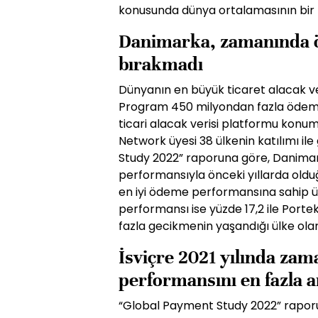
konusunda dünya ortalamasının bir 
Danimarka, zamanında ö
bırakmadı
Dünyanın en büyük ticaret alacak v
Program 450 milyondan fazla ödem
ticari alacak verisi platformu kon
Network üyesi 38 ülkenin katılımı il
Study 2022” raporuna göre, Danima
performansıyla önceki yıllarda olduğ
en iyi ödeme performansına sahip ül
performansı ise yüzde 17,2 ile Portekiz
fazla gecikmenin yaşandığı ülke olara
İsviçre 2021 yılında za
performansını en fazla a
“Global Payment Study 2022” raporu