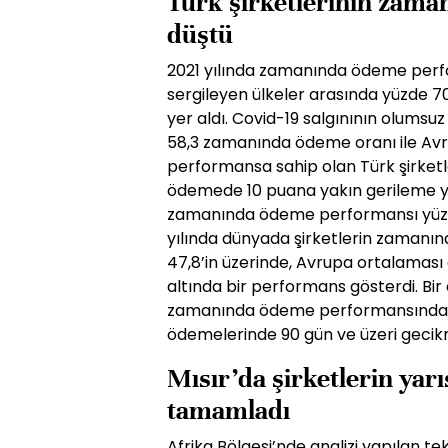
Türk şirketlerinin zam
düştü
2021 yılında zamanında ödeme perf
sergileyen ülkeler arasında yüzde 70
yer aldı. Covid-19 salgınının olumsu
58,3 zamanında ödeme oranı ile Avr
performansa sahip olan Türk şirketl
ödemede 10 puana yakın gerileme yaşa
zamanında ödeme performansı yüzde 
yılında dünyada şirketlerin zamanı
47,8’in üzerinde, Avrupa ortalaması o
altında bir performans gösterdi. Bir 
zamanında ödeme performansında ge
ödemelerinde 90 gün ve üzeri gecikm
Mısır’da şirketlerin yar
tamamladı
Afrika Bölgesi’nde analizi yapılan te