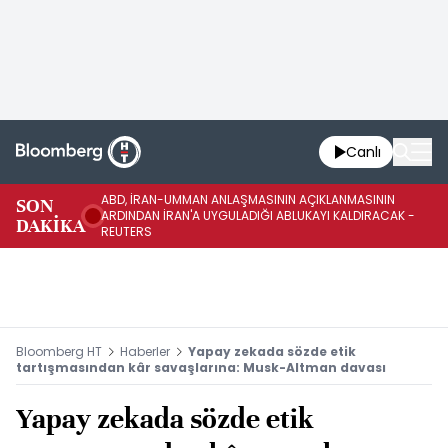
Canlı
ABD, İRAN-UMMAN ANLAŞMASININ AÇIKLANMASININ
AB
SON
ARDINDAN İRAN'A UYGULADIĞI ABLUKAYI KALDIRACAK -
GE
DAKİKA
REUTERS
UY
Bloomberg HT
Haberler
Yapay zekada sözde etik
tartışmasından kâr savaşlarına: Musk-Altman davası
Yapay zekada sözde etik