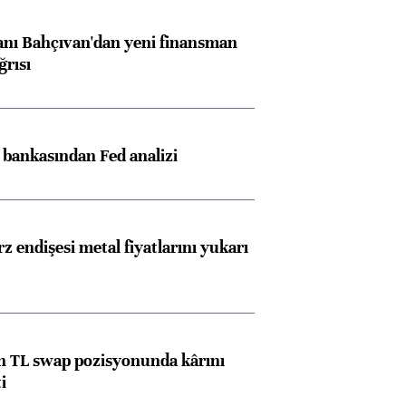
ngıçları
nı Bahçıvan'dan yeni finansman
ğrısı
z bankasından Fed analizi
z endişesi metal fiyatlarını yukarı
 TL swap pozisyonunda kârını
i