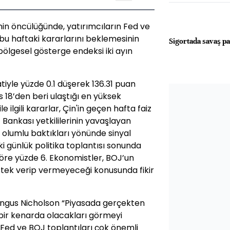
rinin öncülüğünde, yatırımcıların Fed ve
u haftaki kararlarını beklemesinin
Sigortada savaş p
 bölgesel gösterge endeksi iki ayın
tiyle yüzde 0.1 düşerek 136.31 puan
s 18’den beri ulaştığı en yüksek
e ilgili kararlar, Çin'in geçen hafta faiz
Bankası yetkililerinin yavaşlayan
 olumlu baktıkları yönünde sinyal
iki günlük politika toplantısı sonunda
 göre yüzde 6. Ekonomistler, BOJ’un
tek verip vermeyeceği konusunda fikir
 Angus Nicholson “Piyasada gerçekten
bir kenarda olacakları görmeyi
 Fed ve BOJ toplantıları çok önemli