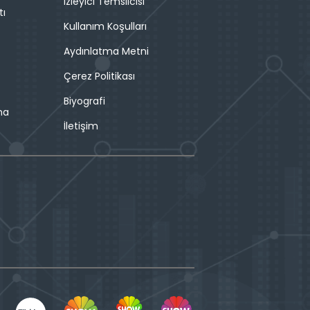
İzleyici Temsilcisi
tı
Kullanım Koşulları
Aydınlatma Metni
Çerez Politikası
Biyografi
ma
İletişim