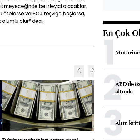
 gitmeyeceğinde belirleyici olacaklar.
ru ötelerse ve BOJ teşviğe başlarsa,
k olumlu olur” dedi.
En Çok O
1
Motorine 
2
ABD'de öz
altında
3
Altın krit