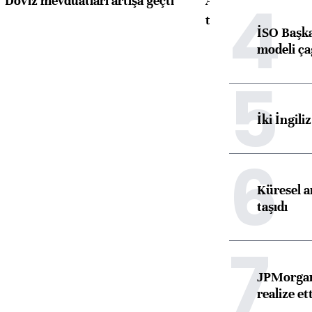
4
Döviz mevduatları artışa geçti
ABD'de konut başla
toparlandı
İSO Başka
modeli ça
5
İki İngili
6
Küresel ar
taşıdı
7
JPMorgan
realize ett