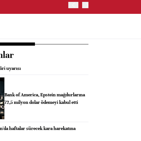
ABD'DE ADP ÖZEL SEKTÖR 
nlar
iri uyarısı
Bank of America, Epstein mağdurlarına
72,5 milyon dolar ödemeyi kabul etti
n'da haftalar sürecek kara harekatına