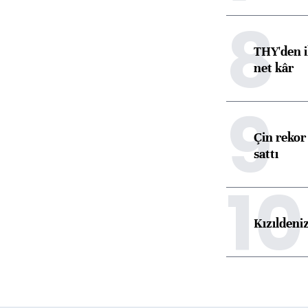
8
THY'den i
net kâr
9
Çin rekor 
sattı
10
Kızıldeni