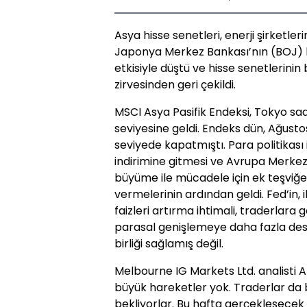
Asya hisse senetleri, enerji şirketle
Japonya Merkez Bankası’nın (BOJ) b
etkisiyle düştü ve hisse senetlerinin
zirvesinden geri çekildi.
MSCI Asya Pasifik Endeksi, Tokyo saa
seviyesine geldi. Endeks dün, Ağusto
seviyede kapatmıştı. Para politikası il
indirimine gitmesi ve Avrupa Merkez 
büyüme ile mücadele için ek teşviğe
vermelerinin ardından geldi. Fed’in, 
faizleri artırma ihtimali, traderlara
parasal genişlemeye daha fazla des
birliği sağlamış değil.
Melbourne IG Markets Ltd. analisti
büyük hareketler yok. Traderlar da 
bekliyorlar. Bu hafta gerçekleşecek