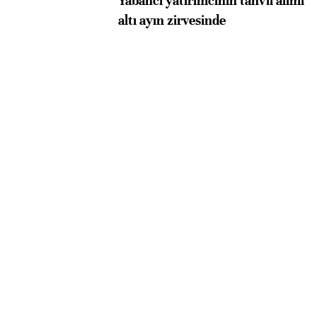
Yabancı yatırımcının tahvil alımı
altı ayın zirvesinde