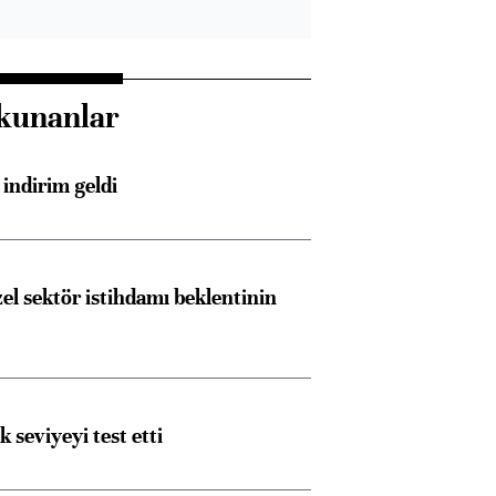
kunanlar
indirim geldi
el sektör istihdamı beklentinin
Almanya, Commerzbank
Ba
konusunda Unicredit ile
me
görüşmelere hazırlanıyor
ik seviyeyi test etti