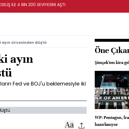
ELİŞ İLE 4 BİN 200 SEVİYESİNİ AŞTI
ki ayın zirvesinden düştü
Öne Çıka
ki ayın
Şimşek'ten kira gel
ştü
ıların Fed ve BOJ'u beklemesiyle iki
WP: Pentagon, İra
hazırlanıyor