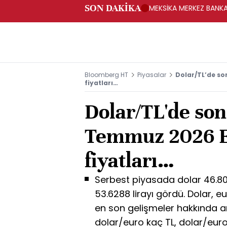
SON DAKİKA
MEKSİKA MERKEZ BANKAS
Bloomberg HT
Piyasalar
Dolar/TL’de s
fiyatları…
Dolar/TL'de so
Temmuz 2026 E
fiyatları…
Serbest piyasada dolar 46.80
53.6288 lirayı gördü. Dolar, eur
en son gelişmeler hakkında ar
dolar/euro kaç TL, dolar/euro