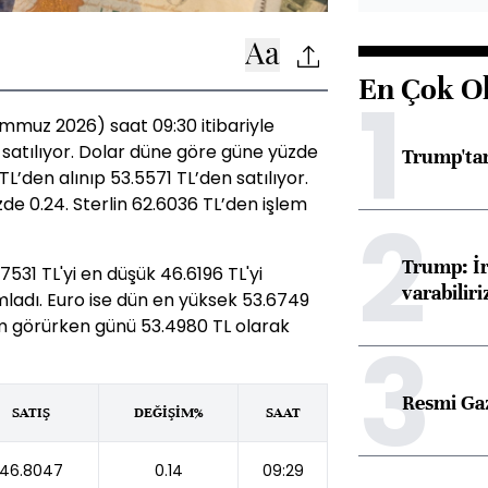
En Çok O
1
mmuz 2026) saat 09:30 itibariyle
 satılıyor. Dolar düne göre güne yüzde
Trump'tan
TL’den alınıp 53.5571 TL’den satılıyor.
de 0.24. Sterlin 62.6036 TL’den işlem
2
Trump: İr
31 TL'yi en düşük 46.6196 TL'yi
varabiliri
adı. Euro ise dün en yüksek 53.6749
em görürken günü 53.4980 TL olarak
3
Resmi Ga
SATIŞ
DEĞİŞİM%
SAAT
46.8047
0.14
09:29