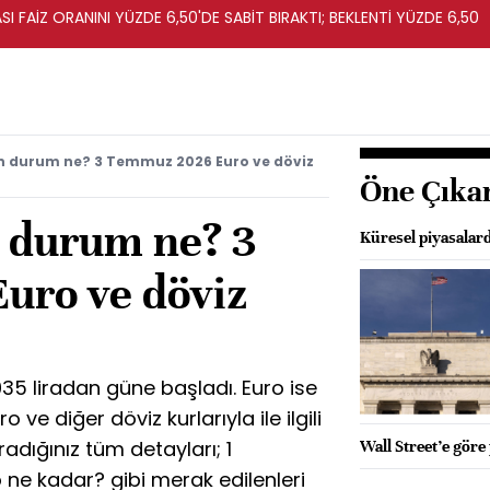
I FAİZ ORANINI YÜZDE 6,50'DE SABİT BIRAKTI; BEKLENTİ YÜZDE 6,50
on durum ne? 3 Temmuz 2026 Euro ve döviz
Öne Çıka
n durum ne? 3
Küresel piyasalard
uro ve döviz
35 liradan güne başladı. Euro ise
o ve diğer döviz kurlarıyla ile ilgili
adığınız tüm detayları; 1
Wall Street’e göre 
 ne kadar? gibi merak edilenleri