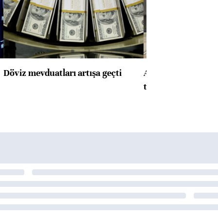
Döviz mevduatları artışa geçti
ABD'de konut başla
toparlandı