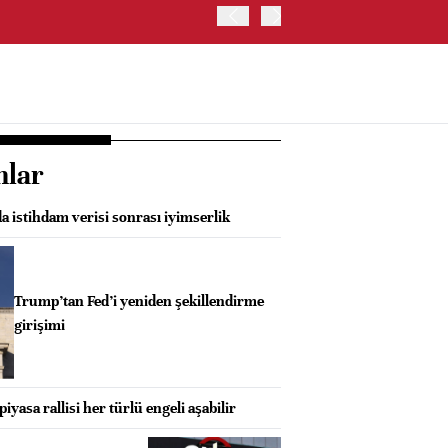
OYAK ÇİMENTO İKİNCİ ÇEY
nlar
a istihdam verisi sonrası iyimserlik
Trump’tan Fed’i yeniden şekillendirme
girişimi
piyasa rallisi her türlü engeli aşabilir