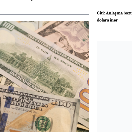
Citi: Anlaşma boz
dolara iner