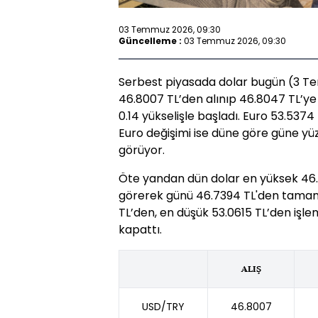
03 Temmuz 2026, 09:30
Güncelleme :
03 Temmuz 2026, 09:30
Serbest piyasada dolar bugün (3 Te
46.8007 TL’den alınıp 46.8047 TL’ye
0.14 yükselişle başladı. Euro 53.5374 
Euro değişimi ise düne göre güne yüz
görüyor.
Öte yandan dün dolar en yüksek 46.75
görerek günü 46.7394 TL'den tamaml
TL’den, en düşük 53.0615 TL’den işl
kapattı.
ALIŞ
USD/TRY
46.8007