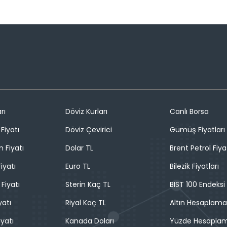
rı
Döviz Kurları
Canlı Borsa
Fiyatı
Döviz Çevirici
Gümüş Fiyatları
n Fiyatı
Dolar TL
Brent Petrol Fiya
iyatı
Euro TL
Bilezik Fiyatları
 Fiyatı
Sterin Kaç TL
BIST 100 Endeksi
yatı
Riyal Kaç TL
Altın Hesaplama
iyatı
Kanada Doları
Yüzde Hesapla