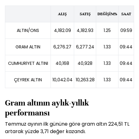
ALIŞ
SATIŞ
DEĞİŞİM%
SAAT
ALTIN/ONS
4,182.09
4,182.93
1.25
09:59
GRAM ALTIN
6,276.27
6,277.24
1.33
09:44
CUMHURİYET ALTINI
40,168
40,928
1.33
09:44
ÇEYREK ALTIN
10,042.04
10,263.28
1.33
09:44
Gram altının aylık-yıllık
performansı
Temmuz ayının ilk gününe göre gram altın 224,51 TL
artarak yüzde 3,71 değer kazandı.