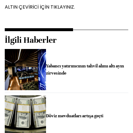
ALTIN ÇEVİRİCİ İÇİN TIKLAYINIZ.
İlgili Haberler
Yabancı yatırımcının tahvil alımı altı ayın
zirvesinde
Döviz mevduatları artışa geçti