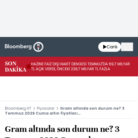
Canlı
SON
HAZİNE FAİZ DIŞI NAKİT DENGESİ TEMMUZ'DA 69,7 MİLYAR
HA
DAKİKA
TL AÇIK VERDİ, ÖNCEKİ 238,7 MİLYAR TL FAZLA
VE
Bloomberg HT
Piyasalar
Gram altında son durum ne? 3
Temmuz 2026 Cuma altın fiyatları…
Gram altında son durum ne? 3