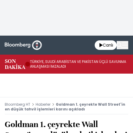
Canlı
SON
TÜRKİYE, SUUDİ ARABİSTAN VE PAKİSTAN ÜÇLÜ SAVUNMA
TR
DAKİKA
ANLAŞMASI İMZALADI
BN
Bloomberg HT
Haberler
Goldman 1. çeyrekte Wall Street'in
en düşük tahvil işlemleri karını açıkladı
Goldman 1. çeyrekte Wall