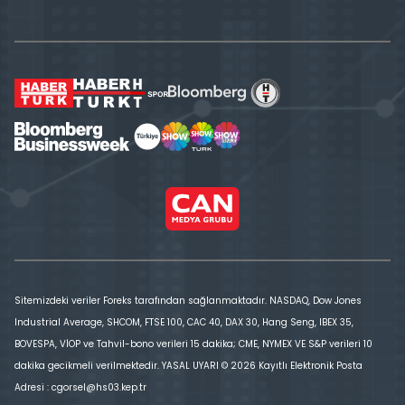
Sitemizdeki veriler Foreks tarafından sağlanmaktadır. NASDAQ, Dow Jones
Industrial Average, SHCOM, FTSE 100, CAC 40, DAX 30, Hang Seng, IBEX 35,
BOVESPA, VİOP ve Tahvil-bono verileri 15 dakika; CME, NYMEX VE S&P verileri 10
dakika gecikmeli verilmektedir. YASAL UYARI © 2026 Kayıtlı Elektronik Posta
Adresi : cgorsel@hs03.kep.tr