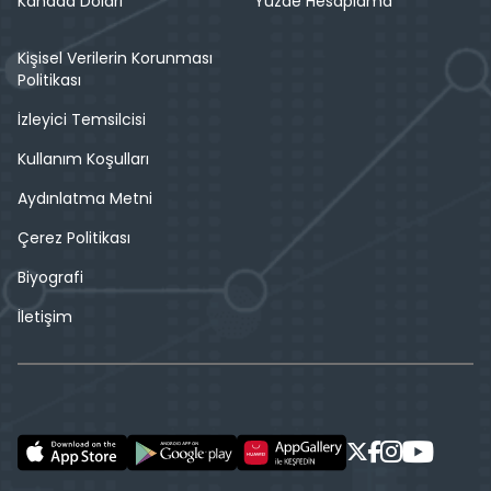
Kanada Doları
Yüzde Hesaplama
Kişisel Verilerin Korunması
Politikası
İzleyici Temsilcisi
Kullanım Koşulları
Aydınlatma Metni
Çerez Politikası
Biyografi
İletişim