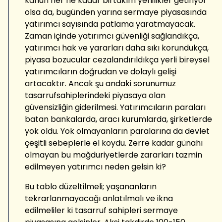
kanun her ne kadar birtakım yenilikler getiriyor
olsa da, bugünden yarına sermaye piyasasında
yatırımcı sayısında patlama yaratmayacak.
Zaman içinde yatırımcı güvenliği sağlandıkça,
yatırımcı hak ve yararları daha sıkı korundukça,
piyasa bozucular cezalandırıldıkça yerli bireysel
yatırımcıların doğrudan ve dolaylı gelişi
artacaktır. Ancak şu andaki sorunumuz
tasarrufsahiplerindeki piyasaya olan
güvensizliğin giderilmesi. Yatırımcıların paraları
batan bankalarda, aracı kurumlarda, şirketlerde
yok oldu. Yok olmayanların paralarına da devlet
çeşitli sebeplerle el koydu. Zerre kadar günahı
olmayan bu mağduriyetlerde zararları tazmin
edilmeyen yatırımcı neden gelsin ki?
Bu tablo düzeltilmeli; yaşananların
tekrarlanmayacağı anlatılmalı ve ikna
edilmeliler ki tasarruf sahipleri sermaye