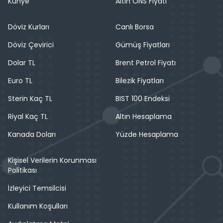
Künye
Altın ONS Fiyatı
Döviz Kurları
Canlı Borsa
Döviz Çevirici
Gümüş Fiyatları
Dolar TL
Brent Petrol Fiyatı
Euro TL
Bilezik Fiyatları
Sterin Kaç TL
BIST 100 Endeksi
Riyal Kaç TL
Altın Hesaplama
Kanada Doları
Yüzde Hesaplama
Kişisel Verilerin Korunması
Politikası
İzleyici Temsilcisi
Kullanım Koşulları