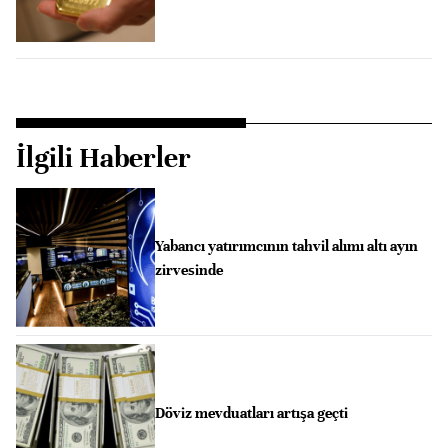
İlgili Haberler
Yabancı yatırımcının tahvil alımı altı ayın
zirvesinde
Döviz mevduatları artışa geçti