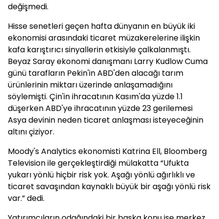
değişmedi.
Hisse senetleri geçen hafta dünyanın en büyük iki
ekonomisi arasındaki ticaret müzakerelerine ilişkin
kafa karıştırıcı sinyallerin etkisiyle çalkalanmıştı.
Beyaz Saray ekonomi danışmanı Larry Kudlow Cuma
günü tarafların Pekin'in ABD'den alacağı tarım
ürünlerinin miktarı üzerinde anlaşamadığını
söylemişti. Çin'in ihracatının Kasım'da yüzde 1.1
düşerken ABD'ye ihracatının yüzde 23 gerilemesi
Asya devinin neden ticaret anlaşması isteyeceğinin
altını çiziyor.
Moody's Analytics ekonomisti Katrina Ell, Bloomberg
Television ile gerçekleştirdiği mülakatta “Ufukta
yukarı yönlü hiçbir risk yok. Aşağı yönlü ağırlıklı ve
ticaret savaşından kaynaklı büyük bir aşağı yönlü risk
var.” dedi.
Yatırımcıların odağındaki bir başka konu ise merkez