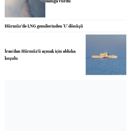
damga vurdu
Hürmüz’de LNG gemilerinden 'U' dönüşü
İran'dan Hürmüz'ü açmak için abluka
koşulu