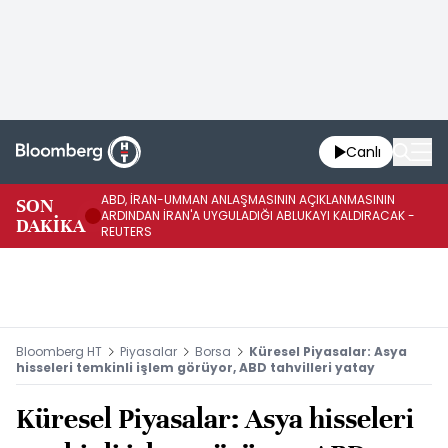
Canlı
ABD, İRAN-UMMAN ANLAŞMASININ AÇIKLANMASININ
AB
SON
ARDINDAN İRAN'A UYGULADIĞI ABLUKAYI KALDIRACAK -
GE
DAKİKA
REUTERS
UY
Bloomberg HT
Piyasalar
Borsa
Küresel Piyasalar: Asya
hisseleri temkinli işlem görüyor, ABD tahvilleri yatay
Küresel Piyasalar: Asya hisseleri