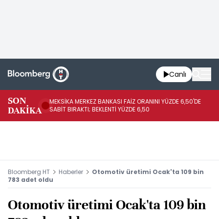
Canlı
SON
MEKSİKA MERKEZ BANKASI FAİZ ORANINI YÜZDE 6,50'DE
OY
DAKİKA
SABİT BIRAKTI; BEKLENTİ YÜZDE 6,50
AÇ
Bloomberg HT
Haberler
Otomotiv üretimi Ocak'ta 109 bin
783 adet oldu
Otomotiv üretimi Ocak'ta 109 bin