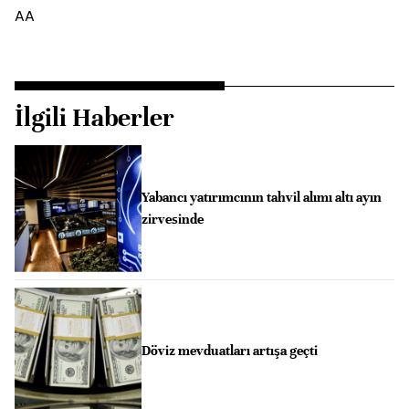
AA
İlgili Haberler
Yabancı yatırımcının tahvil alımı altı ayın
zirvesinde
Döviz mevduatları artışa geçti