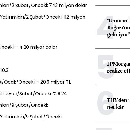
ımları/2 Şubat/Önceki: 743 milyon dolar
4
Yatırımları/2 Şubat/Önceki: 112 milyon
"Umman'la
Boğazı'nı
gelmiyor"
nceki: - 4.20 milyar dolar
5
JPMorgan
10.3
realize ett
i/Ocak/Önceki: - 20.9 milyar TL
6
nflasyon/Şubat/Önceki: % 9.24
THY'den i
ımları/9 Şubat/Önceki:
net kâr
 Yatırımları/9 Şubat/Önceki: