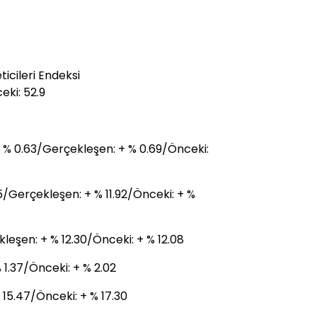
icileri Endeksi
ki: 52.9
+ % 0.63/Gerçekleşen: + % 0.69/Önceki:
.85/Gerçekleşen: + % 11.92/Önceki: + %
kleşen: + % 12.30/Önceki: + % 12.08
 1.37/Önceki: + % 2.02
 15.47/Önceki: + % 17.30