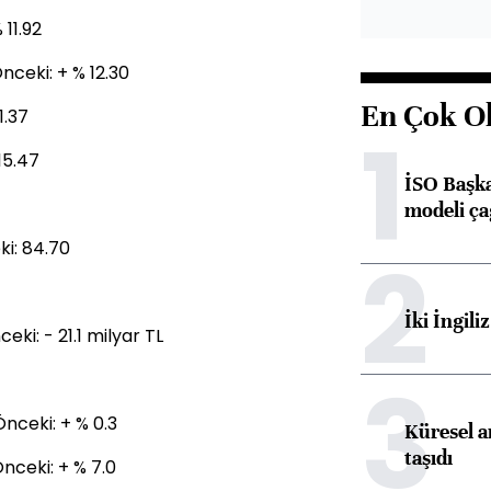
 11.92
nceki: + % 12.30
En Çok O
1.37
1
15.47
İSO Başka
modeli ça
i: 84.70
2
İki İngili
ki: - 21.1 milyar TL
3
Önceki: + % 0.3
Küresel ar
taşıdı
Önceki: + % 7.0