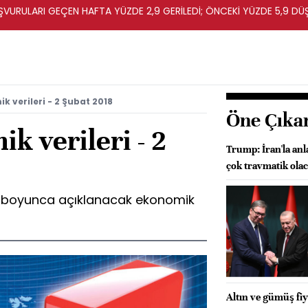
URULARI GEÇEN HAFTA YÜZDE 2,9 GERİLEDİ; ÖNCEKİ YÜZDE 5,9 DÜ
k verileri - 2 Şubat 2018
Öne Çıka
k verileri - 2
Trump: İran'la anl
çok travmatik ola
y boyunca açıklanacak ekonomik
Altın ve gümüş fiy