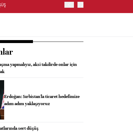
ŞÜŞ
BORSA İSTANBUL'DA BANKA
nlar
aşma yapmalıyız, aksi takdirde onlar için
cak
Erdoğan: Sırbistan'la ticaret hedefimize
adım adım yaklaşıyoruz
atlarında sert düşüş