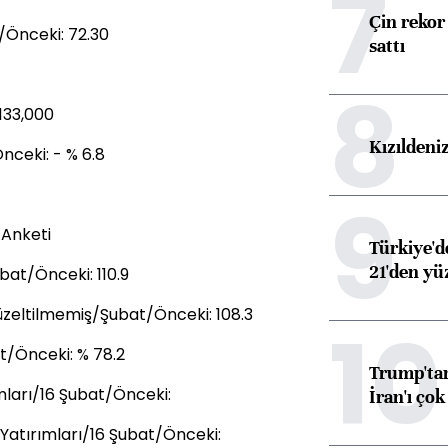
7
Çin rekor 
/Önceki: 72.30
sattı
8
133,000
Kızıldeni
nceki: - % 6.8
9
 Anketi
Türkiye'd
21'den yüz
bat/Önceki: 110.9
zeltilmemiş/Şubat/Önceki: 108.3
10
t/Önceki: % 78.2
Trump'tan
mları/16 Şubat/Önceki:
İran'ı çok
 Yatırımları/16 Şubat/Önceki: