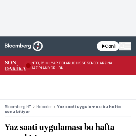
Canlı
BA
SON
INTEL, 15 MİLYAR DOLARLIK HİSSE SENEDİ ARZINA
KÜ
DAKİKA
HAZIRLANIYOR -BN
ÇI
Bloomberg HT
Haberler
Yaz saati uygulaması bu hafta
sonu bitiyor
Yaz saati uygulaması bu hafta