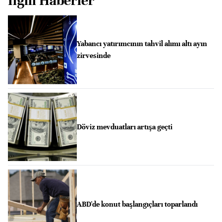
İlgili Haberler
Yabancı yatırımcının tahvil alımı altı ayın
zirvesinde
Döviz mevduatları artışa geçti
ABD'de konut başlangıçları toparlandı