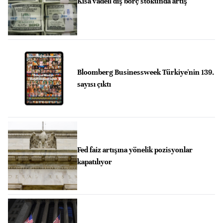
Kısa vadeli dış borç stokunda artış
Bloomberg Businessweek Türkiye'nin 139.
sayısı çıktı
Fed faiz artışına yönelik pozisyonlar
kapatılıyor