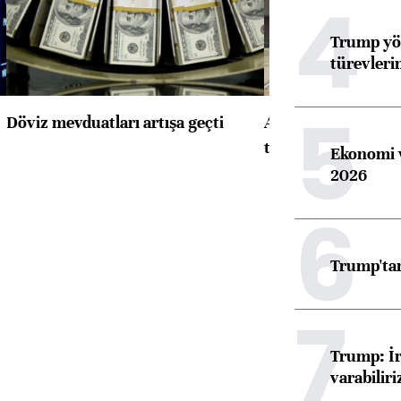
4
Trump yön
türevleri
5
Döviz mevduatları artışa geçti
ABD'de konut başla
toparlandı
Ekonomi v
2026
6
Trump'tan
7
Trump: İr
varabiliri