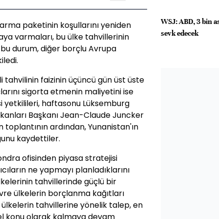
WSJ: ABD, 3 bin a
rtarma paketinin koşullarını yeniden
sevk edecek
 varmaları, bu ülke tahvillerinin
bu durum, diğer borçlu Avrupa
iledi.
li tahvilinin faizinin üçüncü gün üst üste
arını sigorta etmenin maliyetini ise
i yetkilileri, haftasonu Lüksemburg
akanları Başkanı Jean-Claude Juncker
 toplantının ardından, Yunanistan'ın
unu kaydettiler.
dra ofisinden piyasa stratejisi
ıcıların ne yapmayı planladıklarını
elerinin tahvillerinde güçlü bir
re ülkelerin borçlanma kağıtları
 ülkelerin tahvillerine yönelik talep, en
el konu olarak kalmaya devam