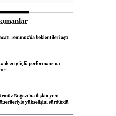
kunanlar
racatı Temmuz'da beklentileri aştı
ftalık en güçlü performansına
yor
ürmüz Boğazı’na ilişkin yeni
 önerileriyle yükselişini sürdürdü
Almanya, Commerzbank
Ba