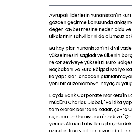
Avrupalı liderlerin Yunanistan'ın ku
gözden geçirme konusunda anlaşmaya
değer kaybetmesine neden oldu ve 
ülkelerinin tahvillerini de olumsuz etk
Bu kayıplar, Yunanistan'ın iki yıl vade
yükselmesini sağladı ve ülkenin borçl
rekor seviyeye yükseltti. Euro Bölges
Başbakanı ve Euro Bölgesi Maliye B
ile yaptıkları önceden planlanmayan
yeni bir düzenlemeye ihtiyaç duyduğ
Lloyds Bank Corporate Markets'in Lon
müdürü Charles Diebel, "Politika yap
tam olarak belirtene kadar, çevre ülk
sıçrama beklemiyorum" dedi ve "Çev
yerine, Alman tahvilleri gibi çekirdek
azından kısa vadede, piyasada tem