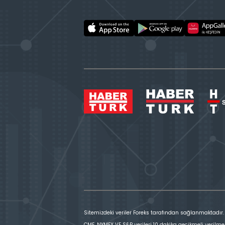
Sitemizdeki veriler Foreks tarafından sağlanmaktadır.
CME, NYMEX VE S&P verileri 10 dakika gecikmeli verilme