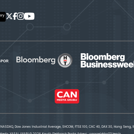
 NASDAQ, Dow Jones Industrial Average, SHCOM, FTSE 100, CAC 40, DAX 30, Hang Seng, IBE
ktedir. YASAL UYARI © 2026 Kayıtlı Elektronik Posta Adresi : cgorsel@hs03.kep.tr