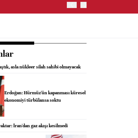
OYAK ÇİMENTO İKİNCİ ÇEY
nlar
aştık, asla nükleer silah sahibi olmayacak
Erdoğan: Hürmüz'ün kapanması küresel
ekonomiyi türbülansa soktu
aktar: İran'dan gaz akışı kesilmedi