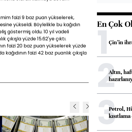
ilimim faizi 9 baz puan yükselerek,
En Çok O
1
yesine yükseldi. Böylelikle bu kağıdın
iş göstermiş oldu. 10 yıl vadeli
lık çıkışla yüzde 15.62'ye çıktı.
Çin’in ih
dının faizi 20 baz puan yükselerek yüzde
da kağıdının faizi 42 baz puanlık çıkışla
2
Altın, ha
hazırlanı
3
Petrol, H
kısıtlama