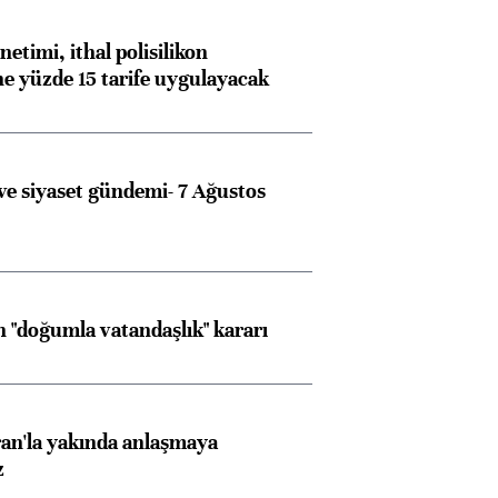
konusunda Unicredit ile
me
görüşmelere hazırlanıyor
etimi, ithal polisilikon
ne yüzde 15 tarife uygulayacak
ngıçları
e siyaset gündemi- 7 Ağustos
 "doğumla vatandaşlık" kararı
an'la yakında anlaşmaya
z