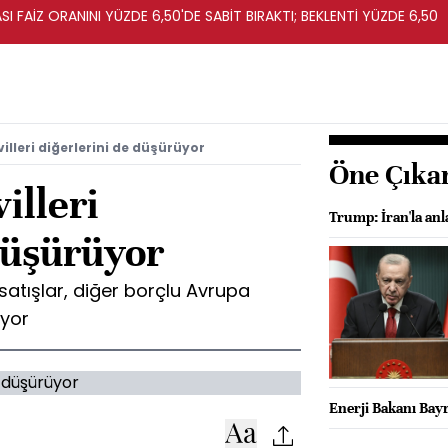
I FAİZ ORANINI YÜZDE 6,50'DE SABİT BIRAKTI; BEKLENTİ YÜZDE 6,50
illeri diğerlerini de düşürüyor
Öne Çıka
illeri
Trump: İran'la anl
düşürüyor
satışlar, diğer borçlu Avrupa
üyor
Enerji Bakanı Bayr