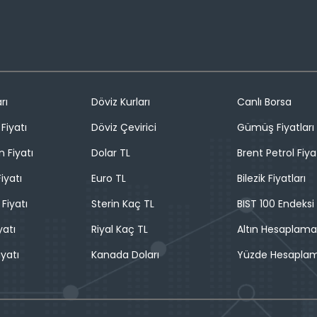
rı
Döviz Kurları
Canlı Borsa
Fiyatı
Döviz Çevirici
Gümüş Fiyatları
n Fiyatı
Dolar TL
Brent Petrol Fiya
iyatı
Euro TL
Bilezik Fiyatları
 Fiyatı
Sterin Kaç TL
BIST 100 Endeksi
yatı
Riyal Kaç TL
Altın Hesaplama
iyatı
Kanada Doları
Yüzde Hesapla