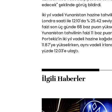
edecek" şeklinde görüş bildirdi.
İki yıl vadeli Yunanistan hazine tahv
Londra saati ile 12:10'da % 25.42 sevi
faizi son üç günde 68 baz puan yüksel
Yunanistan tahvilinin faizi 11 baz puan
Portekiz'in iki yıl vadeli hazine kağı
11.87'ye yükselirken, aynı vadeli İrlan
yüzde 12.03'e ulaştı.
İlgili Haberler