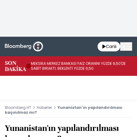
Canlı
SON
MEKSİKA MERKEZ BANKASI FAİZ ORANINI YÜZDE 6,50'DE
OY
DAKİKA
SABİT BIRAKTI; BEKLENTİ YÜZDE 6,50
AÇ
Bloomberg HT
Haberler
Yunanistan'ın yapılandırılması
kaçınılmaz mı?
Yunanistan'ın yapılandırılması