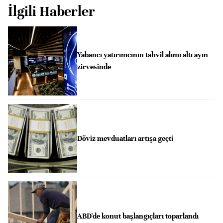
İlgili Haberler
Yabancı yatırımcının tahvil alımı altı ayın
zirvesinde
Döviz mevduatları artışa geçti
ABD'de konut başlangıçları toparlandı