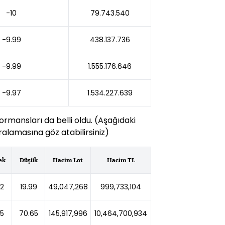
-10
79.743.540
-9.99
438.137.736
-9.99
1.555.176.646
-9.97
1.534.227.639
ormansları da belli oldu. (Aşağıdaki
alamasına göz atabilirsiniz)
ek
Düşük
Hacim Lot
Hacim TL
72
19.99
49,047,268
999,733,104
55
70.65
145,917,996
10,464,700,934