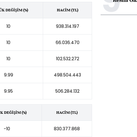
9
K DEĞİŞİM (%)
HACİM (TL)
10
938.314.197
10
66.036.470
10
102.532.272
9.99
498.504.443
9.95
506.284.132
K DEĞİŞİM (%)
HACİM (TL)
-10
830.377.868