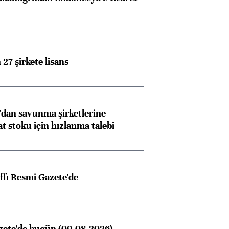
27 şirkete lisans
dan savunma şirketlerine
stoku için hızlanma talebi
ffı Resmi Gazete'de
zete'de bugün (09.08.2026)