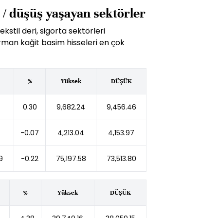
 / düşüş yaşayan sektörler
kstil deri, sigorta sektörleri
orman kağit basim hisseleri en çok
%
Yüksek
DÜŞÜK
0.30
9,682.24
9,456.46
-0.07
4,213.04
4,153.97
9
-0.22
75,197.58
73,513.80
%
Yüksek
DÜŞÜK