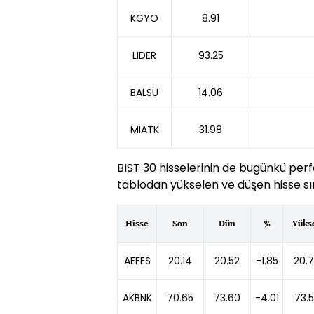
KGYO
8.91
LIDER
93.25
BALSU
14.06
MIATK
31.98
BIST 30 hisselerinin de bugünkü perf
tablodan yükselen ve düşen hisse sır
Hisse
Son
Dün
%
Yüks
AEFES
20.14
20.52
-1.85
20.
AKBNK
70.65
73.60
-4.01
73.