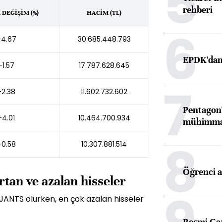
5
rehberi
DEĞİŞİM (%)
HACİM (TL)
6
-4.67
30.685.448.793
EPDK'dan 
-1.57
17.787.628.645
7
-2.38
11.602.732.602
Pentagon'
-4.01
10.464.700.934
mühimmat 
8
-0.58
10.307.881.514
Öğrenci a
rtan ve azalan hisseler
 JANTS olurken, en çok azalan hisseler
Resmi Ga