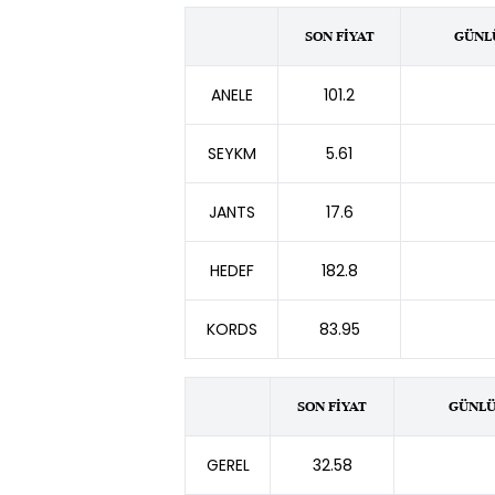
SON FİYAT
GÜNLÜ
ANELE
101.2
SEYKM
5.61
JANTS
17.6
HEDEF
182.8
KORDS
83.95
SON FİYAT
GÜNLÜ
GEREL
32.58