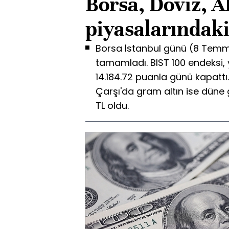
Borsa, Döviz, A
piyasalarındak
Borsa İstanbul günü (8 Tem
tamamladı. BIST 100 endeksi,
14.184.72 puanla günü kapattı.
Çarşı'da gram altın ise düne 
TL oldu.