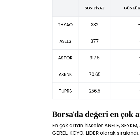
SON FİYAT
GÜNLÜK 
THYAO
332
ASELS
377
ASTOR
317.5
AKBNK
70.65
TUPRS
256.5
Borsa'da değeri en çok a
En çok artan hisseler ANELE, SEYKM,
GEREL, KGYO, LIDER olarak sıralandı.