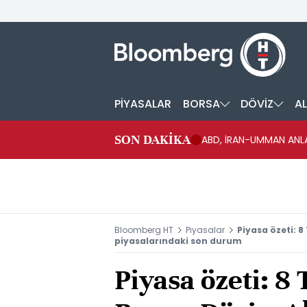
PİYASALAR
BORSA
DÖVİZ
AL
SON DAKİKA
ABD, İRAN-UMMAN ANLA
Bloomberg HT
Piyasalar
Piyasa özeti: 8
piyasalarındaki son durum
Piyasa özeti: 