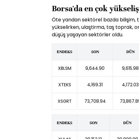
Borsa'da en çok yükseliş
Öte yandan sektörel bazda bilişim, te
yükselirken, ulaştirma, taş toprak, 
düşüş yaşayan sektörler oldu.
ENDEKS
SON
DÜN
XBLSM
9,644.90
9,615.98
XTEKS
4,169.31
4,172.03
XSGRT
73,708.94
73,867.8
ENDEKS
SON
DÜN