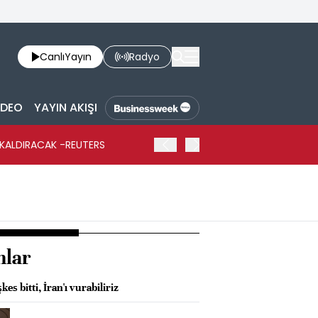
Canlı
Yayın
Radyo
İDEO
YAYIN AKIŞI
 KALDIRACAK -REUTERS
ABD DIŞİŞLERİ BAKANLIĞI
UYGULANACAK
nlar
kes bitti, İran'ı vurabiliriz