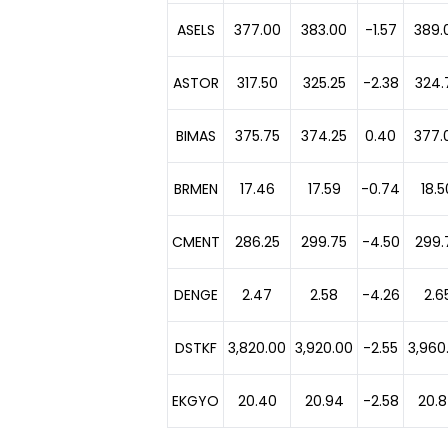
ASELS
377.00
383.00
-1.57
389.
ASTOR
317.50
325.25
-2.38
324.
BIMAS
375.75
374.25
0.40
377.
BRMEN
17.46
17.59
-0.74
18.5
CMENT
286.25
299.75
-4.50
299.
DENGE
2.47
2.58
-4.26
2.6
DSTKF
3,820.00
3,920.00
-2.55
3,960
EKGYO
20.40
20.94
-2.58
20.