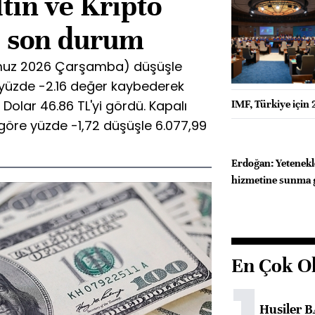
ltın ve Kripto
i son durum
muz 2026 Çarşamba) düşüşle
 yüzde -2.16 değer kaybederek
 Dolar 46.86 TL'yi gördü. Kapalı
IMF, Türkiye için
göre yüzde -1,72 düşüşle 6.077,99
Erdoğan: Yetenekle
hizmetine sunma 
En Çok O
Husiler B