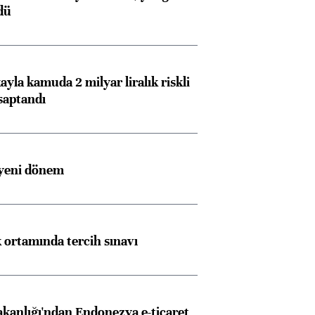
dü
ayla kamuda 2 milyar liralık riskli
saptandı
 yeni dönem
k ortamında tercih sınavı
akanlığı'ndan Endonezya e-ticaret