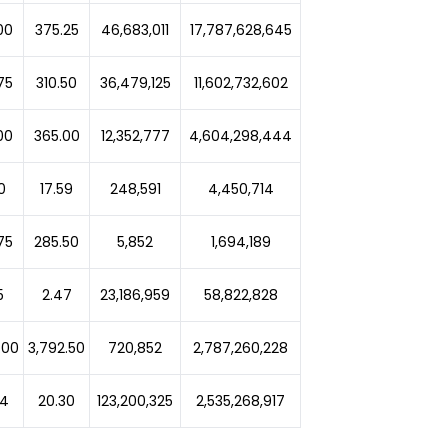
00
375.25
46,683,011
17,787,628,645
75
310.50
36,479,125
11,602,732,602
00
365.00
12,352,777
4,604,298,444
0
17.59
248,591
4,450,714
75
285.50
5,852
1,694,189
5
2.47
23,186,959
58,822,828
.00
3,792.50
720,852
2,787,260,228
84
20.30
123,200,325
2,535,268,917