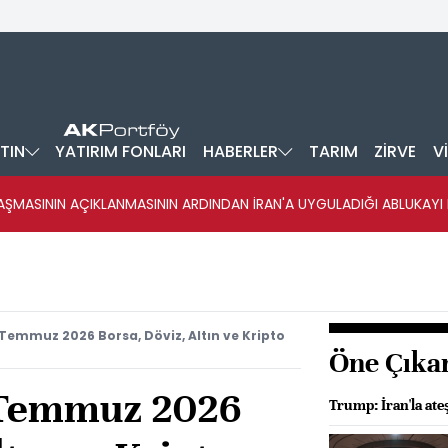
TIN
YATIRIM FONLARI
HABERLER
TARIM
ZİRVE
V
ŞMASININ AÇIKLANMASININ ARDINDAN İRAN'A UYGULADIĞI ABLUKAYI
 Temmuz 2026 Borsa, Döviz, Altın ve Kripto
Öne Çıka
8 Temmuz 2026
Trump: İran'la ateş