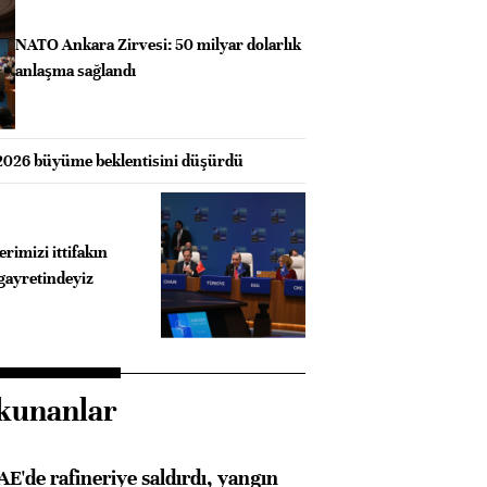
NATO Ankara Zirvesi: 50 milyar dolarlık
anlaşma sağlandı
 2026 büyüme beklentisini düşürdü
rimizi ittifakın
gayretindeyiz
kunanlar
AE'de rafineriye saldırdı, yangın