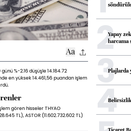
1
söndürül
2
Yapay zek
harcama 
3
Plajlarda
ünü %-2.16 düşüşle 14.184.72
nde en yüksek 14.461,56 puandan işlem
4
rdü.
örenler
Belirsizli
işlem gören hisseler THYAO
28.645 TL), ASTOR (11.602.732.602 TL)
Ticaret B