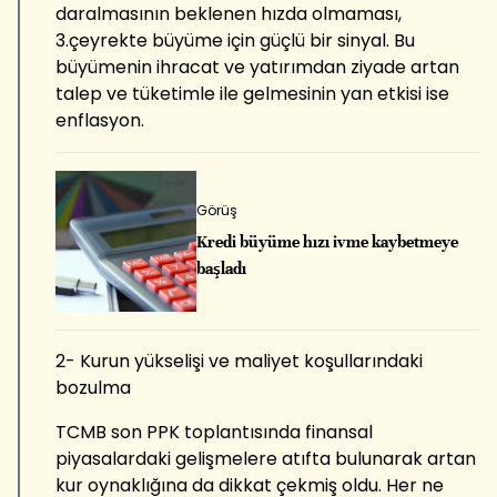
daralmasının beklenen hızda olmaması,
3.çeyrekte büyüme için güçlü bir sinyal. Bu
büyümenin ihracat ve yatırımdan ziyade artan
talep ve tüketimle ile gelmesinin yan etkisi ise
enflasyon.
Görüş
Kredi büyüme hızı ivme kaybetmeye
başladı
2- Kurun yükselişi ve maliyet koşullarındaki
bozulma
TCMB son PPK toplantısında finansal
piyasalardaki gelişmelere atıfta bulunarak artan
kur oynaklığına da dikkat çekmiş oldu. Her ne