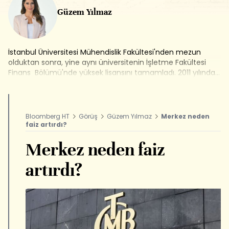
Güzem Yılmaz
İstanbul Üniversitesi Mühendislik Fakültesi'nden mezun
olduktan sonra, yine aynı üniversitenin İşletme Fakültesi
Finans Bölümü'nde yüksek lisansını tamamladı. 2011 yılında
finans sektörüne atıldı ve aracı kurumların ekonomik
araştırmalar departmanlarında görev aldı. 2013 Haziranı'nda
Bloomberg HT'de Araştırma Uzmanı olarak göreve başladı,
şu anda Fokus, Girişimcilik Dünyası ve Piyasa Hattı
Bloomberg HT
Görüş
Güzem Yılmaz
Merkez neden
programlarını sunuyor.
faiz artırdı?
Merkez neden faiz
artırdı?