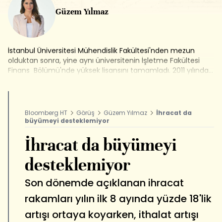
Güzem Yılmaz
İstanbul Üniversitesi Mühendislik Fakültesi'nden mezun
olduktan sonra, yine aynı üniversitenin İşletme Fakültesi
Finans Bölümü'nde yüksek lisansını tamamladı. 2011 yılında
finans sektörüne atıldı ve aracı kurumların ekonomik
araştırmalar departmanlarında görev aldı. 2013 Haziranı'nda
Bloomberg HT'de Araştırma Uzmanı olarak göreve başladı,
şu anda Fokus, Girişimcilik Dünyası ve Piyasa Hattı
Bloomberg HT
Görüş
Güzem Yılmaz
İhracat da
programlarını sunuyor.
büyümeyi desteklemiyor
İhracat da büyümeyi
desteklemiyor
Son dönemde açıklanan ihracat
rakamları yılın ilk 8 ayında yüzde 18'lik
artışı ortaya koyarken, ithalat artışı