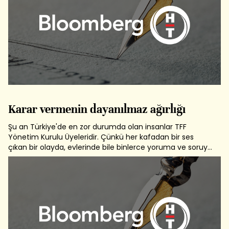
Karar vermenin dayanılmaz ağırlığı
Şu an Türkiye'de en zor durumda olan insanlar TFF
Yönetim Kurulu Üyeleridir. Çünkü her kafadan bir ses
çıkan bir olayda, evlerinde bile binlerce yoruma ve soruya
muhatap oldukları bir süreçte adaletli bir karar
verecekler. Bir tarafta savcılıktan gönderilmiş klasörler
dolusu belgenin üzerine,...