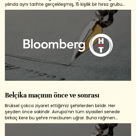
yılında aynı tarihte gerçekleşmiş, 15 kişilik bir hırsız grubu
2.6 milyon sterlini çalmışlardı. Genesis'in ünlü solisti Phil
COLLINS'in oynadığı bir filme de konu olan bu hırsızlık...
Belçika maçının önce ve sonrası
Brüksel çokca ziyaret ettiğimiz şehirlerden biridir. Her
şeyden önce sakindir. Avrupa'nın tüm siyasileri senede
birkaç kere bu şehre mecburen uğrar. Buna rağmen
güvenlik önlemleri bizdeki gibi bunaltıcı değildir.
Belçika'nın nüfusu 10 Milyon civarındadır ve nüfus