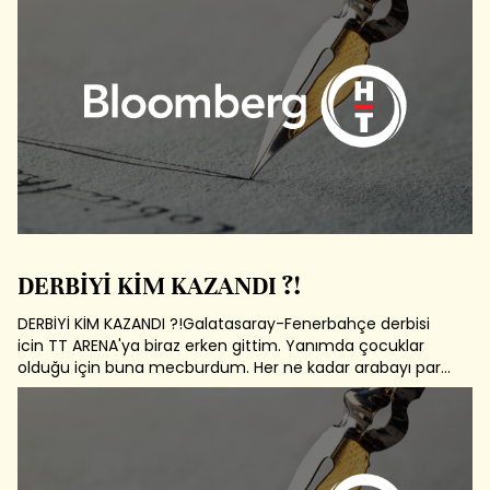
bir nesiliz. Kendim tenisçi olduğum için hayatımda en
sevmediğim iş,...
DERBİYİ KİM KAZANDI ?!
DERBİYİ KİM KAZANDI ?!Galatasaray-Fenerbahçe derbisi
icin TT ARENA'ya biraz erken gittim. Yanımda çocuklar
olduğu için buna mecburdum. Her ne kadar arabayı park
etmek, asansörle yukarı çıkmak fazla bir zahmet
istemese de, cocuklar ile dunyanın en önemli
derbilerinden birininseyretmek için Stadyuma...