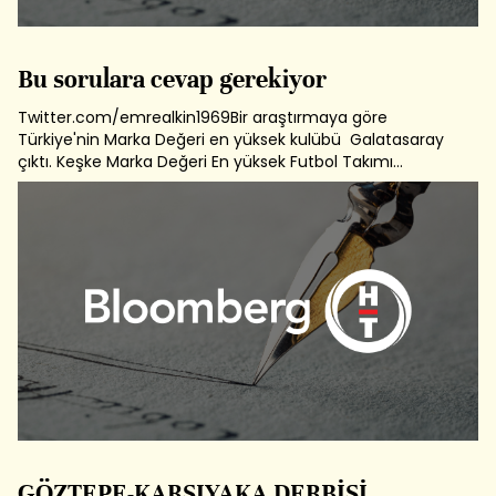
Bu sorulara cevap gerekiyor
Twitter.com/emrealkin1969Bir araştırmaya göre
Türkiye'nin Marka Değeri en yüksek kulübü Galatasaray
çıktı. Keşke Marka Değeri En yüksek Futbol Takımı
çıksaydı. Çünkü sadece ve sadece 55Milyon Dolar değeri
var. Galarasaray'ın ve bu haliyle içindeki sporcuların
değerimarka değerini birkaç kere...
GÖZTEPE-KARŞIYAKA DERBİSİ