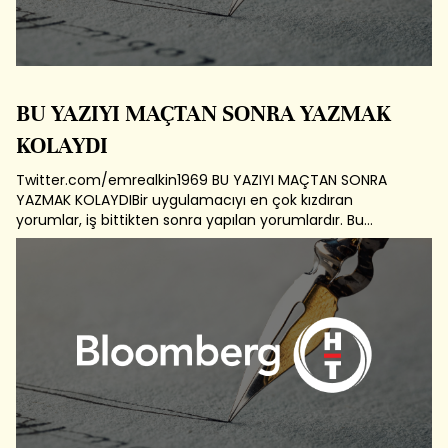
BU YAZIYI MAÇTAN SONRA YAZMAK
KOLAYDI
Twitter.com/emrealkin1969 BU YAZIYI MAÇTAN SONRA
YAZMAK KOLAYDIBir uygulamacıyı en çok kızdıran
yorumlar, iş bittikten sonra yapılan yorumlardır. Bu
nedenle aksam oynanacak Turkiye-Azerbaycan maçı
öncesinde bir yorum yazmak istedim.Sizlere bu yazıyı
yazmaktaki gayem, bilimsel ve pratik bakış...