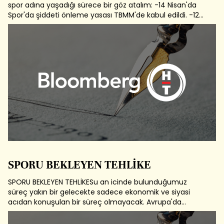
spor adına yaşadığı sürece bir göz atalım: -14 Nisan'da
Spor'da şiddeti önleme yasası TBMM'de kabul edildi. -12
Haziran'da Genel Seçimler tamamlandı. -29 Haziran'da
TFF'nin Seçimli Genel Kurulu'nda Mahmet Ali AYDINLAR
Başkan seçildi. Eski...
SPORU BEKLEYEN TEHLİKE
SPORU BEKLEYEN TEHLİKESu an icinde bulunduğumuz
süreç yakın bir gelecekte sadece ekonomik ve siyasi
acıdan konuşulan bir süreç olmayacak. Avrupa'da
yaşanan borç krizi ve söz konusu krizin kötü yönetilmesi,
ABD'de OBAMA'nın herkezi hayal kırıklığına düşüren