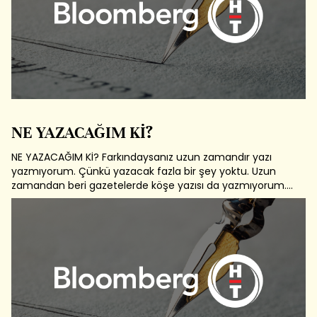
NE YAZACAĞIM Kİ?
NE YAZACAĞIM Kİ? Farkındaysanız uzun zamandır yazı
yazmıyorum. Çünkü yazacak fazla bir şey yoktu. Uzun
zamandan beri gazetelerde köşe yazısı da yazmıyorum.
Sebebi de şu: Yazacak bir şey bulamayıp da atom
fiziğinden komplo teorilerine kadar uzanan konularda sığ
yazı yazanlardan olmak istemiyorum....