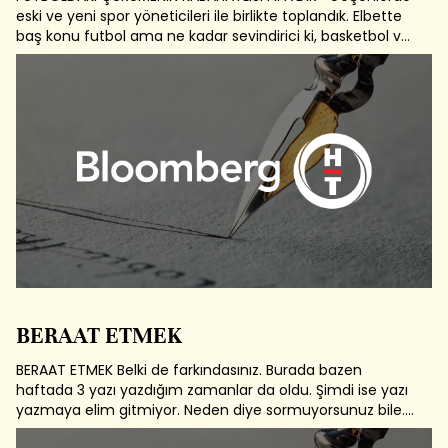
eski ve yeni spor yöneticileri ile birlikte toplandık. Elbette
baş konu futbol ama ne kadar sevindirici ki, basketbol ve
voleybol da konuşuluyor. Voleybolda ise bayanların
başarısı ön planda. Genç ama yaşadığı tecrübelerden
yılmış olan bir...
BERAAT ETMEK
BERAAT ETMEK Belki de farkındasınız. Burada bazen
haftada 3 yazı yazdığım zamanlar da oldu. Şimdi ise yazı
yazmaya elim gitmiyor. Neden diye sormuyorsunuz bile.
Farkındayım. Bizler 1980'lerde spor efsaneleriyle büyümüş