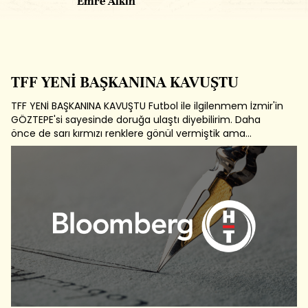
Emre Alkin
TFF YENİ BAŞKANINA KAVUŞTU
TFF YENİ BAŞKANINA KAVUŞTU Futbol ile ilgilenmem İzmir'in
GÖZTEPE'si sayesinde doruğa ulaştı diyebilirim. Daha
önce de sarı kırmızı renklere gönül vermiştik ama
GÖZTEPE ile birlikte, Ege Futbolu icin varımızı yoğumuz
vermeye başladık. Bir süredir de Türk Futbolu icin alın teri
döküyoruz. Eğer...