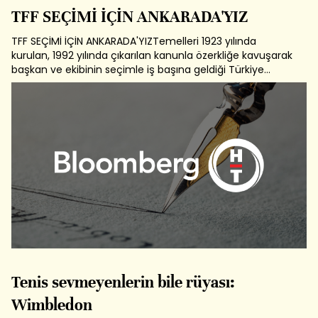
TFF SEÇİMİ İÇİN ANKARADA'YIZ
TFF SEÇİMİ İÇİN ANKARADA'YIZTemelleri 1923 yılında
kurulan, 1992 yılında çıkarılan kanunla özerkliğe kavuşarak
başkan ve ekibinin seçimle iş başına geldiği Türkiye
Futbol Federasyonu'nun bu seferki seçimli genel kuruluna
delege olarak katıldık. Kurulduğu tarihten beri FIFA, 1962'de
UEFA'ya üye olan...
Tenis sevmeyenlerin bile rüyası:
Wimbledon