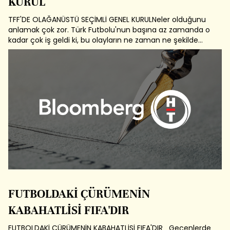
KURUL
TFF'DE OLAĞANÜSTÜ SEÇİMLİ GENEL KURULNeler olduğunu
anlamak çok zor. Türk Futbolu'nun başına az zamanda o
kadar çok iş geldi ki, bu olayların ne zaman ne şekilde
başladığını hatırlamak gerekiyor.3 Temmuz sabahı,
Emniyet ve Savcılık bir operasyon başlattı. Bu
operasyonun amacı, uzun zamandan beri...
FUTBOLDAKİ ÇÜRÜMENİN
KABAHATLİSİ FIFA'DIR
FUTBOLDAKİ ÇÜRÜMENİN KABAHATLİSİ FIFA'DIR Geçenlerde