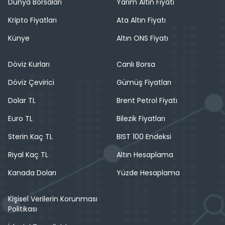
Dünya Borsaları
Yarım Altın Fiyatı
Kripto Fiyatları
Ata Altın Fiyatı
Künye
Altın ONS Fiyatı
Döviz Kurları
Canlı Borsa
Döviz Çevirici
Gümüş Fiyatları
Dolar TL
Brent Petrol Fiyatı
Euro TL
Bilezik Fiyatları
Sterin Kaç TL
BIST 100 Endeksi
Riyal Kaç TL
Altın Hesaplama
Kanada Doları
Yüzde Hesaplama
Kişisel Verilerin Korunması
Politikası