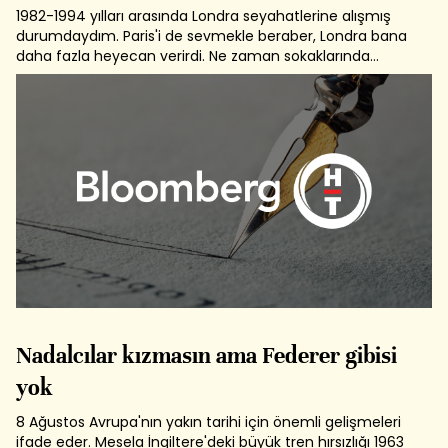
1982-1994 yılları arasında Londra seyahatlerine alışmış
durumdaydım. Paris'i de sevmekle beraber, Londra bana
daha fazla heyecan verirdi. Ne zaman sokaklarında
dolaşsam bir imparatorluğun başkentinde olduğumu
hissettiğim bu yerde, şaşırdığım birçok detaya da
rastladım. Mesela İngilizlerin önemli...
Nadalcılar kızmasın ama Federer gibisi
yok
8 Ağustos Avrupa'nın yakın tarihi için önemli gelişmeleri
ifade eder. Mesela İngiltere'deki büyük tren hırsızlığı 1963