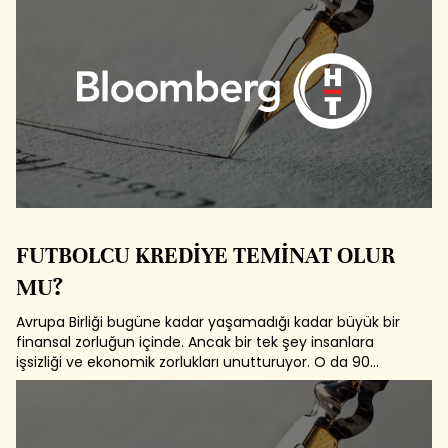
performansı, Orta Doğu'da meydana ...
FUTBOLCU KREDİYE TEMİNAT OLUR
MU?
Avrupa Birliği bugüne kadar yaşamadığı kadar büyük bir
finansal zorluğun içinde. Ancak bir tek şey insanlara
işsizliği ve ekonomik zorlukları unutturuyor. O da 90
dakikayı başlatan düdük sesi. İngiltere, Fransa, Almanya
ve İspanya'da yüzbinlerce kişi çalıştıkları bankalardan
veya reel sektör ...