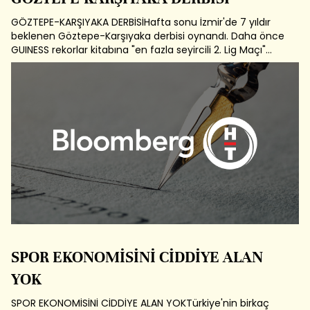
GÖZTEPE-KARŞIYAKA DERBİSİHafta sonu İzmir'de 7 yıldır
beklenen Göztepe-Karşıyaka derbisi oynandı. Daha önce
GUINESS rekorlar kitabına "en fazla seyircili 2. Lig Maçı"
olarak giren bu derbinin yine aynı heyecanla geçeceğini
bekleyenler yanıldı. Bunun en ciddi sebebi belki de 3
Temmuz'dan bu yana ...
SPOR EKONOMİSİNİ CİDDİYE ALAN
YOK
SPOR EKONOMİSİNİ CİDDİYE ALAN YOKTürkiye'nin birkaç