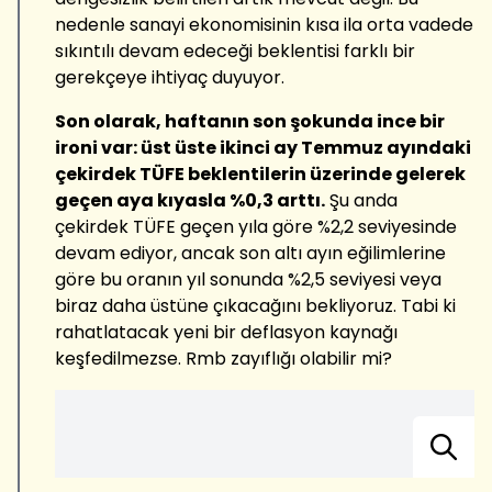
nedenle sanayi ekonomisinin kısa ila orta vadede
sıkıntılı devam edeceği beklentisi farklı bir
gerekçeye ihtiyaç duyuyor.
Son olarak, haftanın son şokunda ince bir
ironi var: üst üste ikinci ay Temmuz ayındaki
ç
ekirdek T
Ü
FE beklentilerin üzerinde gelerek
ge
ç
en aya kıyasla %0,3 arttı.
Şu anda
çekirdek TÜFE geçen yıla göre %2,2 seviyesinde
devam ediyor, ancak son altı ayın eğilimlerine
göre bu oranın yıl sonunda %2,5 seviyesi veya
biraz daha üstüne çıkacağını bekliyoruz. Tabi ki
rahatlatacak yeni bir deflasyon kaynağı
keşfedilmezse. Rmb zayıflığı olabilir mi?