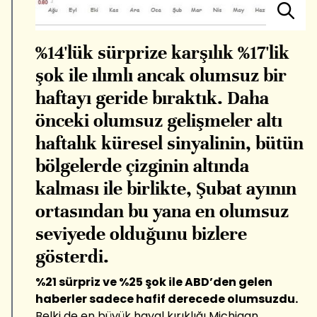
%14'lük sürprize karşılık %17'lik
şok ile ılımlı ancak olumsuz bir
haftayı geride bıraktık. Daha
önceki olumsuz gelişmeler altı
haftalık küresel sinyalinin, bütün
bölgelerde çizginin altında
kalması ile birlikte, Şubat ayının
ortasından bu yana en olumsuz
seviyede olduğunu bizlere
gösterdi.
%21 sürpriz ve %25 şok ile ABD’den gelen
haberler sadece hafif derecede olumsuzdu.
Belki de en büyük hayal kırıklığı Michigan