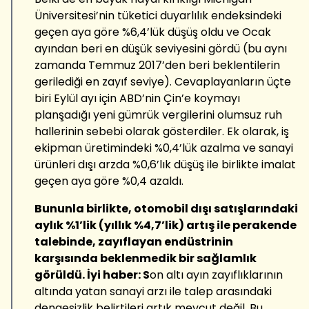
Üniversitesi’nin tüketici duyarlılık endeksindeki
geçen aya göre %6,4’lük düşüş oldu ve Ocak
ayından beri en düşük seviyesini gördü (bu aynı
zamanda Temmuz 2017’den beri beklentilerin
gerilediği en zayıf seviye). Cevaplayanların üçte
biri Eylül ayı için ABD’nin Çin’e koymayı
planşadığı yeni gümrük vergilerini olumsuz ruh
hallerinin sebebi olarak gösterdiler. Ek olarak, iş
ekipman üretimindeki %0,4’lük azalma ve sanayi
ürünleri dışı arzda %0,6’lık düşüş ile birlikte imalat
geçen aya göre %0,4 azaldı.
Bununla birlikte, otomobil dışı satışlarındaki
aylık %1’lik (yıllık %4,7’lik) artış ile perakende
talebinde, zayıflayan endüstrinin
karşısında beklenmedik bir sağlamlık
görüldü. İyi haber: S
on altı ayın zayıflıklarının
altında yatan sanayi arzı ile talep arasındaki
dengesizlik belirtileri artık mevcut değil. Bu