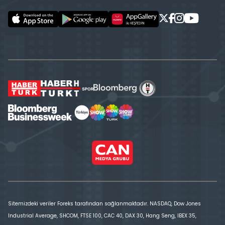
Sitemizdeki veriler Foreks tarafından sağlanmaktadır. NASDAQ, Dow Jones
Industrial Average, SHCOM, FTSE 100, CAC 40, DAX 30, Hang Seng, IBEX 35,