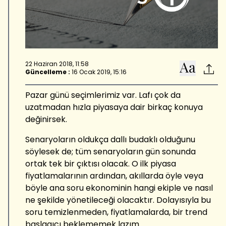
yılından bu yana, eş zamanlı olarak, Bloomberg HT'de
Pazartesi ve Perşembe günleri İlk Söz ve Küresel Piyasalar
programlarında profesyonel yorumcu olarak da yayın
yapmakta ve BloombergHT'de düzenli köşe yazmaktadır.
Aralık 2020 tarihinden itibaren TUSIAD Başekonomistliğine
atanan Altınsaç, aynı zamanda, Sabancı Üniversitesi'nde ve
22 Haziran 2018, 11:58
Özyeğin Üniversitesi'nde, lisans ve yüksek lisansta
Güncelleme :
16 Ocak 2019, 15:16
"davranışsal finans", "Türkiye ekonomisinde makro verilerin
okunması", ve "makroekonomik tahmin yöntemleri"
Pazar günü seçimlerimiz var. Lafı çok da
derslerini vermektedir.
uzatmadan hızla piyasaya dair birkaç konuya
değinirsek.
Senaryoların oldukça dallı budaklı olduğunu
söylesek de; tüm senaryoların gün sonunda
ortak tek bir çıktısı olacak. O ilk piyasa
fiyatlamalarının ardından, akıllarda öyle veya
böyle ana soru ekonominin hangi ekiple ve nasıl
ne şekilde yönetileceği olacaktır. Dolayısıyla bu
soru temizlenmeden, fiyatlamalarda, bir trend
başlagıcı beklememek lazım.