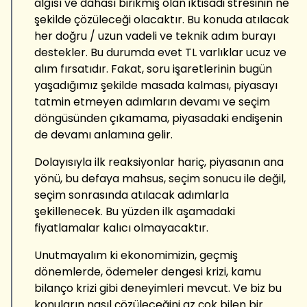
algısı ve dahası birikmiş olan iktisadi stresinin ne
şekilde çözüleceği olacaktır. Bu konuda atılacak
her doğru / uzun vadeli ve teknik adım burayı
destekler. Bu durumda evet TL varlıklar ucuz ve
alım fırsatıdır. Fakat, soru işaretlerinin bugün
yaşadığımız şekilde masada kalması, piyasayı
tatmin etmeyen adımların devamı ve seçim
döngüsünden çıkamama, piyasadaki endişenin
de devamı anlamına gelir.
Dolayısıyla ilk reaksiyonlar hariç, piyasanın ana
yönü, bu defaya mahsus, seçim sonucu ile değil,
seçim sonrasında atılacak adımlarla
şekillenecek. Bu yüzden ilk aşamadaki
fiyatlamalar kalıcı olmayacaktır.
Unutmayalım ki ekonomimizin, geçmiş
dönemlerde, ödemeler dengesi krizi, kamu
bilanço krizi gibi deneyimleri mevcut. Ve biz bu
konuların nasıl çözüleceğini az çok bilen bir