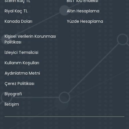
Sterin Kaç TL
BIST 100 Endeksi
Riyal Kaç TL
Altın Hesaplama
Kanada Doları
Yüzde Hesaplama
Kişisel Verilerin Korunması
Politikası
İzleyici Temsilcisi
Kullanım Koşulları
Aydınlatma Metni
Çerez Politikası
Biyografi
İletişim