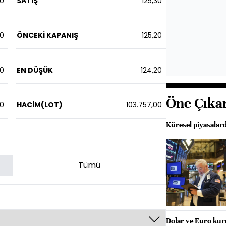
20
SATIŞ
125,30
40
ÖNCEKİ KAPANIŞ
125,20
00
EN DÜŞÜK
124,20
Öne Çıka
00
HACİM(LOT)
103.757,00
Küresel piyasalar
Tümü
Dolar ve Euro kur