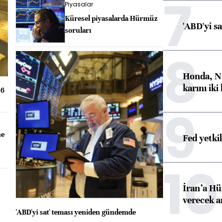
7
Piyasalar
Küresel piyasalarda Hürmüz
'ABD'yi s
soruları
8
Honda, Ni
karını iki
26
9
ne
Fed yetki
10
İran’a Hü
verecek 
'ABD'yi sat' teması yeniden gündemde