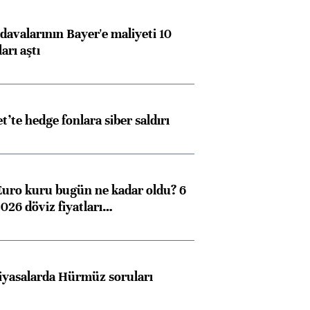
avalarının Bayer'e maliyeti 10
arı aştı
et’te hedge fonlara siber saldırı
Euro kuru bugün ne kadar oldu? 6
026 döviz fiyatları…
iyasalarda Hürmüz soruları