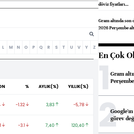
döviz fiyatları…
Gram altında son
2026 Perşembe alt
L
M
N
O
P
Q
R
S
T
U
V
Y
Z
En Çok O
1
Gram alt
Perşembe 
ON
%
AYLIK(%)
YILLIK(%)
2
4 
-1.32 
3,83 
-5,78 
Google'ın
görev değ
1 
-3.1 
7,40 
120,40 