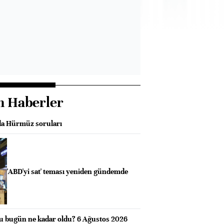
n Haberler
da Hürmüz soruları
'ABD'yi sat' teması yeniden gündemde
u bugün ne kadar oldu? 6 Ağustos 2026