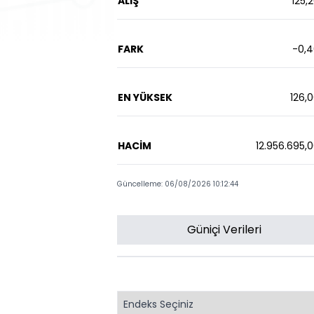
ALIŞ
125,
FARK
-0,
EN YÜKSEK
126,
HACİM
12.956.695,
Güncelleme: 06/08/2026 10:12:44
Güniçi Verileri