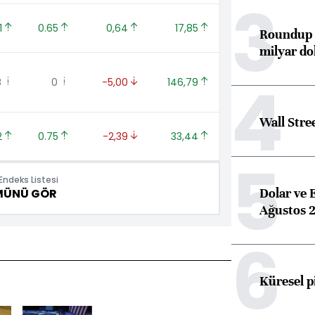
3
1 
0.65 
0,64 
17,85 
Roundup d
milyar dol
4
 
0 
-5,00 
146,79 
Wall Stre
2 
0.75 
-2,39 
33,44 
5
ndeks Listesi
Dolar ve 
MÜNÜ GÖR
Ağustos 2
6
Küresel p