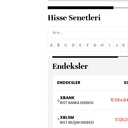
Hisse Senetleri
A
B
C
D
E
F
G
H
I
J
K
Endeksler
ENDEKSLER
S
XBANK
15.584,8
BIST BANKA ENDEKSİ
XBLSM
11.126,0
BIST BİLİŞİM ENDEKSİ