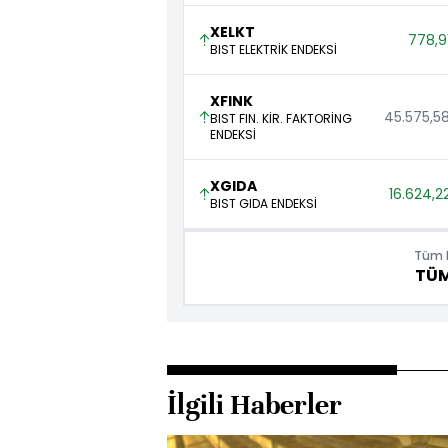
XELKT
778,9
BIST ELEKTRİK ENDEKSİ
XFINK
45.575,58
BIST FIN. KİR. FAKTORİNG
ENDEKSİ
XGIDA
16.624,2
BIST GIDA ENDEKSİ
Tüm E
TÜ
İlgili Haberler