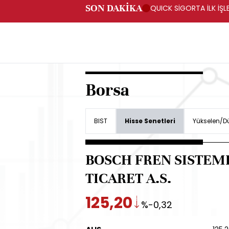
SON DAKİKA
QUICK SİGORTA İLK İŞL
Borsa
BIST
Hisse Senetleri
Yükselen/Dü
BOSCH FREN SISTEML
TICARET A.S.
125,20
%-0,32