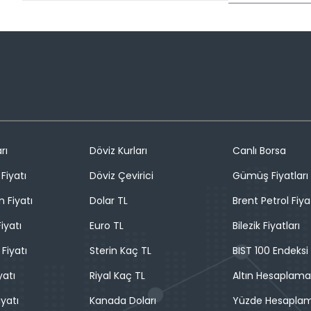
rı
Döviz Kurları
Canlı Borsa
Fiyatı
Döviz Çevirici
Gümüş Fiyatları
n Fiyatı
Dolar TL
Brent Petrol Fiya
iyatı
Euro TL
Bilezik Fiyatları
 Fiyatı
Sterin Kaç TL
BIST 100 Endeksi
yatı
Riyal Kaç TL
Altın Hesaplama
iyatı
Kanada Doları
Yüzde Hesapla