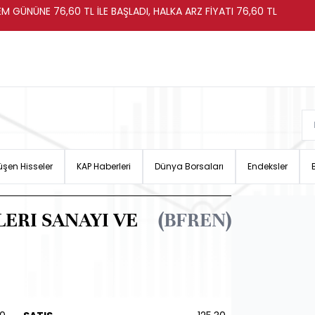
EM GÜNÜNE 76,60 TL İLE BAŞLADI, HALKA ARZ FİYATI 76,60 TL
şen Hisseler
KAP Haberleri
Dünya Borsaları
Endeksler
ERI SANAYI VE
(BFREN)