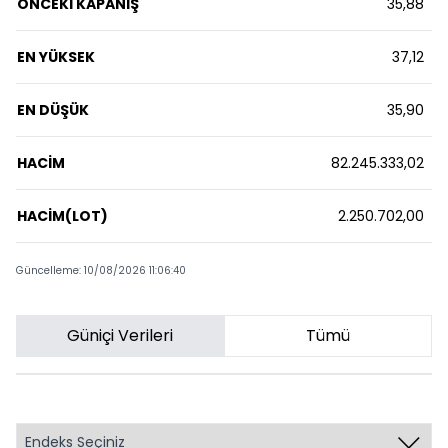
ÖNCEKİ KAPANIŞ
35,88
EN YÜKSEK
37,12
EN DÜŞÜK
35,90
HACİM
82.245.333,02
HACİM(LOT)
2.250.702,00
Güncelleme: 10/08/2026 11:06:40
Güniçi Verileri
Tümü