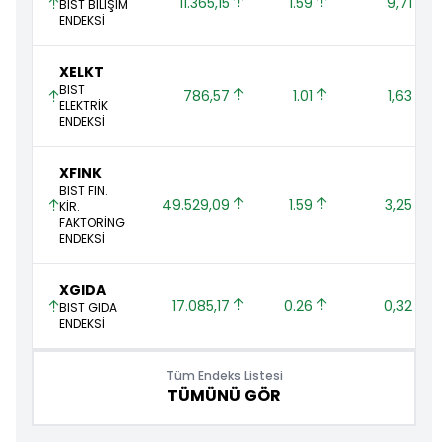
11.365,15 
1.59 
9,71 
BIST BİLİŞİM
ENDEKSİ
XELKT
BIST
786,57 
1.01 
1,63 
ELEKTRİK
ENDEKSİ
XFINK
BIST FIN.
49.529,09 
1.59 
3,25 
KİR.
FAKTORİNG
ENDEKSİ
XGIDA
17.085,17 
0.26 
0,32 
BIST GIDA
ENDEKSİ
Tüm Endeks Listesi
TÜMÜNÜ GÖR