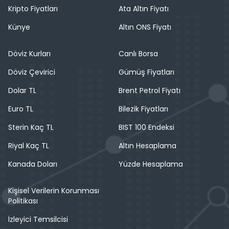
Kripto Fiyatları
Ata Altın Fiyatı
Künye
Altın ONS Fiyatı
Döviz Kurları
Canlı Borsa
Döviz Çevirici
Gümüş Fiyatları
Dolar TL
Brent Petrol Fiyatı
Euro TL
Bilezik Fiyatları
Sterin Kaç TL
BIST 100 Endeksi
Riyal Kaç TL
Altın Hesaplama
Kanada Doları
Yüzde Hesaplama
Kişisel Verilerin Korunması
Politikası
İzleyici Temsilcisi