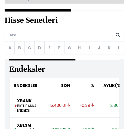
Hisse Senetleri
A
B
C
D
E
F
G
H
I
J
K
L
Endeksler
ENDEKSLER
SON
%
AYLIK(%)
XBANK
15.430,01 
-0.39 
2,80 
BIST BANKA
ENDEKSİ
XBLSM