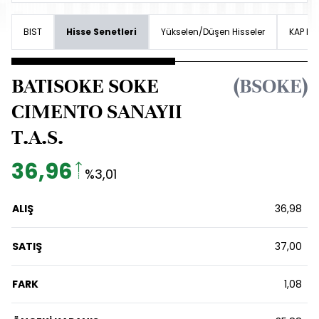
BIST
Hisse Senetleri
Yükselen/Düşen Hisseler
KAP Hab
BATISOKE SOKE
(BSOKE)
CIMENTO SANAYII
T.A.S.
36,96
%3,01
ALIŞ
36,98
SATIŞ
37,00
FARK
1,08