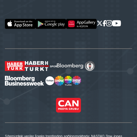
Sitemizdeki veriler Foreks tarafından sağlanmaktadır. NASDAQ, Dow Jones