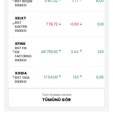
11.187,32 
1.77 
8,00 
BIST BİLİŞİM
ENDEKSİ
XELKT
BIST
778,72 
-0.63 
0,61 
ELEKTRİK
ENDEKSİ
XFINK
BIST FIN.
48.755,92 
3.44 
1,63 
KİR.
FAKTORİNG
ENDEKSİ
XGIDA
17.041,61 
1.53 
0,06 
BIST GIDA
ENDEKSİ
Tüm Endeks Listesi
TÜMÜNÜ GÖR