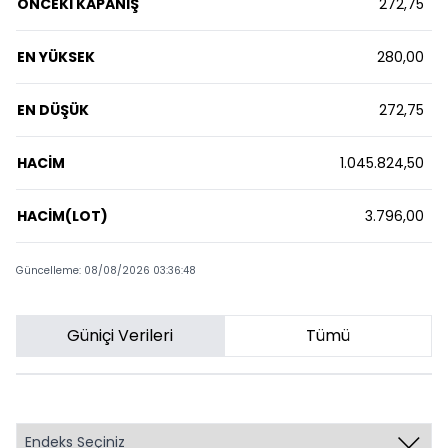
ÖNCEKİ KAPANIŞ
272,75
EN YÜKSEK
280,00
EN DÜŞÜK
272,75
HACİM
1.045.824,50
HACİM(LOT)
3.796,00
Güncelleme: 08/08/2026 03:36:48
Güniçi Verileri
Tümü