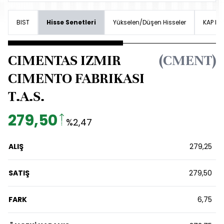
BIST
Hisse Senetleri
Yükselen/Düşen Hisseler
KAP Hab
CIMENTAS IZMIR
(CMENT)
CIMENTO FABRIKASI
T.A.S.
279,50
%2,47
ALIŞ
279,25
SATIŞ
279,50
FARK
6,75