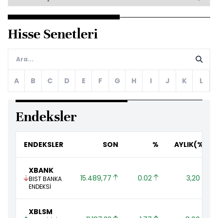
Hisse Senetleri
A
B
C
D
E
F
G
H
I
J
K
L
Endeksler
ENDEKSLER
SON
%
AYLIK(%)
XBANK
15.489,77 
0.02 
3,20 
BIST BANKA
ENDEKSİ
XBLSM