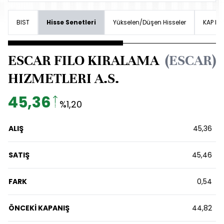
BIST
Hisse Senetleri
Yükselen/Düşen Hisseler
KAP Hab
ESCAR FILO KIRALAMA
(ESCAR)
HIZMETLERI A.S.
45,36
%1,20
ALIŞ
45,36
SATIŞ
45,46
FARK
0,54
ÖNCEKİ KAPANIŞ
44,82