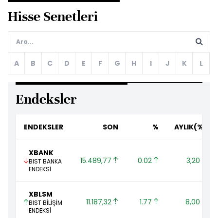
Hisse Senetleri
A
B
C
D
E
F
G
H
I
J
K
L
Endeksler
ENDEKSLER
SON
%
AYLIK(%)
XBANK
15.489,77 
0.02 
3,20 
BIST BANKA
ENDEKSİ
XBLSM
11.187,32 
1.77 
8,00 
BIST BİLİŞİM
ENDEKSİ