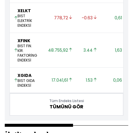
XELKT
BIST
778,72 
-0.63 
0,61 
ELEKTRİK
ENDEKSİ
XFINK
BIST FIN.
48.755,92 
3.44 
1,63 
KİR.
FAKTORİNG
ENDEKSİ
XGIDA
17.041,61 
1.53 
0,06 
BIST GIDA
ENDEKSİ
Tüm Endeks Listesi
TÜMÜNÜ GÖR