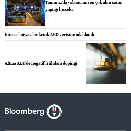
Temmuz'da yabancının en çok alım satım
yaptığı hisseler
Küresel piyasalar kritik ABD verisine odaklandı
Altına ABD'de negatif istihdam dopingi