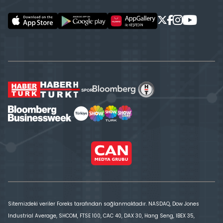
Sitemizdeki veriler Foreks tarafından sağlanmaktadır. NASDAQ, Dow Jones
Industrial Average, SHCOM, FTSE 100, CAC 40, DAX 30, Hang Seng, IBEX 35,