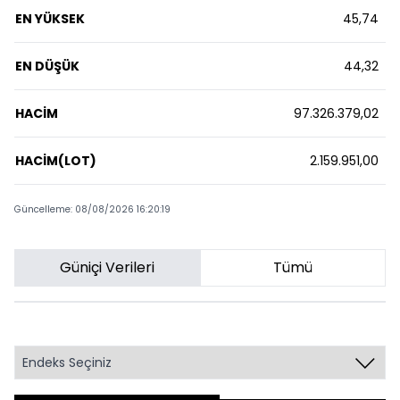
EN YÜKSEK
45,74
EN DÜŞÜK
44,32
HACİM
97.326.379,02
HACİM(LOT)
2.159.951,00
Güncelleme: 08/08/2026 16:20:19
Güniçi Verileri
Tümü