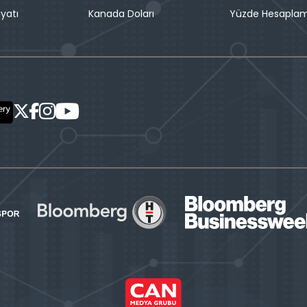
iyatı
Kanada Doları
Yüzde Hesapla