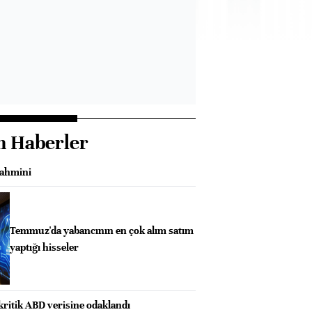
n Haberler
tahmini
Temmuz'da yabancının en çok alım satım
yaptığı hisseler
kritik ABD verisine odaklandı