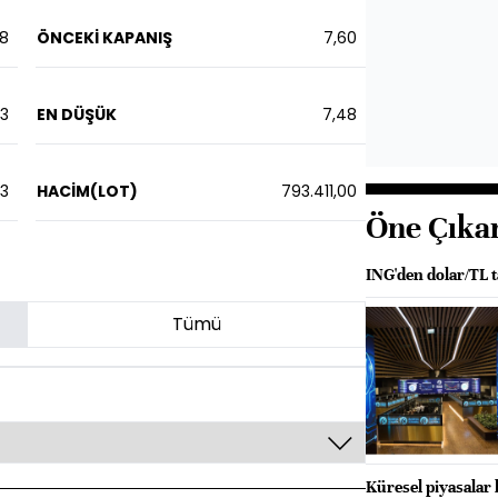
08
ÖNCEKİ KAPANIŞ
7,60
63
EN DÜŞÜK
7,48
53
HACİM(LOT)
793.411,00
Öne Çıka
ING'den dolar/TL 
Tümü
Küresel piyasalar 