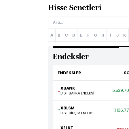
Hisse Senetleri
A
B
C
D
E
F
G
H
I
J
K
Endeksler
ENDEKSLER
S
XBANK
15.539,70
BIST BANKA ENDEKSİ
XBLSM
11.106,77
BIST BİLİŞİM ENDEKSİ
XELKT