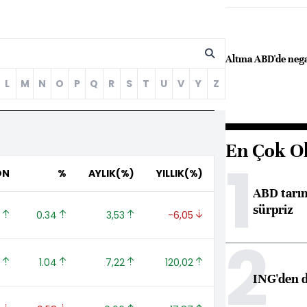
Altına ABD'de nega
L
M
N
O
P
Q
R
S
T
U
V
Y
Z
En Çok O
1
ON
%
AYLIK(%)
YILLIK(%)
ABD tarım
sürpriz
 
0.34 
3,53 
-6,05 
2
 
1.04 
7,22 
120,02 
ING'den d