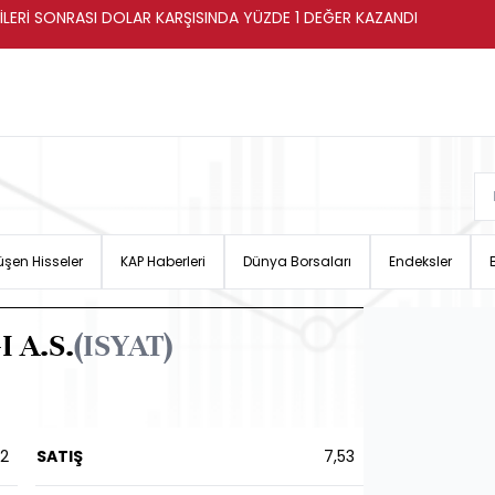
İLERİ SONRASI DOLAR KARŞISINDA YÜZDE 1 DEĞER KAZANDI
şen Hisseler
KAP Haberleri
Dünya Borsaları
Endeksler
 A.S.
(ISYAT)
52
SATIŞ
7,53