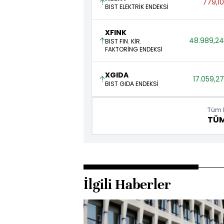
779,10
BIST ELEKTRİK ENDEKSİ
XFINK
48.989,24
BIST FIN. KİR.
FAKTORİNG ENDEKSİ
XGIDA
17.059,27
BIST GIDA ENDEKSİ
Tüm E
TÜ
İlgili Haberler