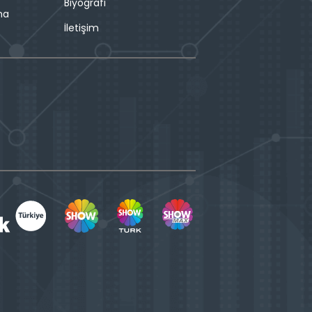
Biyografi
ma
İletişim