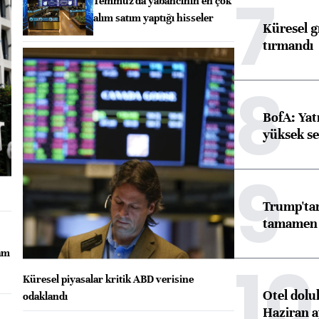
7
Temmuz'da yabancının en çok
alım satım yaptığı hisseler
Küresel gı
tırmandı
8
BofA: Yatı
yüksek se
9
Trump'tan
tamamen o
dam
10
Küresel piyasalar kritik ABD verisine
Otel dolu
odaklandı
Haziran a