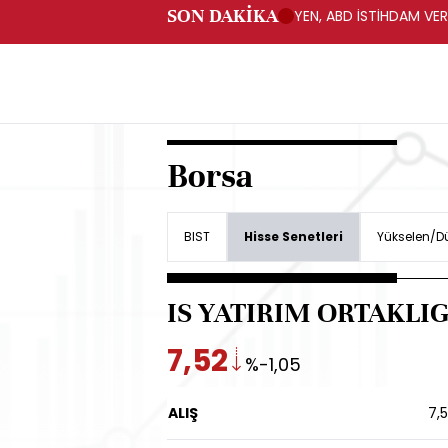
SON DAKİKA
YEN, ABD İSTİHDAM VER
Borsa
BIST
Hisse Senetleri
Yükselen/Dü
IS YATIRIM ORTAKLIGI
7,52
%-1,05
ALIŞ
7,