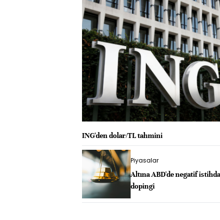
ING'den dolar/TL tahmini
Piyasalar
Altına ABD'de negatif istih
dopingi