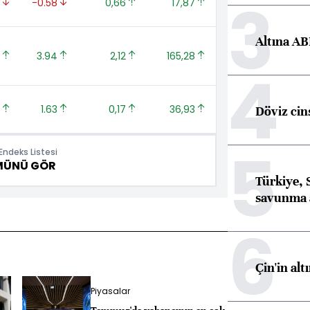
3
 
-0.58 
0,66 
17,87 
Altına AB
 
3.94 
2,12 
165,28 
4
 
1.63 
0,17 
36,93 
Döviz cins
5
ndeks Listesi
MÜNÜ GÖR
Türkiye, 
savunma 
6
Çin'in alt
Piyasalar