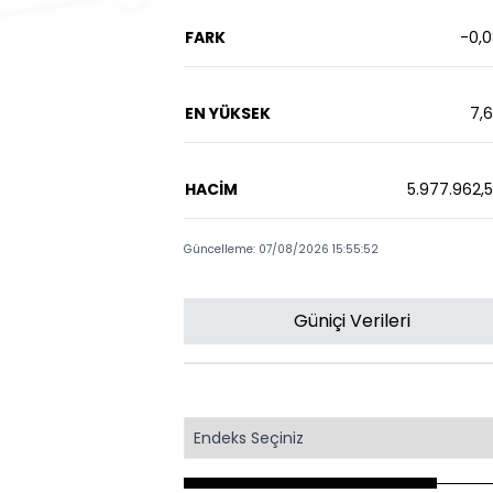
FARK
-0,
EN YÜKSEK
7,
HACİM
5.977.962,
Güncelleme: 07/08/2026 15:55:52
Güniçi Verileri