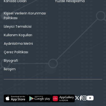
Kanada Doları
Yüzde Hesaplama
Kişisel Verilerin Korunması
Politikası
İzleyici Temsilcisi
Kullanım Koşulları
Aydınlatma Metni
Çerez Politikası
Biyografi
İletişim