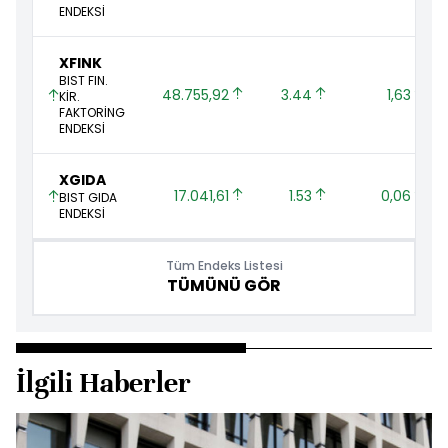
ENDEKSİ
XFINK
BIST FIN.
48.755,92 
3.44 
1,63 
KİR.
FAKTORİNG
ENDEKSİ
XGIDA
17.041,61 
1.53 
0,06 
BIST GIDA
ENDEKSİ
Tüm Endeks Listesi
TÜMÜNÜ GÖR
İlgili Haberler