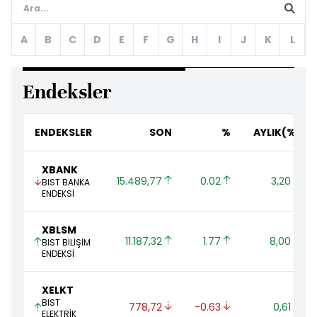
A
B
C
D
E
F
G
H
I
J
K
L
Endeksler
ENDEKSLER
SON
%
AYLIK(%)
XBANK
15.489,77 
0.02 
3,20 
BIST BANKA
ENDEKSİ
XBLSM
11.187,32 
1.77 
8,00 
BIST BİLİŞİM
ENDEKSİ
XELKT
BIST
778,72 
-0.63 
0,61 
ELEKTRİK