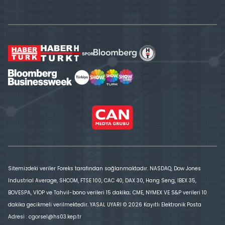
Sitemizdeki veriler Foreks tarafından sağlanmaktadır. NASDAQ, Dow Jones
Industrial Average, SHCOM, FTSE 100, CAC 40, DAX 30, Hang Seng, IBEX 35,
BOVESPA, VİOP ve Tahvil-bono verileri 15 dakika; CME, NYMEX VE S&P verileri 10
dakika gecikmeli verilmektedir. YASAL UYARI © 2026 Kayıtlı Elektronik Posta
Adresi : cgorsel@hs03.kep.tr