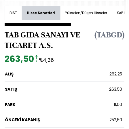
BIST
Hisse Senetleri
Yükselen/Düşen Hisseler
KAP Hab
TAB GIDA SANAYI VE
(TABGD)
TICARET A.S.
263,50
%4,36
ALIŞ
262,25
SATIŞ
263,50
FARK
11,00
ÖNCEKİ KAPANIŞ
252,50