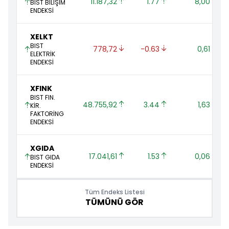
11.187,32 
1.77 
8,00 
BIST BİLİŞİM
ENDEKSİ
XELKT
BIST
778,72 
-0.63 
0,61 
ELEKTRİK
ENDEKSİ
XFINK
BIST FIN.
48.755,92 
3.44 
1,63 
KİR.
FAKTORİNG
ENDEKSİ
XGIDA
17.041,61 
1.53 
0,06 
BIST GIDA
ENDEKSİ
Tüm Endeks Listesi
TÜMÜNÜ GÖR