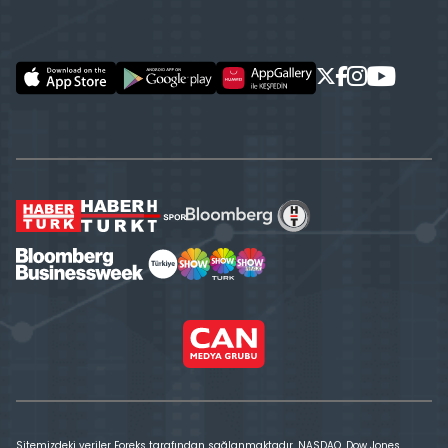
Sitemizdeki veriler Foreks tarafından sağlanmaktadır. NASDAQ, Dow Jones