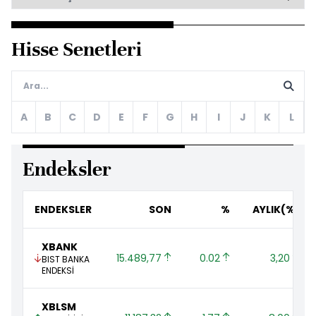
Hisse Senetleri
A
B
C
D
E
F
G
H
I
J
K
L
Endeksler
ENDEKSLER
SON
%
AYLIK(%)
XBANK
15.489,77 
0.02 
3,20 
BIST BANKA
ENDEKSİ
XBLSM