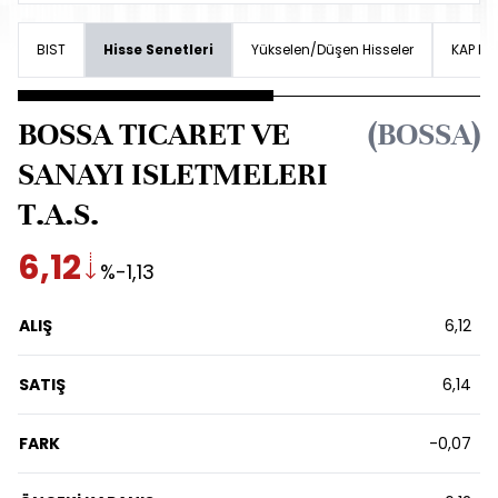
BIST
Hisse Senetleri
Yükselen/Düşen Hisseler
KAP Hab
BOSSA TICARET VE
(BOSSA)
SANAYI ISLETMELERI
T.A.S.
6,12
%-1,13
ALIŞ
6,12
SATIŞ
6,14
FARK
-0,07