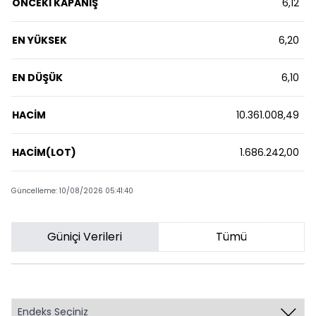
ÖNCEKİ KAPANIŞ
6,12
EN YÜKSEK
6,20
EN DÜŞÜK
6,10
HACİM
10.361.008,49
HACİM(LOT)
1.686.242,00
Güncelleme: 10/08/2026 05:41:40
Güniçi Verileri
Tümü