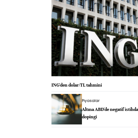
ING'den dolar/TL tahmini
Piyasalar
Altına ABD'de negatif istih
dopingi