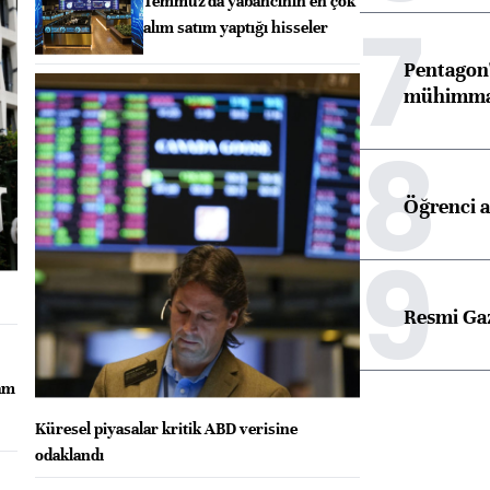
Temmuz'da yabancının en çok
7
alım satım yaptığı hisseler
Pentagon'
mühimmat 
8
Öğrenci a
9
Resmi Ga
dam
Küresel piyasalar kritik ABD verisine
odaklandı