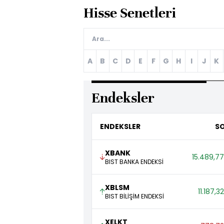
Hisse Senetleri
A
B
C
D
E
F
G
H
I
J
K
Endeksler
ENDEKSLER
S
XBANK
15.489,77
BIST BANKA ENDEKSİ
XBLSM
11.187,32
BIST BİLİŞİM ENDEKSİ
XELKT