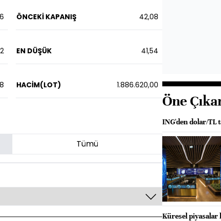
06
ÖNCEKİ KAPANIŞ
42,08
12
EN DÜŞÜK
41,54
08
HACİM(LOT)
1.886.620,00
Öne Çıka
ING'den dolar/TL 
Tümü
Küresel piyasalar 