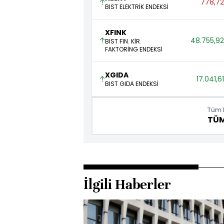
778,72
BIST ELEKTRİK ENDEKSİ
XFINK
48.755,92
BIST FIN. KİR.
FAKTORİNG ENDEKSİ
XGIDA
17.041,61
BIST GIDA ENDEKSİ
Tüm E
TÜ
İlgili Haberler