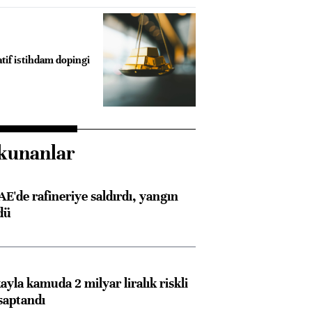
tif istihdam dopingi
kunanlar
AE'de rafineriye saldırdı, yangın
dü
ayla kamuda 2 milyar liralık riskli
saptandı