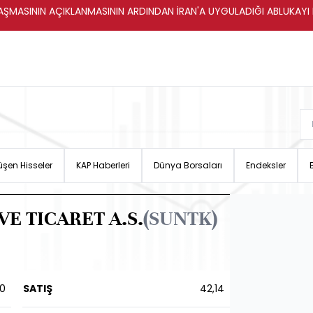
ŞMASININ AÇIKLANMASININ ARDINDAN İRAN'A UYGULADIĞI ABLUKAYI
şen Hisseler
KAP Haberleri
Dünya Borsaları
Endeksler
VE TICARET A.S.
(SUNTK)
10
SATIŞ
42,14