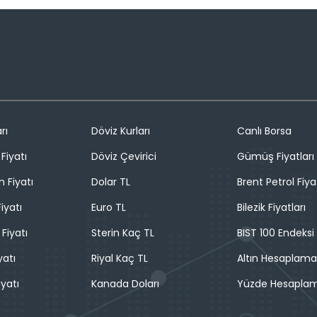
rı
Döviz Kurları
Canlı Borsa
Fiyatı
Döviz Çevirici
Gümüş Fiyatları
n Fiyatı
Dolar TL
Brent Petrol Fiya
iyatı
Euro TL
Bilezik Fiyatları
 Fiyatı
Sterin Kaç TL
BIST 100 Endeksi
yatı
Riyal Kaç TL
Altın Hesaplama
iyatı
Kanada Doları
Yüzde Hesapla