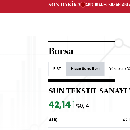
SON DAKİKA
ABD, İRAN-UMMAN ANLA
Borsa
BIST
Hisse Senetleri
Yükselen/Dü
SUN TEKSTIL SANAYI 
42,14
%0,14
ALIŞ
42,