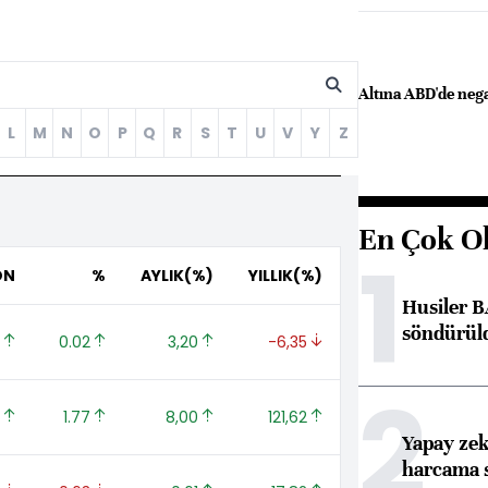
Altına ABD'de nega
L
M
N
O
P
Q
R
S
T
U
V
Y
Z
En Çok O
1
ON
%
AYLIK(%)
YILLIK(%)
Husiler B
söndürül
 
0.02 
3,20 
-6,35 
2
 
1.77 
8,00 
121,62 
Yapay zek
harcama 