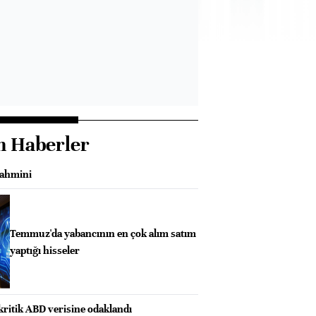
n Haberler
tahmini
Temmuz'da yabancının en çok alım satım
yaptığı hisseler
kritik ABD verisine odaklandı