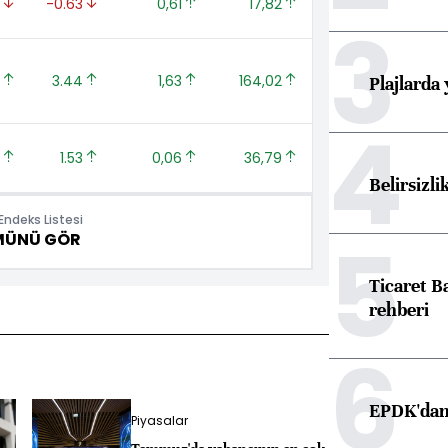
 
-0.63 
0,61 
17,82 
3
 
3.44 
1,63 
164,02 
Plajlarda
4
 
1.53 
0,06 
36,79 
Belirsizli
ndeks Listesi
5
MÜNÜ GÖR
Ticaret B
rehberi
6
EPDK'dan 
Piyasalar