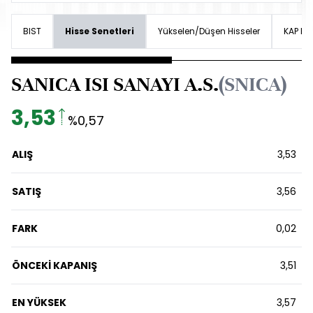
BIST
Hisse Senetleri
Yükselen/Düşen Hisseler
KAP Hab
SANICA ISI SANAYI A.S.
(SNICA)
3,53
%0,57
ALIŞ
3,53
SATIŞ
3,56
FARK
0,02
ÖNCEKİ KAPANIŞ
3,51
EN YÜKSEK
3,57