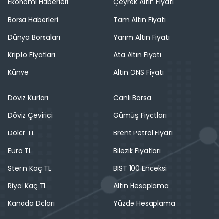
Ekonomi Haberleri
Çeyrek Altın Fiyatı
Borsa Haberleri
Tam Altın Fiyatı
Dünya Borsaları
Yarım Altın Fiyatı
Kripto Fiyatları
Ata Altın Fiyatı
Künye
Altın ONS Fiyatı
Döviz Kurları
Canlı Borsa
Döviz Çevirici
Gümüş Fiyatları
Dolar TL
Brent Petrol Fiyatı
Euro TL
Bilezik Fiyatları
Sterin Kaç TL
BIST 100 Endeksi
Riyal Kaç TL
Altın Hesaplama
Kanada Doları
Yüzde Hesaplama