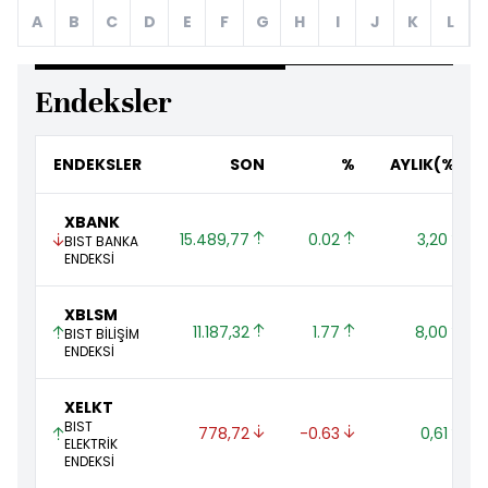
A
B
C
D
E
F
G
H
I
J
K
L
Endeksler
ENDEKSLER
SON
%
AYLIK(%)
XBANK
15.489,77 
0.02 
3,20 
BIST BANKA
ENDEKSİ
XBLSM
11.187,32 
1.77 
8,00 
BIST BİLİŞİM
ENDEKSİ
XELKT
BIST
778,72 
-0.63 
0,61 
ELEKTRİK
ENDEKSİ