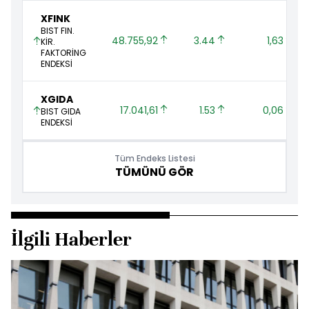
XFINK
BIST FIN.
48.755,92 
3.44 
1,63 
KİR.
FAKTORİNG
ENDEKSİ
XGIDA
17.041,61 
1.53 
0,06 
BIST GIDA
ENDEKSİ
Tüm Endeks Listesi
TÜMÜNÜ GÖR
İlgili Haberler