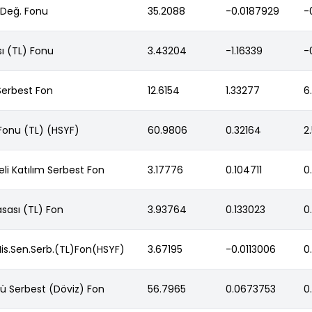
 Değ. Fonu
35.2088
-0.0187929
-
sı (TL) Fonu
3.43204
-1.16339
-
Serbest Fon
12.6154
1.33277
6
. Fonu (TL) (HSYF)
60.9806
0.32164
2
li Katılım Serbest Fon
3.17776
0.104711
0
asası (TL) Fon
3.93764
0.133023
0
 His.Sen.Serb.(TL)Fon(HSYF)
3.67195
-0.0113006
0
ü Serbest (Döviz) Fon
56.7965
0.0673753
0