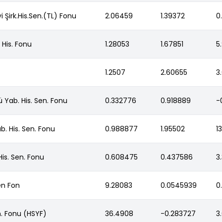
i Şirk.His.Sen.(TL) Fonu
2.06459
1.39372
0
 His. Fonu
1.28053
1.67851
5
1.2507
2.60655
3
ü Yab. His. Sen. Fonu
0.332776
0.918889
-
b. His. Sen. Fonu
0.988877
1.95502
1
is. Sen. Fonu
0.608475
0.437586
3
en Fon
9.28083
0.0545939
0
en. Fonu (HSYF)
36.4908
-0.283727
3