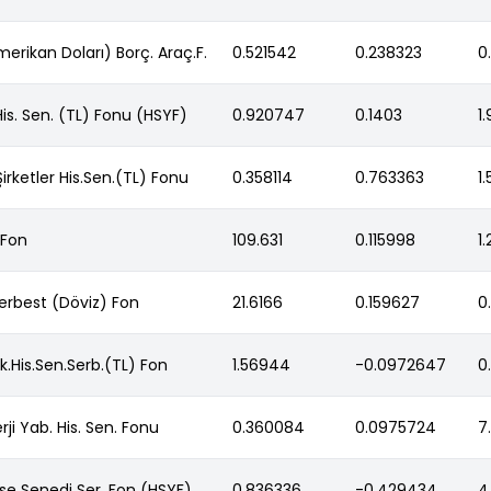
erikan Doları) Borç. Araç.F.
0.521542
0.238323
0
His. Sen. (TL) Fonu (HSYF)
0.920747
0.1403
1
irketler His.Sen.(TL) Fonu
0.358114
0.763363
1
 Fon
109.631
0.115998
1
erbest (Döviz) Fon
21.6166
0.159627
0
ek.His.Sen.Serb.(TL) Fon
1.56944
-0.0972647
0
rji Yab. His. Sen. Fonu
0.360084
0.0975724
7
sse Senedi Ser. Fon (HSYF)
0.836336
-0.429434
4