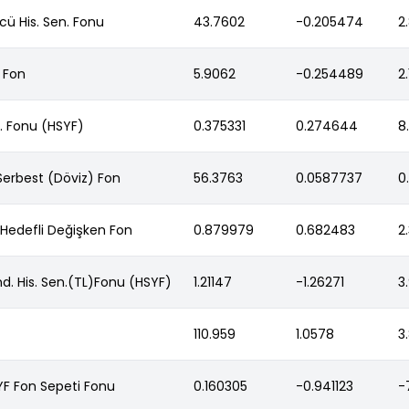
cü His. Sen. Fonu
43.7602
-0.205474
2
. Fon
5.9062
-0.254489
2
n. Fonu (HSYF)
0.375331
0.274644
8
 Serbest (Döviz) Fon
56.3763
0.0587737
0
 Hedefli Değişken Fon
0.879979
0.682483
2
nd. His. Sen.(TL)Fonu (HSYF)
1.21147
-1.26271
3
110.959
1.0578
3
BYF Fon Sepeti Fonu
0.160305
-0.941123
-