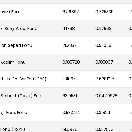
Döviz) Fon
67.9897
0.725335
1
ek. Borç. Araç. Fonu
11.1768
0.117568
0
 Fon Sepeti Fonu
21.2832
0.511026
1
 Katılım Fonu
0.105728
0.105097
0
bt. Hs. Sn. Ser.Fn (HSYF)
1.31094
7.6281E-5
0
i Serbest (Döviz) Fon
63.9531
0.0479628
0
rç. Araç. Fonu
0.533414
0.318211
1
) Fonu (HSYF)
51.0976
0.552573
1.