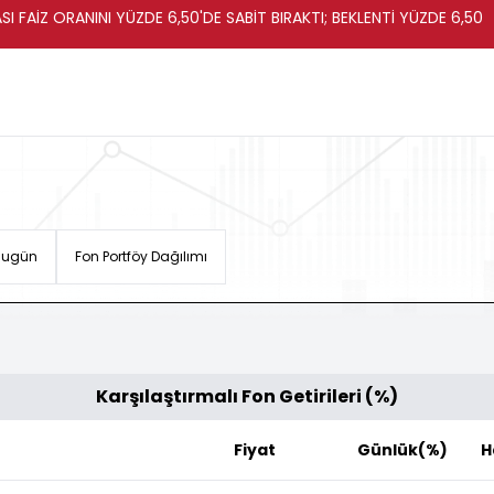
I FAİZ ORANINI YÜZDE 6,50'DE SABİT BIRAKTI; BEKLENTİ YÜZDE 6,50
 Bugün
Fon Portföy Dağılımı
Karşılaştırmalı Fon Getirileri (%)
Fiyat
Günlük(%)
H