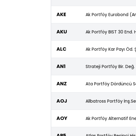
AKE
Ak Portföy Eurobond (Am
AKU
Ak Portföy BIST 30 End. 
ALC
Ak Portföy Kar Payı Öd. Ş
AN1
Strateji Portföy Bir. Değ.
ANZ
Ata Portföy Dördüncü S
AOJ
Allbatross Portföy İnş.S
AOY
Ak Portföy Alternatif Ene
AP5
Atlas Portföy Beşinci Hi