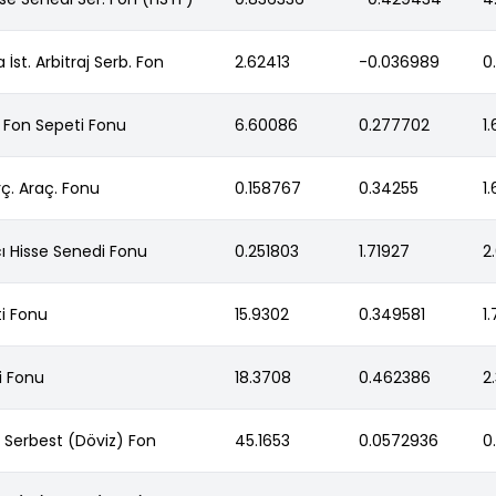
İst. Arbitraj Serb. Fon
2.62413
-0.036989
0
ri Fon Sepeti Fonu
6.60086
0.277702
1.
rç. Araç. Fonu
0.158767
0.34255
1
ı Hisse Senedi Fonu
0.251803
1.71927
2
ti Fonu
15.9302
0.349581
1
ti Fonu
18.3708
0.462386
2
ci Serbest (Döviz) Fon
45.1653
0.0572936
0