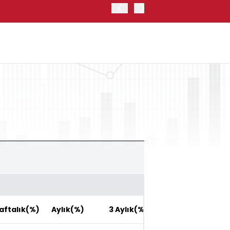
OYAK ÇİMENTO İKİNCİ ÇEY
aftalık(%)
Aylık(%)
3 Aylık(%)
6 Aylık(%)
1